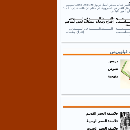
نص الغير كعالم ممكن لجيل دولوز Gilles Deleuze مفهوم
 هل الغير هو بالضرورة، في مقام ثان يالنسبة إلى أنا ما؟
ان الغير تاليا، ف...
ــــــعـــــية –المــــــشكلــــــــــة في الـــــــدرس
ـــــلســـفي - إقتراح وضعيات- مشكلات لبعض المفاهيم
ية-
ــــــعـــــية –المــــــشكلــــــــــة في الـــــــدرس
ـــــــلســـفي - إقتراح وضعيات-
..
 فيلوبريس
دروس
نصوص
منهجية
فلاسـفة العصر القديـم
فلاسفة العصر الوسيط
فلاسفة العصر الحديث