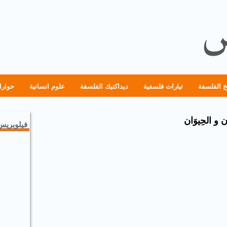
خ الفلسفة
تيارات فلسفية
ديداكتيك الفلسفة
علوم انسانية
حوارا
 و الحِيوَان
فيلوبريس