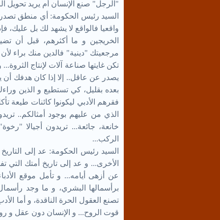
"الرجل" صنع الإنسان أم يريد تحويل الب
السيد رئيس الحكومة: أي منطق تصدر ع
واقعيا فالواقع لا يشهد لك بل عليك، فإ
الخريجين و ما أكثرهم، قبل أن تضيف
مرجعيتك "دينية" فالدين منك براء لأن 
تكن غايتها صناعة آلات لإنتاج الثروة... 
يصدر عن عاقل.. إلا إذا كان هدفك أن 
بعده بقليل، كي تستطيع و الذين ورا
فقرهم الأدبي ليكونوا كائنات طيعة تأك
الذي من عليهم بوجود أمثالكم.. تريد
خانعة، جائعة... تريدون أجيالا "رخوة" ت
الركب...
السيد رئيس الحكومة: عد إلى التاريخ و
الأخرى... و عد إلى تاريخ أمتك التي ت
عن أزهى أيامه... و تأمل موقع الأدباء
برأسمالها البشري، و ما وجد رأسمال
تصنع العقول الحرة الناقدة، و أما الأ
قوت الروح... و الإنسان دون عقل و روح