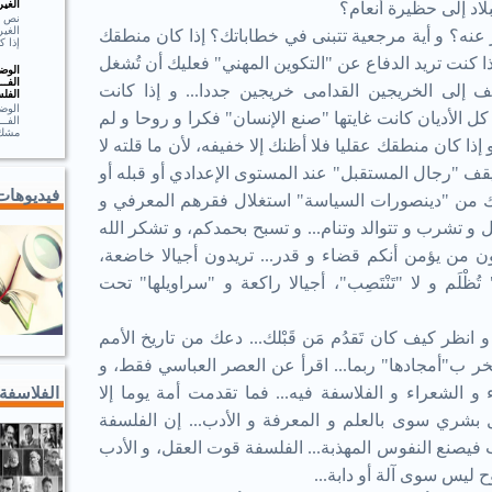
الغير
لاد إلى حظيرة أنعام؟
الغير
نه؟ و أية مرجعية تتبنى في خطاباتك؟ إذا كان منطقك
إذا ك
ذا كنت تريد الدفاع عن "التكوين المهني" فعليك أن تُشغل
الوضـ
الفــ
 إلى الخريجين القدامى خريجين جددا... و إذا كانت
الفلس
الوضـ
كل الأديان كانت غايتها "صنع الإنسان" فكرا و روحا و لم
الف
مشك.
و إذا كان منطقك عقليا فلا أظنك إلا خفيفه، لأن ما قلته لا
يقف "رجال المستقبل" عند المستوى الإعدادي أو قبله أو
فيديوهات
ءك من "دينصورات السياسة" استغلال فقرهم المعرفي و
ل و تشرب و تتوالد وتنام... و تسبح بحمدكم، و تشكر الله
ون من يؤمن أنكم قضاء و قدر... تريدون أجيالا خاضعة،
ُظْلَم و لا "تَنْتَصِب"، أجيالا راكعة و "سراويلها" تحت
 انظر كيف كان تَقدُم مَن قَبْلك... دعك من تاريخ الأمم
فخر ب"أمجادها" ربما... اقرأ عن العصر العباسي فقط، و
 و الشعراء و الفلاسفة فيه... فما تقدمت أمة يوما إلا
الفلاسفة
 بشري سوى بالعلم و المعرفة و الأدب... إن الفلسفة
دب فيصنع النفوس المهذبة... الفلسفة قوت العقل، و الأدب
 ليس سوى آلة أو دابة...