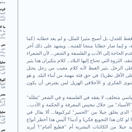
ويفهم
الوع
المحو
راسل 
الجام
ما ا
ما ال
التي 
بدايت
فقط للجدل، بل أصبح مثيرا للملل، و لم يعد خطابه {كما
نص ا
و إنما صار خطابا منتجا للفتنة... ويشهد على ذلك آخر
نص ا
عدم الحاجة إلى الأدب و الفلسفة و الشعر... لأن الشعراء
رشد،
تقد، الثروة التي تحتاج إليها البلاد... كلام بنكيران هذا يثير
تحلي
تحليل
لى الرجل. يثير الغيظ لأنه كلام معيب من رجل يحتل
الأشي
في فع
لى الأقل نظريا} في حق فئة مهمة من أبناء البلد. و هو
أقوا
ستوى الفكري و الأخلاقي الهزيل لمن يفترض أن يكون
أقوا
قلبا هادئا"  Shakespear
مجزوء
سي متخلف، لا يفقه في الفلسفة و في الشعر "بَصْلَة"
مجزو
لا ي
أسياد" من خلال تبخيس المعرفة و الحكمة و الأدب...
أكثر 
 الذي يخلق جيلا من "الحمير" ليركبوها... ألا يقال في
تحلي
تحلي
 لو كان هذا التجويع فكريا و أدبيا؟ أليس هذا أخطر أنواع
إلى م
الشخ
يد جيلا من الكائنات البشرية أم "قطيع أغنام"؟ أيريد