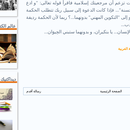
ت تزعم أن مرجعيتك إسلامية فاقرأ قوله تعالى: "و ادع
سنة"... فإذا كانت الدعوة إلى سبيل ربك تتطلب الحكمة
لى "التكوين المهني" بدونهما...؟ ربما لأن الحكمة رديفة
ب...
عالم الك
نسان... يا بنكيران، و بدونهما ستبني الحِيوَان...
 العربية
ديداكتيك 
الصفحة الرئيسية
رسالة أقدم