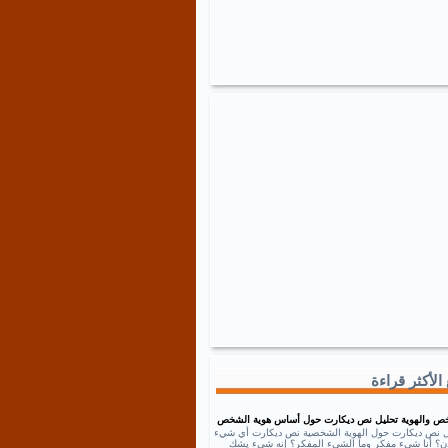
الأكثر قراءة
ص والهوية تحليل نص ديكارت حول أساس هوية الشخص
ل نص ديكارت حول الهوية الشخصية نص ديكارت أي شيء
إذن؟ أنا شيء مفكر وما الشيء المفكر؟ إنه شيء يشك