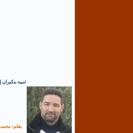
تنبيه بنكيران إ
بقلم: محمد