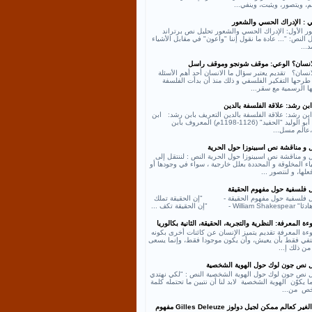
، ويتصور، ويثبت، وينفي...
ي : الإدراك الحسي والشعور
ر الأول: الإدراك الحسي والشعور تحليل نص برتراند
النص: "... عادة ما نقول إننا "واعون" في مقابل الأشياء
د...
لانسان؟ الوعي: موقف شونجو وموقف راسل
انسان؟ تقديم يعتبر سؤال ما الانسان أحد أهم الأسئلة
طرحها التفكير الفلسفي و ذلك منذ أن بدأت الفلسفة
ها الرسمية مع سقر...
بن رشد: علاقة الفلسفة بالدين
بن رشد: علاقة الفلسفة بالدين التعريف بابن رشد: ابن
رشد أبو الوليد "الحفيد" (1126-1198م) المعروف بابن
عالم مسل...
ل و مناقشة نص اسبينوزا حول الحرية
 و مناقشة نص اسبينوزا حول الحرية النص : لننتقل إلى
اء المخلوقة و المحددة بعلل خارجية ، سواء في وجودها أو
لها، و لنتصور ...
ل فلسفية حول مفهوم الحقيقة
ل فلسفية حول مفهوم الحقيقة - "إن الحقيقة تملك
William - "إن الحقيقة تكف ...
ة المعرفة: النظرية والتجربة، الحقيقة، الثانية بكالوريا
ءة المعرفة تقديم يتميز الإنسان عن كائنات أخرى بكونه
كتفي فقط بأن يعيش، وأن يكون موجودا فقط، وإنما يسعى
من ذلك إ...
ل نص جون لوك حول الهوية الشخصية
ل نص جون لوك حول الهوية الشخصية النص : "لكي نهتدي
ا يكوّن الهوية الشخصية لابد لنا أن نتبين ما تحتمله كلمة
ص من...
نص الغير كعالم ممكن لجيل دولوز Gilles Deleuze مفهوم