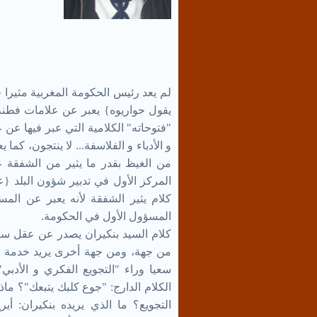
لم يعد رئيس الحكومة المغربية مثيرا 
يقول حواريوه} يعبر عن علامات فطنة، 
"فتوحاته" الكلامية التي عبر فيها عن 
و الأدباء و الفلاسفة... لا ينتجون، كما يع
من الغيظ بقدر ما يثير من الشفقة ع
المركز الأول في تدبير شؤون البلد {ع
كلام يثير الشفقة لأنه يعبر عن الم
المسؤول الأول في الحكومة.
كلام السيد بنكيران يصدر عن عقل سيا
من جهة، ومن جهة أخرى يريد خدمة "ال
سعيا وراء "التجويع الفكري و الأدبي"
الكلام الدارج: "جوع كلبك يتبعك"؟ ماذا
التجويع؟ ما الذي يريده بنكيران: أير