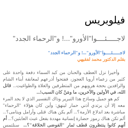
فيلوبريس
لاجـــــئــــوا"الأورو"...! و"الرحماء الجدد"
لاجـــــئــــوا"الأورو"...! و"الرحماء الجدد"
بقلم الدكتور محمد لفقيهي
وأخيرا نزل العطف والحنان من كبد السماء دفعة واحدة على
كثير من زعماء أروبا العجوز، ففتحوا أذرعهم لمعانقة أبناء الشام
والرافدين بحجة هروبهم من المتطرفين والغلاة والطواغيت...
قاتل
الله، في الأولين والآخرين، ما ومَنْ كان السبب!...
كم هو جميل وساذج هذا التبرير وذاك التفسير الذي لا يجد المرء
معه إلا أن يرتدي أذني حمار لينهق: وأين كان هؤلاء "الرحماء"
مباشرة بعد اندلاع الأزمة؟... ألم يكن هناك قتلى وأرامل ويتامى؟...
ألم تكن هناك رموز حضارة إنسانية مهددة بفعل عبث العابثين؟...
أم
أنهم كانوا ينتظرون قطف ثمار "الفوضى الخلاقة"؟...
سنلتمس