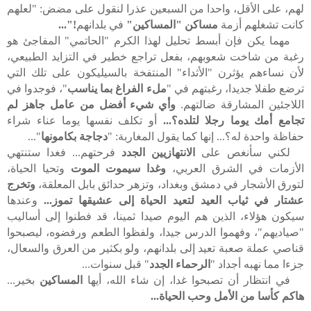
لهم، على الأقل، واحدا من السبعين عذرا لنقول على مضض: "لعلهم
كانت تشغلهم أزمة
مساكن "المساكين"
في بلدانهم
!"...
مهما يكن فإن أبسط تحليل لهذا الكرم "الحاتمي" المفاجئ هو
رغبة من شاخت شعوبهم، بفعل تراجع خطير في التزايد الطبيعي،
لأن نساءهم يؤثرن "الأثداء" المنتفخة بالسيليكون على تلك التي
ترضع طفلا جديدا، رغبتهم في "
ملء الفراغ بما يناسب
"، فوجدوا في
اللاجئين المشارقة ضالتهم.
وأي شيء أفضل من عامل جاهز لم
تجامع أمك يوما رجلا لتلده؟...
أو تكلف نفسها يوما عناء شراء
حفاظة واحدة له؟... إنها كما يقول المغاربة: "
دجاجة بكامونها
"...
لكني سأنغص على
الانتهازيين الجدد
فرحتهم... فغدا ستنتهي
الأزمات في الشرق العربي،
وغدا سيموت الموت
وتحيا الحياة،
لتورق الأشجار في دمشق وبغداد، وتزهر حدائق بابل المعلقة،
وتخرج
عشتار في ثياب العيد لتعيد الحياة إلى عشيقها تموز...
وعندها
سيكون هؤلاء، الذين هم اليوم صيدا ثمينا، قد فطنوا إلى أساليب
"صياديهم"، وفهموا الدرس جيدا، ولفظوا الطعم ورفضوه، ليصبحوا
قناصي عملة صعبة تعيد إلى بلدانهم، ولو بكثير من العرق والسعال،
جزءا مما نهبه أجداد "
الرحماء الجدد
" قبل سنوات...
في انتظار أن تصبحوا غدا، إن شاء الله، أيها
المساكين
بخير...
هاكم كأسا من الأمل وحب الحياة...