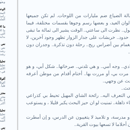
ويفهم
الوع
المحو
ة الضياع ضم مليارات من اللوحات. لم تكن جميعها
راسل 
الجام
 بألوان العيد، و بعضها رسم وجوها بقسمات مختلفة، فيما
ما ا
.. نظرت الى ساعتي.. الوقت يشير الى ثمالة ما تبقى
ما ال
التي 
 حدود.. خربشات على جدار الزوار تظهر وجود آخرين، لا
بدايت
 الغمام بين أضراس ريح.. رحلة دون تذكرة.. وجدران دون
نص ا
نص ا
رشد،
تحلي
تحليل
ي.. وجه أمي.. و هي تلدني.. صرخاتها.. شكل أبي، و هو
الأشي
في فع
قد مرت بي، أو مررت بها.. أختام أقدام من موطن أعرفه
أقوا
بحث عن وجهي..
أقوا
قلبا هادئا"  Shakespear
حث..
مجزوء
التعرف اليه.. رائحة الشاي المهيل تحيط بي كذراعي
مجزو
لا ي
اهلة.. تمنيت لو ان حيز البحث يكبر قليلا ، و يستوعب
أكثر 
تحلي
تحلي
 مدرسة، و تلاميذ لا يتغيبون عن الدرس، و إن أمطرت
إلى م
الشخ
أحلاما لا تسعها بيوت القرية..