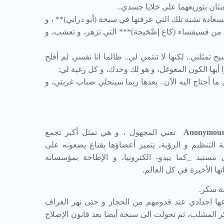
ثان بتوزيعهما على خلايا جسدي..
عادة تشبه تلك التي عرفتها في سبخة (أبو درابي)** ، و
 من فسيفساء (كاع إضْحَيجة)*** التي تزهر، و تعشب، و
تمثلني.. لكنها لا تنتمي لي.. طالما انا نفسي لم أفلح
را أيها الكون المغوغل، و هو لك وحدك، و كل رغبة لي:
ا أحتاج اليه الآن.. بعدها ربما سينجلي ضباب غربتي، و
Anonymou
تعني المجهول ، و هي تمثل أكبر تجمع
 التنظيم و الرؤية، يتميز أعضاؤها بقناع يضعونه على
مستبد _كما يبدو- الكترونيا، و الإطاحة بمؤسساته
ها الأخيرة في كل العالم.
ة سكر.
ها اجدادي عند قدومهم من الحجاز و حتى نهر الغراف
المشلب، ثم تحولت الى سبخة أيضا بعد قانون الإصلاح