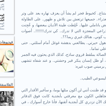
الغير
الغير
إذا ك
متناع.. كخيوط فجر لم يشأ أن يعزف نهاره بعد على وتر
الوضـ
الفــ
عذراء.. جميعها ترتعش بين تلاش و ظهور.. على الطاولة
الفلس
الوضـ
اناملي عليها.. خُلِطت طينة الأديان ببعضها، و عُجِنت
الف
مشك.
راعي المعجزة التي لا تدرك.. كي تدرك!!!!!!!.. أصوات
 كوني.. هنالك غيري ربما؟؟..
فيديوهات
 هول حيرتي.. يطالعني بدهشة غوغل أمام أسئلتي.. حتى
لي تماما..
لصالة بملقط قروي ساذج، كذلك الذي يحثون فيه الجمر
ل، أو ظل إنسان ينكر قبر وحشتي.. و عند شفاه تتشهى
 يرميني صوب غيره:
اليسوعي الطيب..
الفلاسفة
قد ظننت أنني لن أكون مثلها يوما، و سأغير الأقدار التي
هلني الكون مع معرفتي بأبجدية كانت فوق الدفاتر
الآن تزدري كل أبجدية أتقنها، فأنا خارج أسوارك ، في