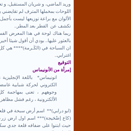
وريد الماضي، و شريان المستقبل، و تعب
اللوحات بمخملها المترف لم تقايضني بس
الألوان مع براعة توزيعها ليست بأجمل
تكشف عن الفطر بعد المطر..
ربما هناك لوحة في هذا المعرض الفسيح 
بالعثور عليها.. بودي أن أقول شيئا أخي
ان السباحة في (الكَـرمة)**** هي كل م
اغترابي..
التوقيع
إمرأة من الأنونيماس
انونيماس* باللغة الإنجليزية
s
الكتروني لحركة شبابية غامضة
وجوههم ، تعنى بمهاجمة كل 
الألكترونية ، رغم فشل مظاهرات
(ابو درابي)** اسم أرض سبخة في قلع
(كاع إضْحَيجة)*** اسم اول ارض زرع
حيث ابتنوا على ضفافه قلعة جدي سكر 