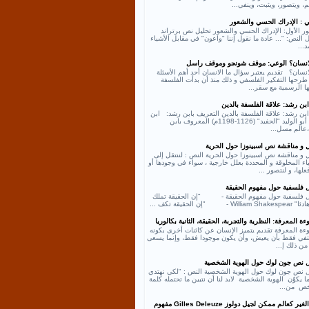
، ويتصور، ويثبت، وينفي...
ي : الإدراك الحسي والشعور
ر الأول: الإدراك الحسي والشعور تحليل نص برتراند
النص: "... عادة ما نقول إننا "واعون" في مقابل الأشياء
د...
لانسان؟ الوعي: موقف شونجو وموقف راسل
انسان؟ تقديم يعتبر سؤال ما الانسان أحد أهم الأسئلة
طرحها التفكير الفلسفي و ذلك منذ أن بدأت الفلسفة
ها الرسمية مع سقر...
بن رشد: علاقة الفلسفة بالدين
بن رشد: علاقة الفلسفة بالدين التعريف بابن رشد: ابن
رشد أبو الوليد "الحفيد" (1126-1198م) المعروف بابن
عالم مسل...
ل و مناقشة نص اسبينوزا حول الحرية
 و مناقشة نص اسبينوزا حول الحرية النص : لننتقل إلى
اء المخلوقة و المحددة بعلل خارجية ، سواء في وجودها أو
لها، و لنتصور ...
ل فلسفية حول مفهوم الحقيقة
ل فلسفية حول مفهوم الحقيقة - "إن الحقيقة تملك
William - "إن الحقيقة تكف ...
ة المعرفة: النظرية والتجربة، الحقيقة، الثانية بكالوريا
ءة المعرفة تقديم يتميز الإنسان عن كائنات أخرى بكونه
كتفي فقط بأن يعيش، وأن يكون موجودا فقط، وإنما يسعى
من ذلك إ...
ل نص جون لوك حول الهوية الشخصية
ل نص جون لوك حول الهوية الشخصية النص : "لكي نهتدي
ا يكوّن الهوية الشخصية لابد لنا أن نتبين ما تحتمله كلمة
ص من...
نص الغير كعالم ممكن لجيل دولوز Gilles Deleuze مفهوم