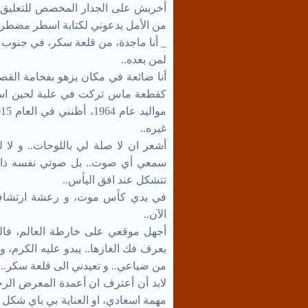
أخربش على الجدار المخصص للتعليق يا
من الأمل يدعوني لكتابة اسطر مضطرب
_ أنا ماجدة، من قلعة سكر، في جنوب 
لمن بعده..
أنا ضائعة في مكان يزهو بفخامة القصو
كقطعة ماس تركت في علبة لحين است
غيره..
أشعر ان لا صلة لي باللوحات.. و لا 
سمعي أي صوت.. بل صوتي نفسه ذاب ب
تتشكل عند افق اليأس..
في يدي كأس موت، و رعشة ارتشاف 
الآن..
أجهل موقعي على خارطة العالم، فال
يعرف فك الغازها.. يبدو عليه الكرم، 
من ضياعي.. و تعيدني الى قلعة سكر..
لابد أن أعترف ان أعمدة المعرض الرخ
مهمة اسعادي، او العناية بي باي شكل 