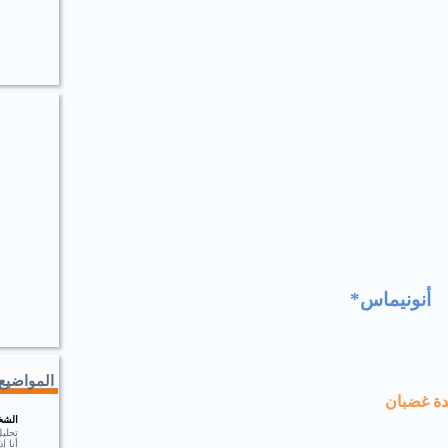
أنونيماس*
المواضيع 
ة غضبان
الشخ
تحلي
أنا 