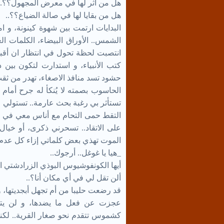
هل من أثر لها في معرض المجهول؟؟..
هل من بقايا لها في صالة الضياع؟؟..
البدايات ارتمت بين شهوة كينونة، و ا
الشمس.. الأوراق البيضاء، الكلمات ال
انتصبت لحظة تحول في انتظار ان أقبض ب
كتب الأنبياء، و استدارت لتكون بين ذ
حشود تسد منافذ الاصغاء، تهدر من ثقب
الحاسوب بصمته لا يُنكأ له جرح أمام
تستأثر بي رغبة بحث عارمة.. تستولي ع
التقط حمى التحام مع أناس معي في ا
على الاتقاد.. تسحرني ذكرى، أو خيا
الموت تهذي بعض كلماتي إزاء كل عدم
_هيا يا غوغل.. أرجوك..
أيها الكونفوشيوس البوذي الزرادشتي 
ألن تقل لي في أي مكان أنا؟..
قد رضعت حليبا من أم تجهل أبجديتها، و 
عجزت عن فعل ما يضدها، و لن يتجا
كشموس تتقدم نحو صغار القرية.. لكنك 