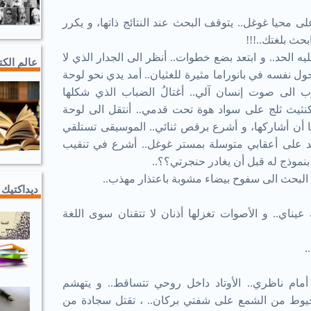
 محيا غوغل.. يتوقف البحث عند النتائج ذاتها، و يكرر
بحث بلغتك..!!!
 الحد.. و ابتعد بضع خطوات.. أنظر الى الجدار الذي لا
عالم الك
ل نفسه في بانوراما مثيرة للغثيان.. أمد يدي نحو لوحة
 الى صوت إنسان آلي.. أغتالُ الضباب الذي شكلها
نثيث ثلج على سواد هوة تحت قدمي.. أنتقل الى لوحة
ما أن أشاركها، و أشرع برقص ثنائي.. الموسيقى تستلقي
تد على أعقابي متوسلة بمستر غوغل.. أشرع في تنقيب
بنموذج له قبل أن يغادر حنجرتي؟؟..
البحث الى سفوح بيضاء مشوبة باعتذار مهذب..
ديداكتيك 
اي.. و الأصوات تغزلها أذنان لا تتقنان سوى اللغة
.
أمام ناظري.. الأوتاد داخل روحي تتساقط.. و يتهشم
 كخيوط من الشمع على شفتي بركان.. ، تقتل سجادة من