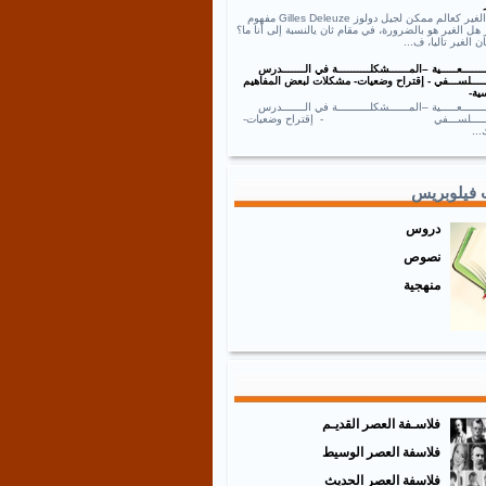
نص الغير كعالم ممكن لجيل دولوز Gilles Deleuze مفهوم
 هل الغير هو بالضرورة، في مقام ثان يالنسبة إلى أنا ما؟
ان الغير تاليا، ف...
ــــــعـــــية –المــــــشكلــــــــــة في الـــــــدرس
ـــــلســـفي - إقتراح وضعيات- مشكلات لبعض المفاهيم
ية-
ــــــعـــــية –المــــــشكلــــــــــة في الـــــــدرس
ـــــــلســـفي - إقتراح وضعيات-
..
 فيلوبريس
دروس
نصوص
منهجية
فلاسـفة العصر القديـم
فلاسفة العصر الوسيط
فلاسفة العصر الحديث