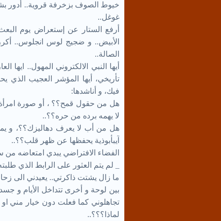
خيوط الصوف بزخرفة قروية.. أدور بش
غوغل..
أرفع الستار عن إستعراض يوم البعث،
الأبيض.. و ضجيج لوس انجلوس.. أكر
الصالة..
أيها النبي الالكتروني المهول.. ايها 
تأريخي، أيها المؤشر العجيب الذي يح
فيك، و أناشدها:
هل من حقول قمح؟؟ ، أو صورة امرأة
لا يهمه برده من حره؟؟..
هل من أب لا يعرف دهاليزك؟؟، و يمحي
آيبأبوذية يحفظها عن ظهر قلب؟؟..
الفضاء الافتراضي يبدي امتعاضه من سيم
_ لم يتم العثور على الرابط الذي طلبته
ما زال يشتت ذاكرتي.. يعيدني الى زحام 
بين لوحة و أخرى تتداخل الأيام و جس
تجاهلوني كما فعلت دون خيار مني او م
لماذا؟؟؟..