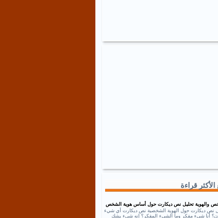
الأكثر قراءة
ص والهوية تحليل نص ديكارت حول أساس هوية الشخص
ل نص ديكارت حول الهوية الشخصية نص ديكارت أي شيء
إذن؟ أنا شيء مفكر وما الشيء المفكر؟ إنه شيء يشك