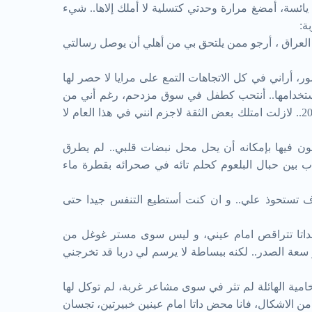
ئسة، أمضغ مرارة وحدتي كتسلية لا أملك إلاها.. شيء
ة:
العراق ، أرجو ممن يلتحق بي من أهلي أن يوصل رسالتي
ر، أراني في كل الاتجاهات التمع على مرايا لا حصر لها
خدامها.. أنتحب كطفل في سوق مزدحم، رغم أني من
مواليد عام 1964، أظنني في العام 2015.. لازلت امتلك بعض الثقة لاجزم انني في هذا العام لا
لون فيها بإمكانه أن يحل محل نبضات قلبي.. لم يطرق
ين حبال البلعوم كحلم تائه في صحرائه بقطرة ماء
تستحوذ علي.. و ان كنت أستطيع التنفس جيدا حتى
داتا تتراقص امام عيني، و ليس سوى مستر غوغل من
و سعة الصدر.. لكنه ببساطة لا يرسم لي دربا قد تخرجني
امية الهائلة لم تثر في سوى مشاعر غربة، لم توكل لها
من الاشكال، فانا محض داتا امام عينين خبيرتين، تجسان