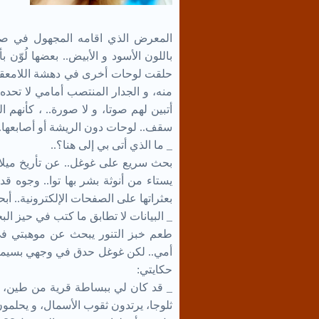
المعرض الذي اقامه المجهول في صال
باللون الأسود و الأبيض.. بعضها لُوّن
حلقت لوحات أخرى في دهشة اللامعقول
منه، و الجدار المنتصب أمامي لا تحده
أتبين لهم صوتا، و لا صورة.. ، كأنهم
سقف.. لوحات دون الريشة أو أصابعها..
_ ما الذي أتى بي إلى هنا؟..
بحث سريع على غوغل.. عن تأريخ ميلاد
يستاء من أنوثة بشر بها توا.. وجوه 
بعثراتها على الصفحات الإلكترونية.. أ
_ البيانات لا تطابق ما كتب في حيز الب
طعم خبز التنور يبحث عن موهبتي في 
أمي.. لكن غوغل حدق في وجهي بسيماء ذ
حكايتي:
_ قد كان لي ببساطة قرية من طين، و
ثلوجا، يرتدون ثقوب الأسمال، و يحلمون 