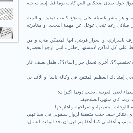
وق حول صدى ضحكاتي التي كانت يوما قبل إنبعاث جثة
 و هو ينشر غسيله على منتجع كامب ديفيد.. و البيت
ر صلاتي رغم تنحي غوغل عن مهمة البحث.. و مغادرته
العارف باسراري، و اسرار قريتي، ايها المتمكن مني، و من
ط على كل اماكن لامستها رحلتي.. انني ارجو الحضارة
 تحتطب؟؟، أخرى تحمل جرار الماء؟؟، طفل نصف عار
 إمتدادك العظيم المنتفخ في وكالة ناسا او الأف بي
اء لغتي العربية.. يجيب دونما اكتراث:
، ربما كان منتهي الصلاحية..
اللوحات.. بصمتها، و صراخها، و اهازيجها..
دي، تتناثر جيف جثث متعفنة لزوار سبقوني في ضياعهم،
نهم، و أغفلوني كما أغفلتهم قبل ان نجد الوقت لنسأل: