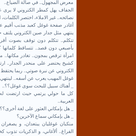
معرض المجهول.. في صالة الضياع..
الجفاف يهل كمطر الكتروني لا يرى على
نصائحه.. غير الاملاء، اختصر الكلمات، ا
أغادر صفحة غوغل كعبد مذنب أقيم عليه
ينتهي مثل جدار صين الكتروني يلتف حو
تتكلم.. تتكلم دون توقف بصوت أقرب
بأصبعي دون قصد.. تتساقط كلماتها ك
امرأة ترقص بمجون.. تغادر مكانها.. 
كشيخ يحتضر على منحدر الجدار.. ار
الكتروني عن نبرة صوتي.. ربما يحتفظ 
غوغل المهيب يعرب عن أسفه.. لينتهي 
_ أهناك سبيل للبحث سوى غوغل؟؟..
كل ما حولي يرتمي حيث ارتضت له عين
العربية..
_ هل بإمكاني العثور على لغة أخرى؟؟.
_ هل بإمكاني سماع الآخرين؟
منكبان غوغليان يبتعدان، و يصغران 
الفراغ.. ألأغاني، و الذكريات تذوب