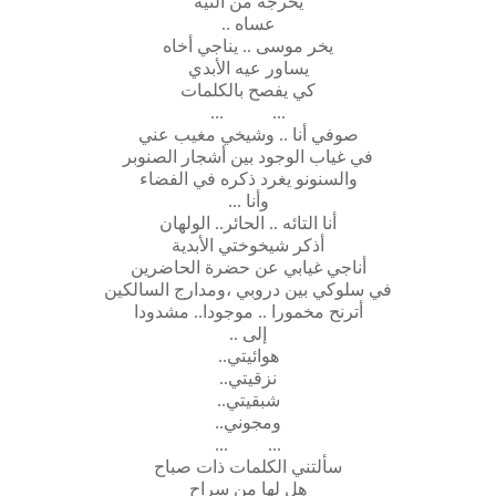
يخرجه من التيه
عساه ..
يخر موسى .. يناجي أخاه
يساور عيه الأبدي
كي يفصح بالكلمات
... ...
صوفي أنا .. وشيخي مغيب عني
في غياب الوجود بين أشجار الصنوبر
والسنونو يغرد ذكره في الفضاء
وأنا ...
أنا التائه .. الحائر.. الولهان
أذكر شيخوختي الأبدية
أناجي غيابي عن حضرة الحاضرين
في سلوكي بين دروبي ،ومدارج السالكين
أترنح مخمورا .. موجودا.. مشدودا
إلى ..
هوائيتي..
نزقيتي..
شبقيتي..
ومجوني..
... ...
سألتني الكلمات ذات صباح
هل لها من سراح