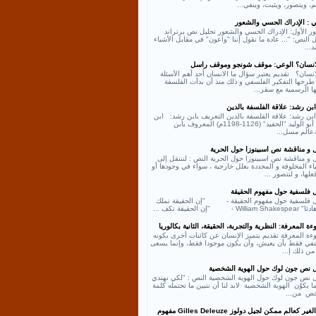
، ويتصور، ويثبت، وينفي...
ي : الإدراك الحسي والشعور
ر الأول: الإدراك الحسي والشعور تحليل نص برتراند
النص: "... عادة ما نقول إننا "واعون" في مقابل الأشياء
د...
لانسان؟ الوعي: موقف شونجو وموقف راسل
انسان؟ تقديم يعتبر سؤال ما الانسان أحد أهم الأسئلة
طرحها التفكير الفلسفي و ذلك منذ أن بدأت الفلسفة
ها الرسمية مع سقر...
بن رشد: علاقة الفلسفة بالدين
بن رشد: علاقة الفلسفة بالدين التعريف بابن رشد: ابن
رشد أبو الوليد "الحفيد" (1126-1198م) المعروف بابن
عالم مسل...
ل و مناقشة نص اسبينوزا حول الحرية
 و مناقشة نص اسبينوزا حول الحرية النص : لننتقل إلى
اء المخلوقة و المحددة بعلل خارجية ، سواء في وجودها أو
لها، و لنتصور ...
ل فلسفية حول مفهوم الحقيقة
ل فلسفية حول مفهوم الحقيقة - "إن الحقيقة تملك
William - "إن الحقيقة تكف ...
ة المعرفة: النظرية والتجربة، الحقيقة، الثانية بكالوريا
ءة المعرفة تقديم يتميز الإنسان عن كائنات أخرى بكونه
كتفي فقط بأن يعيش، وأن يكون موجودا فقط، وإنما يسعى
من ذلك إ...
ل نص جون لوك حول الهوية الشخصية
ل نص جون لوك حول الهوية الشخصية النص : "لكي نهتدي
ا يكوّن الهوية الشخصية لابد لنا أن نتبين ما تحتمله كلمة
ص من...
نص الغير كعالم ممكن لجيل دولوز Gilles Deleuze مفهوم