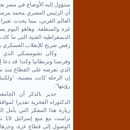
ستؤول إليه الأوضاع في مصر بعد ا
أن الرئيس المصري محمد مرسي
العالم العربي، مما يحدث تغير
غزة والمنطقة. وهاهو اليوم يصر
الديمقراطية الفتية التى ما ك
رفض صريح للإنقلاب العسكري ب
وكان تشومسكي الذي ي
وفرنسا وبريطانيا وكندا قد دعا
الذي تفرضه على القطاع منذ س
إن الرحلة كانت مضنية، "ولكنن
رؤيتها".
جدير بالذكر أن الجام
الدكتوراه الفخرية تقديرا لموا
زيارة هذا المفكر التي يأمل ال
تزام
الوصول إلى قطاع غزة، وجرها ب