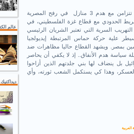
وهاهي تصريحاته الأخيرة تتزامن مع هدم 3 منازل في رفح المصرية
ى الشريط الحدودي مع قطاع غزة الفلسطيني، في
عالم الك
تهريب السرية التي تعتبر الشريان الرئيسي
يطر علية حركة حماس المرتبطة إيديولجيا
مين بمصر. ويشهد القطاع حاليا مظاهرات ضد
سياسة هدم الأنفاق.. إذ لا يكفي أن يحاصر
 بل ينضاف لها بني جلدتهم الذين أزاحوا
العسكر، وهذا كي يستكمل الشعب ثورته، وأي
ديداكتيك 
 العربية