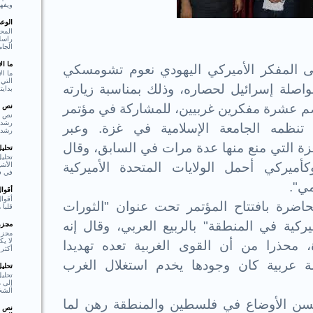
ويفهم
الوع
المحو
راسل 
الجام
ما ا
ى المفكر الأميركي اليهودي نعوم تشومسكي
ما ال
التي 
لة إسرائيل لحصاره، وذلك بمناسبة زيارته
بدايت
م عشرة مفكرين غربيين، للمشاركة في مؤتمر
نص ا
نص ا
تنظمه الجامعة الإسلامية في غزة. وعبر
رشد،
 التي منع منها عدة مرات في السابق، وقال
تحلي
تحليل
ميركي أحمل الولايات المتحدة الأميركية
الأشي
في فع
مي".
أقوا
أقوا
رة بافتتاح المؤتمر تحت عنوان "الثورات
قلبا هادئا"  Shakespear
ركية في المنطقة" بالربيع العربي، وقال إنه
مجزوء
مجزو
لا ي
، محذرا من أن القوى الغربية تعده تهديدا
أكثر 
ة عربية كان وجودها يخدم استغلال الغرب
تحلي
تحلي
إلى م
الشخ
ن الأوضاع في فلسطين والمنطقة رهن لما