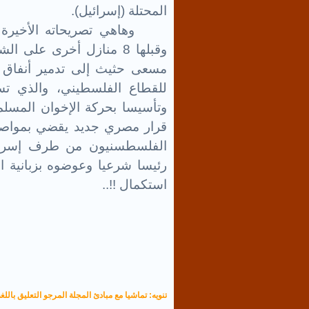
المحتلة (إسرائيل).
وقبلها 8 منازل أخرى عل
مسعى حثيث إلى تدمير أنفاق ال
للقطاع الفلسطيني، والذي تس
وتأسيسا بحركة الإخوان المسل
قرار مصري جديد يقضي بمواصلة 
الفلسطسنيون من طرف إسرائيل
رئيسا شرعيا وعوضوه بزبانية 
استكمال
!!
..
تنويه: تماشيا مع مبادئ المجلة المرجو التعليق باللغة