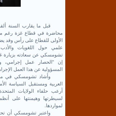
قبل ما يقارب السنة
ألق
محاضرة في قطاع غزة رغم مواص
الأولى للقطاع على رأس وفد يض
علمي حول اللغويات والأدب 
تشومسكي عن سعادته بزيارة غزة
إن "الحصار عمل إجرامي، وكأ
المسؤولية عن هذا العمل الإجرا
وأشاد تشومسكي في محاض
العربية ومستقبل السياسة الأمي
أرعب حلفاء الولايات المتحدة
لسيطرتها وهيمنتها على أنظم
لمواردها.
واعتبر تشومسكي أن تحس