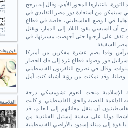
الغير
لثورة، باعتبارها المحور الأهم، وقال إنه يرجح
الغير
إذا ك
 سيتمكن من استعادة دور مصر التقليدي في
الوضـ
ا هاما في الوضع الفلسطيني، خاصة في قطاع
الفــ
الفلس
ح أن السيسي يقود البلاد إلى الدمار، ويقتل
الوضـ
الف
مشك.
ادت تقف على أرجلها حتى أجهضت مسيرتها، في
مصر الشقيقة.
فيديوهات
رأس وفدا يضم عشرة مفكرين من أميركا
 إسرائيل فور وصوله قطاع غزة إلى فك الحصار
نوات، وقال في تصريح للتلفزيون الفلسطيني
ا وصلنا، وقد تمكنت من رؤية أشياء كنت آمل
عة الإسلامية منحت لنعوم تشومسكي درجة
قفه الداعمة للقضية والحق الفلسطيني. و كانت
الفلاسفة
فلسطينيون أن ينقل معاناتهم إلى العالم، قد
نت مع منع إسرائيل 19 ناشطا دوليا على سفينة إيستيل الفنلندية من
القوة إلى ميناء إسدود بالأراضي الفلسطينية