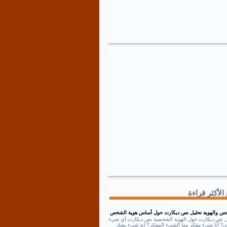
الأكثر قراءة
ص والهوية تحليل نص ديكارت حول أساس هوية الشخص
ل نص ديكارت حول الهوية الشخصية نص ديكارت أي شيء
إذن؟ أنا شيء مفكر وما الشيء المفكر؟ إنه شيء يشك