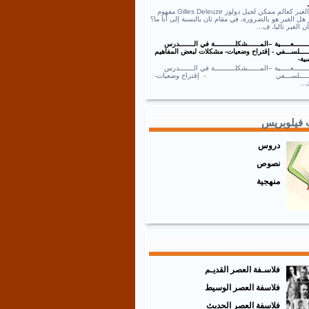
نص الغير كعالم ممكن لجيل دولوز Gilles Deleuze مفهوم
 هل الغير هو بالضرورة، في مقام ثان يالنسبة إلى أنا ما؟
ان الغير تاليا، ف...
ــــــعـــــية –المــــــشكلــــــــــة في الـــــــدرس
ـــــلســـفي - إقتراح وضعيات- مشكلات لبعض المفاهيم
ية-
ــــــعـــــية –المــــــشكلــــــــــة في الـــــــدرس
ـــــــلســـفي - إقتراح وضعيات-
..
 فيلوبريس
دروس
نصوص
منهجية
فلاسـفة العصر القديـم
فلاسفة العصر الوسيط
فلاسفة العصر الحديث