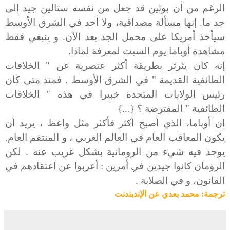
الرغم من أن بوتين قد جعل من نفسه ستالين جيد إلى
حد ما. إنها مسألة مصداقية، ولا أحد في الشرق الأوسط
سيأخذ أمريكا على محمل الجد بعد الآن. و ينبغي فقط
مشاهدة أوباما يوم السبت لمعرفة لماذا.
إنه كان يثرثر بطريقة أكثر عنصرية عن " الخلافات
الطائفية القديمة " في الشرق الأوسط . فمنذ متى
كان
رئيس الولايات المتحدة خبيرا في هذه " الخلافات
الطائفية " المفترضة ؟ {...}
إن أوباما، الذي أصبح أكثر فأكثر مثل واعظ ، يريد أن
يكون المعاقب العام في العالم الغربي ، و المنتقم العام.
يوجد فيه شيء من الرومانية بشكل غريب عنه . لكن
الرومان كانوا جيدين في أمرين : أعربوا عن اعتقادهم في
القانون، و في الصلابة .
ترجمة: محمد بعدي عن الإندبندنت