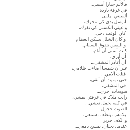
فالألم جبارا أمسى..
في غرفة باردة
ألفيتني ملقى
أتوسل يدي كي تتحرك،
و عيني الكسلى كي تفرك،
كان الوقت دجى،
و كان الشلل يسكن العظام
و النفس تتذوق السقام...
كنت أتمنى أن أنام،
أن أبرى،
أن أغادر المشفى...
غير أن شمسا أضاءت ظلامي،
قتلت آلامي...
حتى تمنيت أن أبقى،
في المشفى،
سويعات أخرى...
رأيت ملاكا في غرفتي يمشي،
في كفه يحمل نعشي...
الصوت خجول
يلامس، بلطف، سمعي،
و الكف حرير
عندما، بحنان، يمسح دمعي...