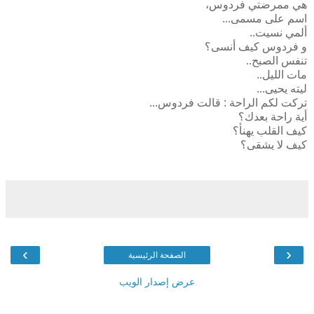
هي ممرضتي فردوس،
اسم على مسمى...
ألمي نسيت..
و فردوس كيف أنسى؟
تنفس الصبح..
مات الليل..
ليته يحيى...
تركت لكم الراحة : قالت فردوس...
أية راحة بعدك؟
كيف القلب يهنأ؟
كيف لا يشقى؟
›
‹
الصفحة الرئيسية
عرض إصدار الويب