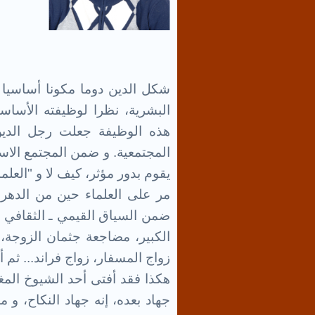
شكل الدين دوما مكونا أساسيا 
البشرية، نظرا لوظيفته الأساسي
هذه الوظيفة جعلت رجل الدين 
المجتمعية. و ضمن المجتمع الاسلا
يقوم بدور مؤثر، كيف لا و "العلماء
مر على العلماء حين من الدهر
ضمن السياق القيمي ـ الثقافي ال
الكبير، مضاجعة جثمان الزوجة، ج
زواج المسفار، زواج فراند... ثم أخ
هكذا فقد أفتى أحد الشيوخ المغاوي
جهاد بعده، إنه جهاد النكاح، و ما