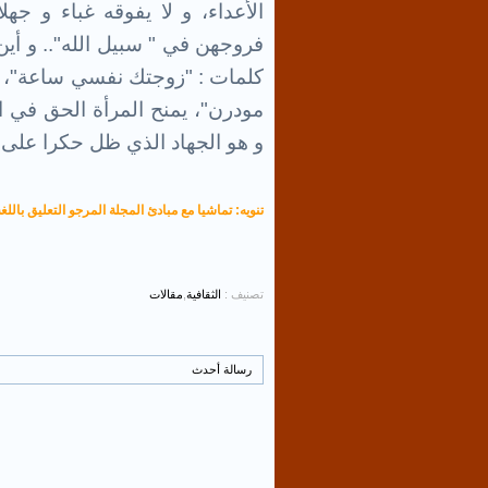
الأعداء، و لا يفوقه غباء و جهل
فروجهن في " سبيل الله".. و أي
كلمات : "زوجتك نفسي ساعة"، و 
مودرن"، يمنح المرأة الحق في
و هو الجهاد الذي ظل حكرا على ا
تنويه: تماشيا مع مبادئ المجلة المرجو التعليق باللغة
تصنيف :
الثقافية
,
مقالات
رسالة أحدث