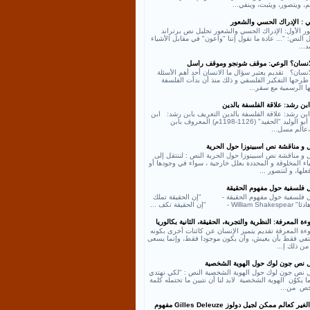
، ويتصور، ويثبت، وينفي...
ي : الإدراك الحسي والشعور
ر الأول: الإدراك الحسي والشعور تحليل نص برتراند
النص: "... عادة ما نقول إننا "واعون" في مقابل الأشياء
د...
لانسان؟ الوعي: موقف شونجو وموقف راسل
انسان؟ تقديم يعتبر سؤال ما الانسان أحد أهم الأسئلة
طرحها التفكير الفلسفي و ذلك منذ أن بدأت الفلسفة
ها الرسمية مع سقر...
بن رشد: علاقة الفلسفة بالدين
بن رشد: علاقة الفلسفة بالدين التعريف بابن رشد: ابن
رشد أبو الوليد "الحفيد" (1126-1198م) المعروف بابن
عالم مسل...
ل و مناقشة نص اسبينوزا حول الحرية
 و مناقشة نص اسبينوزا حول الحرية النص : لننتقل إلى
اء المخلوقة و المحددة بعلل خارجية ، سواء في وجودها أو
لها، و لنتصور ...
ل فلسفية حول مفهوم الحقيقة
ل فلسفية حول مفهوم الحقيقة - "إن الحقيقة تملك
William - "إن الحقيقة تكف ...
ة المعرفة: النظرية والتجربة، الحقيقة، الثانية بكالوريا
ءة المعرفة تقديم يتميز الإنسان عن كائنات أخرى بكونه
كتفي فقط بأن يعيش، وأن يكون موجودا فقط، وإنما يسعى
من ذلك إ...
ل نص جون لوك حول الهوية الشخصية
ل نص جون لوك حول الهوية الشخصية النص : "لكي نهتدي
ا يكوّن الهوية الشخصية لابد لنا أن نتبين ما تحتمله كلمة
ص من...
نص الغير كعالم ممكن لجيل دولوز Gilles Deleuze مفهوم