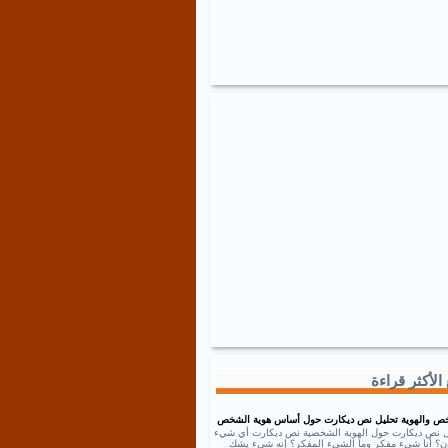
الأكثر قراءة
ص والهوية تحليل نص ديكارت حول أساس هوية الشخص
ل نص ديكارت حول الهوية الشخصية نص ديكارت أي شيء
إذن؟ أنا شيء مفكر وما الشيء المفكر؟ إنه شيء يشك