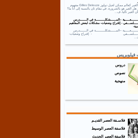
نص الغير كعالم ممكن لجيل دولوز Gilles Deleuze مفهوم
 هل الغير هو بالضرورة، في مقام ثان يالنسبة إلى أنا ما؟
ان الغير تاليا، ف...
ــــــعـــــية –المــــــشكلــــــــــة في الـــــــدرس
ـــــلســـفي - إقتراح وضعيات- مشكلات لبعض المفاهيم
ية-
ــــــعـــــية –المــــــشكلــــــــــة في الـــــــدرس
ـــــــلســـفي - إقتراح وضعيات-
..
 فيلوبريس
دروس
نصوص
منهجية
فلاسـفة العصر القديـم
فلاسفة العصر الوسيط
فلاسفة العصر الحديث