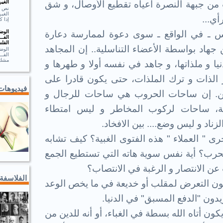
الغير
ن جبهة النصرة أعياه تقطيع الأوصال، و شق
الغير
أي...
إذا ك
الوضـ
س ـ في الواقع ـ سوى دعوة لممارسة دعارة
الفــ
الفلس
جهاد بواسطة الأعضاء التناسلية.. إن المجاهد
الوضـ
الف
مشك.
 و ملذاتها، و جاهد في نفسه أولا و طهرها و
الذات و ترك الملذات، حتى يكون قادرا على
فيديوهات
قين. إن ساحات الحروب هي ساحات للرجال و
ة، ساحات لركوب المخاطر و ليس امتطاء
ناد و ليس وضع.... بين الافخاد.
حرى " العملاء " هذه الفتوى الغبية؟ كيف تشابه
لحرب؟ أية نفس سوية هاته التي تستطيع الجمع
 عن الانتصار و الرغبة في الانتصاب؟
الفلاسفة
ون التعرض لمقلب أو خديعة في ما يخص الوعد
دون "الدفع المسبق" في الدنيا.
ون أتاه الله بسطة في الغباء، أو أنه للدين من