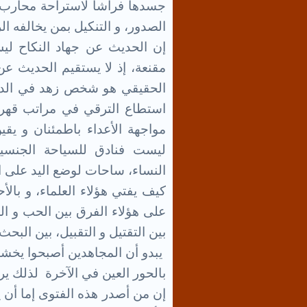
جسدها فراشا لاستراحة محارب م
الصدور، و التنكيل بمن يخالفه الر
إن الحديث عن جهاد النكاح لي
مقنعة، إذ لا يستقيم الحديث عن 
الحقيقي هو شخص زهد في الدنيا
استطاع الترقي في مراتب قهر 
مواجهة الأعداء باطمئنان و ي
ليست فنادق للسياحة الجنسي
النساء، ساحات لوضع اليد على الز
كيف يفتي هؤلاء العلماء، و بالأ
على هؤلاء الفرق بين الحب و ا
بين التقتيل و التقبيل، بين البحث
يبدو أن المجاهدين أصبحوا يخش
بالحور العين في الآخرة
لذلك يري
إن من أصدر هذه الفتوى إما أن يك