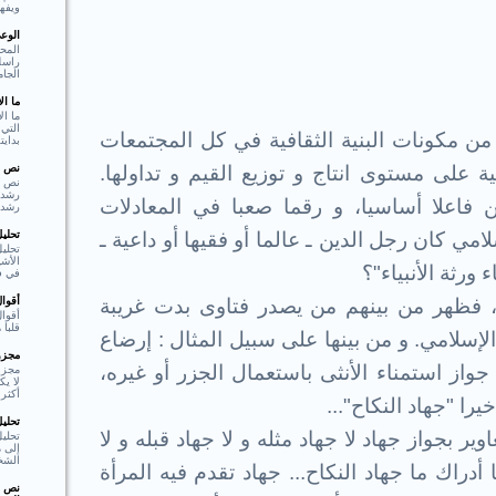
ويفهم
الوع
المحو
راسل 
الجام
ما ا
ما ال
التي 
من مكونات البنية الثقافية في كل المجتمعات
بدايت
نص ا
ة على مستوى انتاج و توزيع القيم و تداولها.
نص ا
فاعلا أساسيا، و رقما صعبا في المعادلات
رشد،
تحلي
مي كان رجل الدين ـ عالما أو فقيها أو داعية ـ
تحليل
الأشي
 ورثة الأنبياء"؟
في فع
أقوا
، فظهر من بينهم من يصدر فتاوى بدت غريبة
أقوا
قلبا هادئا"  Shakespear
إسلامي. و من بينها على سبيل المثال : إرضاع
مجزوء
واز استمناء الأنثى باستعمال الجزر أو غيره،
مجزو
لا ي
أكثر 
يرا "جهاد النكاح"...
تحلي
ر بجواز جهاد لا جهاد مثله و لا جهاد قبله و لا
تحلي
إلى م
الشخ
 أدراك ما جهاد النكاح... جهاد تقدم فيه المرأة