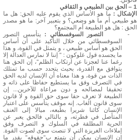
1 – الحق بين الطبيعي و الثقافي
الإشكال :
ما هو الأساس الذي يقوم عليه الحق: هل ما
هو طبيعي أم ما هو وضعي؟ و بتعبير آخر: ما هو مصدر
الحق : هل هو الطبيعة أم المجتمع؟
-
التصور السوفسطائي :
يتأسس التصور
السوفسطائي من خلال التأكيد على أن أساس
الحق هو أساس طبيعي ، و يتمثل في القوة، و هذا
ما يجسده قول غلوكون : " إننا لا نمارس العدالة إلا
رغما عنا لعجزنا عن ارتكاب الظلم"، إن الحق هنا
يتوافق مع القدرة، بحيث يتحدد حسب ما تمتلك
الذات من قوة، و هذا معناه أن الإنسان لديه الحق
في التصرف وفق ما يستطيع حفاظا على ذاته و
تحقيقا لمصالحه و دون مراعاة للآخرين... إن
الطبيعة لا تعرف حقا سوى حق القوة و لا قانون
سوى قانون الغاب. إنه موقف يتأسس على اعتبار
الإنسان كائنا شريرا بطبعه، ميالا إلى العنف
المتأصل في فطرته، و بالتالي فالحق يعبر عن
الحرية المطلقة في السلوك و التصرف وفق
إملاءات الغريزة التي لا تنصت سوى لصوت القوة.
إن الإنسان يمكن أن يتمتع ب"حقوقه" بقدر ما