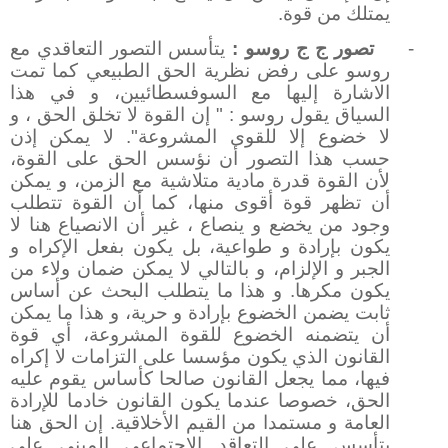
يمتلك من قوة.
-
تصور ج ج روسو :
يتأسس التصور التعاقدي مع
روسو على رفض نظرية الحق الطبيعي كما تمت
الاشارة إليها مع السوفسطائيين، و في هذا
السياق يقول روسو : " إن القوة لا تخلق الحق ، و
لا خضوع إلا للقوى المشروعة". لا يمكن إذن
حسب هذا التصور أن نؤسس الحق على القوة،
لأن القوة قدرة مادية متلاشية مع الزمن، و يمكن
أن تظهر قوة أقوى منها، كما أن القوة تتطلب
وجود من يخضع و ينصاع ، غير أن الانصياع هنا لا
يكون بإرادة و طواعية، بل يكون بفعل الإكراه و
الجبر و الإلزام، و بالتالي لا يمكن ضمان ولاء من
يكون مكرها. و هذا ما يتطلب البحث عن أساس
ثابت يضمن الخضوع بإرادة و حرية، و هذا ما يمكن
أن يتضمنه الخضوع للقوة المشروعة، أي قوة
القانون الذي يكون مؤسسا على التزامات لا إكراه
فيها، مما يجعل القانون صالحا كأساس يقوم عليه
الحق، خصوصا عندما يكون القانون خادما للإرادة
العامة و مستمدا من القيم الأخلاقية. إن الحق هنا
يتأسس على التعاقد الاجتماعي المبني على