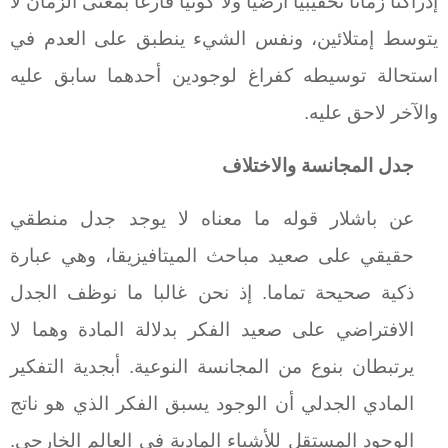
إدراكنا زمانا تحقيبيا ارضيا ولا كونيا فارغا بمعنى الزمان لا
يتوسط إمتلائين، ونفس الشيء ينطبق على العدم في
استحالة توسيطه كفراغ لوجودين أحدهما سابق عليه
والآخر لاحق عليه.
جدل المجانسة والاختلاف
عن باشلار قوله ما معناه لا يوجد جدل منطقي
حقيقي على صعيد مباحث الميتافيزيقا، وهي عبارة
ذكية صحيحة تماما. إذ نحن غالبا ما نوظف الجدل
الافتراضي على صعيد الفكر بدلالة المادة وهما لا
يرتبطان بنوع من المجانسة النوعية. أبجدية التفكير
المادي الجدلي أن الوجود يسبق الفكر الذي هو ناتج
الوجود المستقل للأشياء المادية في العالم الخارجي.