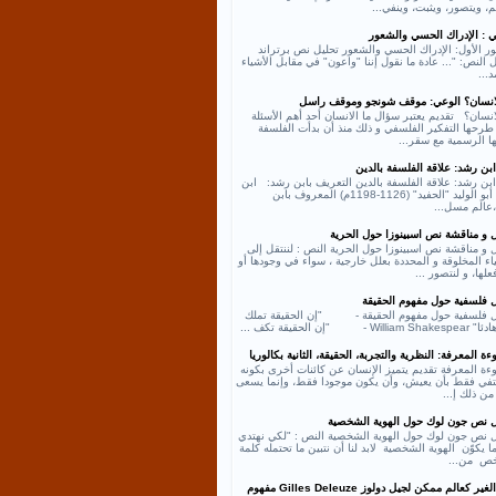
، ويتصور، ويثبت، وينفي...
ي : الإدراك الحسي والشعور
ر الأول: الإدراك الحسي والشعور تحليل نص برتراند
النص: "... عادة ما نقول إننا "واعون" في مقابل الأشياء
د...
لانسان؟ الوعي: موقف شونجو وموقف راسل
انسان؟ تقديم يعتبر سؤال ما الانسان أحد أهم الأسئلة
طرحها التفكير الفلسفي و ذلك منذ أن بدأت الفلسفة
ها الرسمية مع سقر...
بن رشد: علاقة الفلسفة بالدين
بن رشد: علاقة الفلسفة بالدين التعريف بابن رشد: ابن
رشد أبو الوليد "الحفيد" (1126-1198م) المعروف بابن
عالم مسل...
ل و مناقشة نص اسبينوزا حول الحرية
 و مناقشة نص اسبينوزا حول الحرية النص : لننتقل إلى
اء المخلوقة و المحددة بعلل خارجية ، سواء في وجودها أو
لها، و لنتصور ...
ل فلسفية حول مفهوم الحقيقة
ل فلسفية حول مفهوم الحقيقة - "إن الحقيقة تملك
William - "إن الحقيقة تكف ...
ة المعرفة: النظرية والتجربة، الحقيقة، الثانية بكالوريا
ءة المعرفة تقديم يتميز الإنسان عن كائنات أخرى بكونه
كتفي فقط بأن يعيش، وأن يكون موجودا فقط، وإنما يسعى
من ذلك إ...
ل نص جون لوك حول الهوية الشخصية
ل نص جون لوك حول الهوية الشخصية النص : "لكي نهتدي
ا يكوّن الهوية الشخصية لابد لنا أن نتبين ما تحتمله كلمة
ص من...
نص الغير كعالم ممكن لجيل دولوز Gilles Deleuze مفهوم