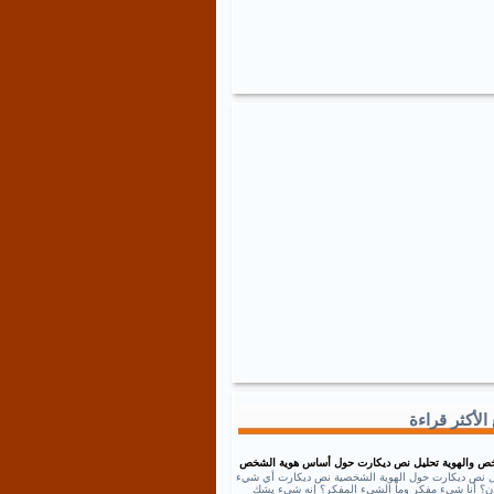
الأكثر قراءة
ص والهوية تحليل نص ديكارت حول أساس هوية الشخص
ل نص ديكارت حول الهوية الشخصية نص ديكارت أي شيء
إذن؟ أنا شيء مفكر وما الشيء المفكر؟ إنه شيء يشك