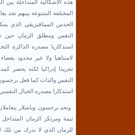
هذه الاشكالية المتداخلة بين 
المختلفة المتنوعة بينهم نجد يع
الحدس الميتافيزيقي الذي يمكن
النفس ومطلق الزمان حين تحدّ
استذكاريا مصدره الذاكرة التخي
لامتناهيا ولا غير محدود بفضاء
تجريدا إدراكيا لكنه يحضر كمدر
النفس والذات كما فعل برجسون وم
استذكارا مصدره الخيال النفسي ا
ونجد برجسون وباشلار يتعاملان
ثيمة ومرتكز الزمان المتداخل 
للزمان الذي لا ندرك من تلك الإ