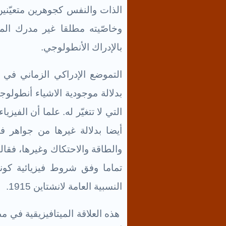
الذات والنفس كجوهرين متعيّنين
وخاصّيته مطلقا غير مدرك الما
بالإدراك الأنطولوجي.
التموضع الإدراكي الزماني في 
بدلالة موجودية الاشياء أنطولوجيا
التي لا تتغيّر له. علما أن الفيز
أيضا بدلالة غيرها من جواهر ف
والطاقة والاحتكاك وغيرها، فقال
تماما وفق شروط فيزيائية كون
النسبية العامة لانشتاين 1915.
هذه العلاقة الميتافيزيقية في م