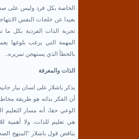
الخاصة بكل فرد وليس على صعيد
بعيدا عن خلجات النفس الابتها
تجربة الذات الفردية بكل ما ت
المهمة التي يرغب بلوغها يع
بالخطأ الذي يستهجن تمريره..
الذات والمعرفة
يذكر باشلار على لسان بيار جانيه
أن الفكر بذاته هو طريقة مخاطبة
هي تعليم للذات، ولا أهمية لل
يناقض قول باشلار "المنهج الصح