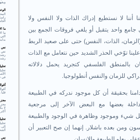
ويفهم
الوع
المحو
 أننا لا نستطيع إدراك الذات ولا النفس ولا
راسل 
الجام
امع واحد يتقبل أو يلغي فروقات الجمع بين
ما ا
ما ال
التي 
بدايت
(الزمان، الذات، النفس) حتى على صعيد الربط
نص ا
علينا توّخي الحذر الشديد حين نتعامل مع الذات
نص ا
رشد،
ن بالمنطق الفلسفي كتجريد يحمل دلالاته
تحلي
تحليل
الأشي
دراكي للزمان والنفس أنطولوجيا.
في فع
أقوا
أقوا
منا بحقيقة أن كل موجود ندركه في الطبيعة
قلبا هادئا"  Shakespear
مجزوء
تداخلة بعضها مع البعض الآخر إلى مرجعية
مجزو
لا ي
أكثر 
 كل شيء وموجود وظاهرة في الوجود والطبيعة
تحلي
تحلي
ون ومن بعده باشلار. إنهما إن صح التعبير أن
إلى م
الشخ
قلي يعلو الطبيعة والانسان.