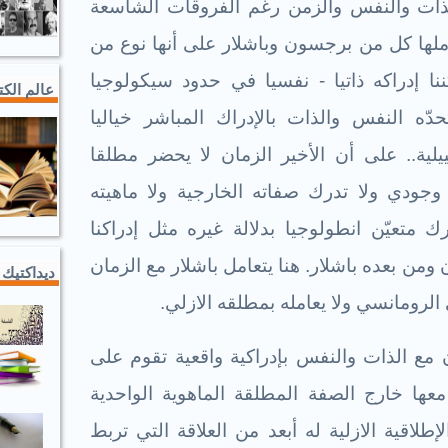
الذات والنفس والزمن رغم الفروقات الشاسعة
املها كل من برجسون وباشلار على أنها نوع من
نا إدراكه ذاتيا - نفسيا في حدود سيكولوجيا
عالم الك
ه النفس والذات بالإدراك المباشر خياليا
يلية.. على أن الأخير الزمان لا يحضر مطلقا
 وجودي ولا تدرك صفاته الخارجية ولا ماهيته
ك متعيّن انطولوجيا بدلالة غيره مثل إدراكنا
ن بعده باشلار. هنا يتعامل باشلار مع الزمان
ديداكتيك 
لرومانسي ولا يعامله بمطلقه الازلي.
 مع الذات والنفس بإدراكية واقعية تقوم على
معها خارج الصفة المطلقة الماهوية الواحدية
طلاقية الازلية له أبعد من العلاقة التي تربط