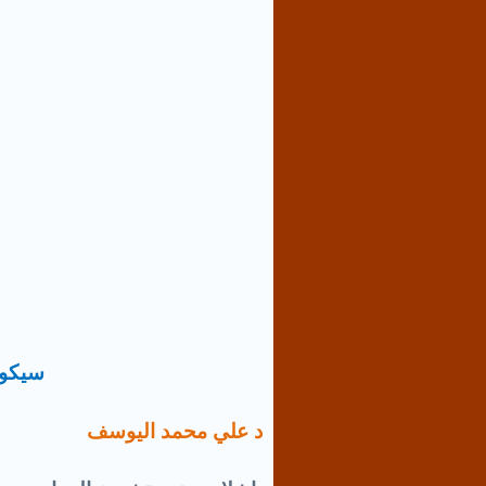
سيكول
د علي محمد اليوسف