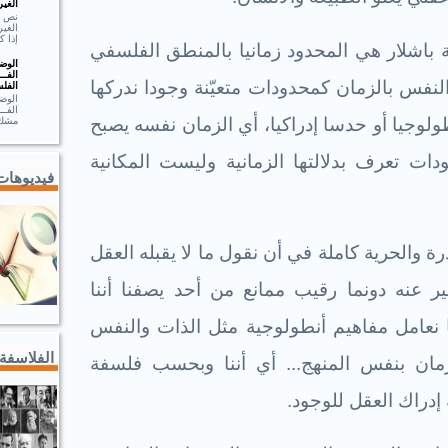
الغير
الغير
إذا ك
 باشلار هي المحدود زمانيا بالمنطق الفلسفي
الوضـ
الفــ
لنفس بالزمان كمحدودات متعيّنة وجودا ندركها
الفلس
الوضـ
الف
لوجيا أو حدسا إدراكيا، أي الزمان نفسه يصبح
مشك.
ودات تعرف بدلالتها الزمانية وليست المكانية
فيديوهات
قدرة والحرية كاملة في أن نقول ما لا يقبله العقل
ر عنه دونما رقيب ممانع من أحد يصفنا أننا
نعامل مفاهيم أنطولوجية مثل الذات والنفس
الفلاسفة
لزمان بنفس المنهج... أي أننا وبحسب فلسفة
 إدراك العقل للوجود.