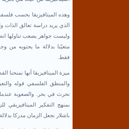
وهذه الميتافيزيقا بحسب فلسفة
الذي يريد دراسة تعالق الذات وا
وليست جواهر يصعب تناولها انطو
متعيّنا بدلالة ما يحتويه من وج
فقط.
ميزة الميتافيزيقا أنها تمنحنا ال
والمنطق الفلسفي قوله والتعبي
نحرث في بحر. والصعوبة عندما 
بمنهج التفكير الميتافيزيقي ل
باشلار نجعل الزمان مدركا بدلالة