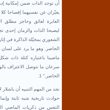
أن توجد الذات ضمن إمكانية إد
يعبّران عن نفسيهما إفصاحا كلا
العابرة لعائق وحاجز مطلق ا
ليصبحا الذات والزمان إحدى تجلي
الشعوري بمخيّلة الذاكرة في إثارت
الحاضر. وهو ما يرد على لسان با
ماضينا باعتباره كتلة ذات شكل
سرعان ما نتوصل الاعتراف بالو
الحاضر." 1.
نجد من المهم التنبيه أن باشلار 
حوادث تاريخية شبه ثابتة وإنم
النفس من ذكريات الماضي المب