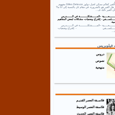
نص الغير كعالم ممكن لجيل دولوز Gilles Deleuze مفهوم
 هل الغير هو بالضرورة، في مقام ثان يالنسبة إلى أنا ما؟
ان الغير تاليا، ف...
ــــــعـــــية –المــــــشكلــــــــــة في الـــــــدرس
ـــــلســـفي - إقتراح وضعيات- مشكلات لبعض المفاهيم
ية-
ــــــعـــــية –المــــــشكلــــــــــة في الـــــــدرس
ـــــــلســـفي - إقتراح وضعيات-
..
 فيلوبريس
دروس
نصوص
منهجية
فلاسـفة العصر القديـم
فلاسفة العصر الوسيط
فلاسفة العصر الحديث