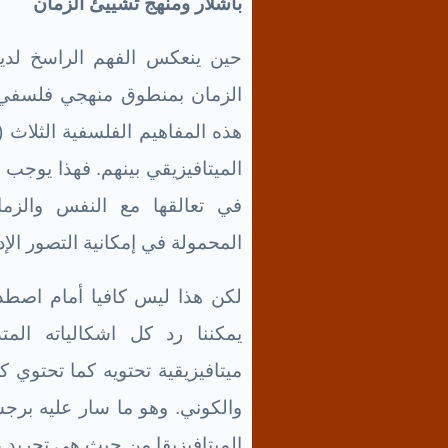
باشلار ومنهج تشيي
ئ
الزمان
حين ينعكس الفهم الراسخ لدينا
الزمان بمنطوق منهجي فلسفي ج
هذه المفاهيم الفلسفية الثلاث 
الميتافيزيقي بينهم. فهذا يوجب 
في تعالقها مع النفس والزما
المحمولة في إمكانية التصور الإ
لكن هذا ليس كافيا أمام اصطدا
يمكننا رد كل اشكالياته الم
ميتافيزيقية تحتويه كما تحتوي
والكوني. وهو ما سار عليه برجس
الميتافيزيقا من حيث هي تجريد ع