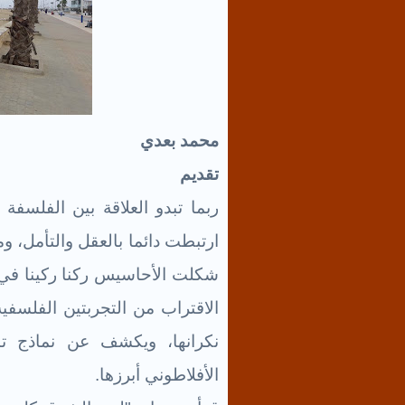
محمد بعدي
تقديم
ربما تبدو العلاقة بين الفلسف
ارتبطت دائما بالعقل والتأمل، ومع
شكلت الأحاسيس ركنا ركينا في ك
الاقتراب من التجربتين الفلسف
نكرانها، ويكشف عن نماذج تار
الأفلاطوني أبرزها.