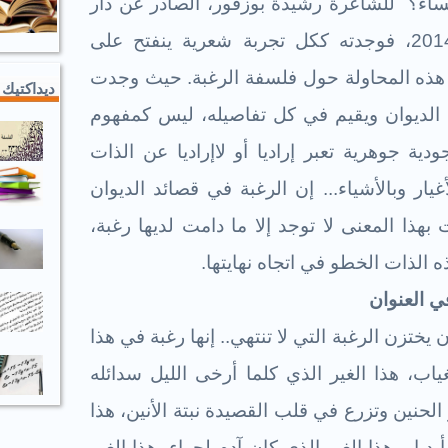
ساء؟
للشاعرة رشيدة بوزفور، الصادر عن دار
الإسلام للطباعة والنشر في 2014، فوجدته ككل تجربة شعرية ينفتح على
 هذه المحاولة حول فلسفة الرغبة. حيث وجدت
ديداكتيك 
ق الديوان ويقيم في كل تفاصيله، ليس كمفهوم
ية جوهرية تعبر إراديا أو لاإراديا عن الذات
غيار وبالأشياء... إن الرغبة في قصائد الديوان
بهذا المعنى لا توجد إلا ما دامت لديها رغبة،
الذات الخطو في اتجاه نهايتها.
ختزن الرغبة التي لا تنتهي.. إنها رغبة في هذا
اب، هذا الغير الذي كلما أرخى الليل سدائله
حنين وتزرع في قلب القصيدة نبتة الأنين، هذا
ديا... هذا الغير الذي كان آدم لحواء، هذا الغير