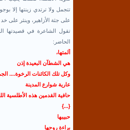
تتجمل ولا ترتدي زينتها إلا بو
على جثة الأزاهير، وينثر على خد 
تقول الشاعرة في قصيدتها الر
الحاضر:
آلمتها،
هي الشطآن البعيدة إذن
وكل تلك الكائنات الرخوة.... الجم
عارية شوارع المدينة
حافية القدمين هذه الأطلسية ال
{...}
حبيبها
براءة روحها