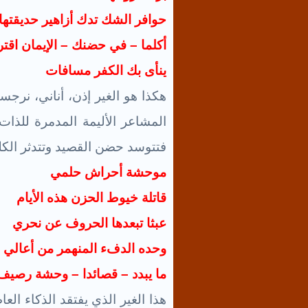
حوافر الشك تدك أزاهير حديقتها
أكلما – في حضنك – الإيمان اقت
ينأى بك الكفر مسافات
هكذا هو الغير إذن، أناني، نرجس
المشاعر الأليمة المدمرة للذات 
فتتوسد حضن القصيد وتتدثر الكلم
موحشة أحراش حلمي
قاتلة خيوط الحزن هذه الأيام
عبثا تبعدها الحروف عن نحري
وحده الدفء المنهمر من أعالي ا
ما يبدد – قصائدا – وحشة رصيف 
هذا الغير الذي يفتقد الذكاء الع