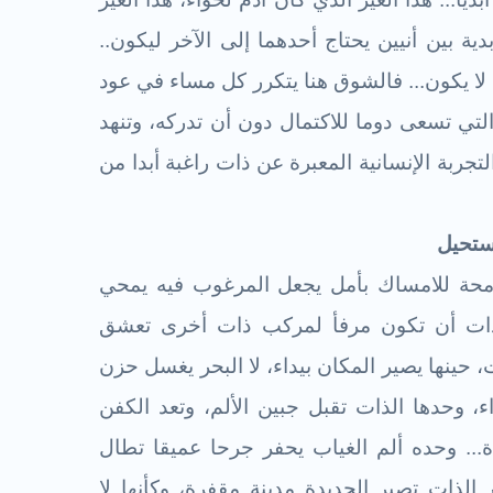
دية بين أنيين يحتاج أحدهما إلى الآخر ليكون..
ا لا يكون... فالشوق هنا يتكرر كل مساء في عود
 التي تسعى دوما للاكتمال دون أن تدركه، وتنهد
تجربة الإنسانية المعبرة عن ذات راغبة أبدا من
امحة للامساك بأمل يجعل المرغوب فيه يمحي
لذات أن تكون مرفأ لمركب ذات أخرى تعشق
، حينها يصير المكان بيداء، لا البحر يغسل حزن
اء، وحدها الذات تقبل جبين الألم، وتعد الكفن
ة... وحده ألم الغياب يحفر جرحا عميقا تطال
 الذات تصير الجديدة مدينة مقفرة، وكأنها لا