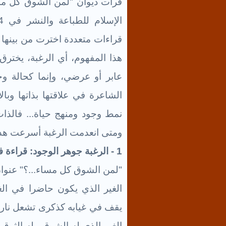
قرأت ديوان
"لمن الشوق كل م
قراءات متعددة اخترت من بينها
هذا المفهوم، أي الرغبة، يختر
عابر أو عرضي، وإنما كحالة وجود
الشاعرة في علاقتها بذاتها وبالأ
نمط وجود ومنهج حياة... فالذات 
ومتى انعدمت الرغبة أسرعت هذه 
1 - الرغبة جوهر الوجود: قراءة في العنوان
"لمن الشوق كل مساء...؟" عنوان ي
الغير الذي يكون حاضرا في الغي
يقف في غيابه كذكرى تشعل نار ال
الغير الذي له الشوق وله الثوق أب