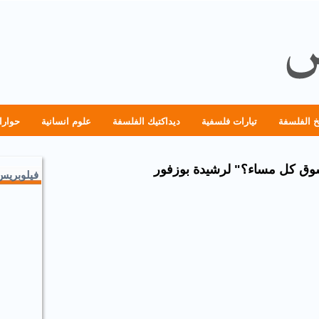
خ الفلسفة
تيارات فلسفية
ديداكتيك الفلسفة
علوم انسانية
حوارا
شوق كل مساء؟" لرشيدة بوزفور
فيلوبريس