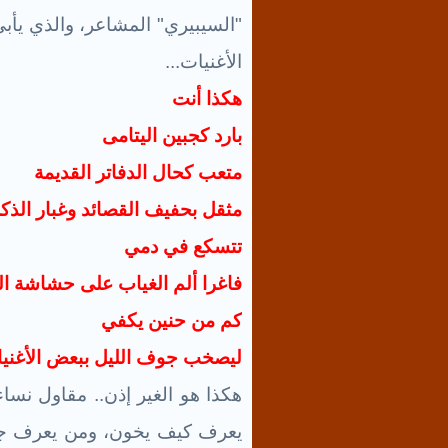
"السيبيري" المشاعر، والذي يأب
الأغنيات...
هكذا أنت
بارد كجبين اليتامى
متعب كحال الدفاتر القديمة
مثقل بحفيف القصائد وغبار الذك
تتسكع في دمي
فاغرا ألم الغياب على حشاشة ال
كم من حنين يكفي
ليصخب جوف الليل ببعض الأغني
هكذا هو الغير إذن.. مقاول نس
يعرف كيف يخون، ومن يعرف جع