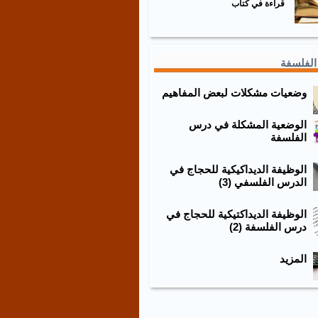
قراءة في كتاب
الفلسفة
وضعيات مشكلات لبعض المفاهيم
الوضعية المشكلة في درس
الفلسفة
الوظيفة الديداكيكية للحجاج في
الدرس الفلسفي (3)
الوظيفة الديداكتيكية للحجاج في
درس الفلسفة (2)
المزيد