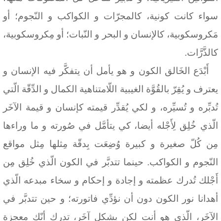
سواء كانت كونية، كالمجرّات و الكواكب و النّجوم؛ أو
مَكروسكوبية، كالإنسان و البحر و النّبات؛ أو مِكروسكوبية،
كالذَّرَّات.
أَبْدَع الخَالق الكون و هو يأمل أن يتفكَّر فيه الإنسان و
يعترف و يُقِرّ بالقُوَّة الغيبية اللّامتناهية الكمال و الدِّقّة الّتي
تُدبِّره و تُسيِّره، و لكي يُقدِّر قيمته كإنسان و قيمة الآخَر
الّذي خُلِق لِأَجْله أيضا، كي يتأمَّل في صُورته و ما وراءها
مِن كُلّ صغيرة و كبيرة وُضِعَت بِدقّة مِثلها مِثل مواقع
النّجوم و الكواكب. حينما تتدبَّر في الكون الّذي خُلِق مِن
أَجْلك تُدرك عظمته و إجادة و إحكام و سخاء مبدعه الّذي
أهدانا نور الكون دون أن نؤدِّي فاتورته؛ و حين تتدبَّر في
الآخَر، الّذي هو أنت لكن بشكل آخَر، تدرك أنّك معجزة