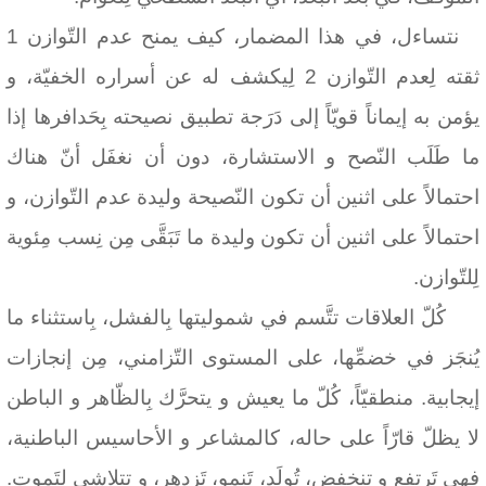
نتساءل، في هذا المضمار، كيف يمنح عدم التّوازن 1
ثقته لِعدم التّوازن 2 لِيكشف له عن أسراره الخفيّة، و
يؤمن به إيماناً قويّاً إلى دَرَجة تطبيق نصيحته بِحَدافرها إذا
ما طَلَب النّصح و الاستشارة، دون أن نغفَل أنّ هناك
احتمالاً على اثنين أن تكون النّصيحة وليدة عدم التّوازن، و
احتمالاً على اثنين أن تكون وليدة ما تَبَقَّى مِن نِسب مِئوية
لِلتّوازن.
كُلّ العلاقات تتَّسم في شموليتها بِالفشل، بِاستثناء ما
يُنجَز في خضمِّها، على المستوى التّزامني، مِن إنجازات
إيجابية. منطقيّاً، كُلّ ما يعيش و يتحرَّك بِالظّاهر و الباطن
لا يظلّ قارّاً على حاله، كالمشاعر و الأحاسيس الباطنية،
فهي تَرتفع و تنخفض، تُولَد، تَنمو، تَزدهر، و تتلاشى لِتَموت.