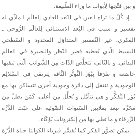
و بين فَتْحِها لِأبواب ما وراء الطّبيعة.
إذ كُلّ ما تراه العين في البُعد العادي لِلعالَم المادِّي له
تفسير و سبب في البُعد الاستثنائي لِلعالَم الرُّوحي ـ
الفكري، غير التّفسير المتداوَل المحدود و السّطحي
البسيط الّذي يُعطيه قِصر النَّظر والبصيرة في العالَم
البدائي.
و بالتّالي، تتخلَّص الذَّات مِن الشَّوائب الّتي تبقيها
خاضعة و طرَفاً بِبُؤر التَّوتُّر التَّافه لِترتقي في السَّلالِم
الوجودية و تنتقل إلى دائرة وجودية أخرى تتساكن بها مع
بُؤر التَّفكُّر و هي تتأمَّل و تُحلِّل مِن أعلى، كَمَن يطلّ مِن
مَجَرَّة تبعد بملايين السّنوات الضّوئية على عَبَث الذَّرَّة
الزَّرقاء و ما تغلي بها مِن إلكترونات نَوْكَاء.
يمكن تصوُّر الفكر كما تُفسِّر فيزياء الكوانتا حياة الذَّرّة