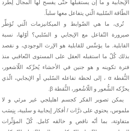
الإيجابية و ما إن يستقبلها حتّى يفسح لها المجال لِطرد
الطّاقة السّلبية الّتي يتفاعل معها سلباً.
تُرى، ما هي الضّوابط و الميكانيزمات الّتي تُؤطِّر
صيرورة التّفاعل مع الإيجابي و السّلبي؟ أوّلها، نسبة
القابلية. ما يؤسِّس للقابلية هو الإرث الوجودي، و نقصد
بذلك كُلّ ما استقبله العقل على المستوى التّعاقبي منذ
فترة تكوينه و هو جنين في الأحشاء يُحرِّكه اللّاشعور،
النُّقطة α ، إلى لحظة تفاعله السّلبي أو الإيجابي، الّذي
يحرِّكه الشُّعور و اللّاشُعور، النُّقطة
β
.
يمكن تصوير الفكر كجسم اهليلجي غير مرئي و لا
ملموس، يحتوي على ذرَّات / أفكار إيجابية و سلبية، بِنِسَب
متفاوتة، بما أنّه ناقص و خالقه كامل. كُلّ المؤثِّرات