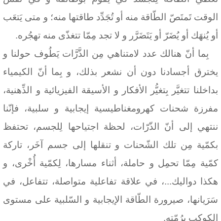
الوقت تَمتَصّ الطّاقة منه أو تُجَدِّد طاقتها منه؛ و متى يَتعَب
أو يُنهَك أو يُضَرّ أو يَتَضَرَّر و لا تجد مِمّا تتغذّى منه تهجُره.
بِما أنّ هنالك عدد لامتناهي مِن الذَّرَّات يَطُوف حولنا و
يخترق أجسادنا دون أن نشعر بذلك، و بِما أنّ الكيمياء
بداخلنا تتغيَّر بِتغيُّر الأفكار و الأسيقة الفيزيائية و الذِّهنية،
مفرزة شحنات كهرومغناطيسية إيجابية و سلبية، فإنّنا
ننتهي إلى أنّ الذّرّات، لحظة اجتياحها لِلجسم، تحتفظ
بكمّية مِن تلك الشّحنات و تنقلها إلى جسم آخَر، تاركة
كمّية مِمّا تحمِل و حاملة، أثناء مسارها، لِكمّية أُخْرى، و
هكذا دواليك...، في علاقة تفاعلية متواصلة، تتفاعل، في
سَرَيانها، صيرورة الطّاقة الإيجابية و السّلبية على مستوى
الكوكب بِرُمّته.