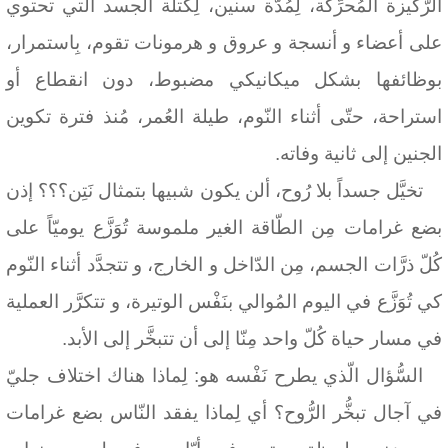
الرَّكيزة المُحرِّكة، لِمُدَّة سنين، لِكتلة الجسد الّتي تحتوي
على أعضاء و أنسجة و عروق و هرمونات تقوم، بِاستمرار،
بوظائفها بشكل ميكانيكي مضبوط، دون انقطاع أو
استراحة، حتّى أثناء النّوم، طيلة العُمر، مُنذ فترة تكوين
الجنين إلى ثانية وفاته.
تخيَّل جسداً بلا رُوح، ألن يكون شبيها بتمثال نَتِن؟؟؟ إذن
بضع غرامات مِن الطّاقة الغير ملموسة تُوَزَّع يوميّاً على
كُلّ ذرَّات الجسم، مِن الدّاخل و الخارج، و تتجدَّد أثناء النّوم
كي تُوَزَّع في اليوم المُوالي بنَفْس الوتيرة، و تتكرَّر العملية
في مسار حياة كُلّ واحد مِنّا إلى أن تتبخَّر إلى الأبد.
السُّؤال الّذي يطرح نَفْسه هو: لِماذا هناك اختلاف جليّ
في آجال تبخُّر الرُّوح؟ أي لِماذا يفقد النّاس بضع غرامات