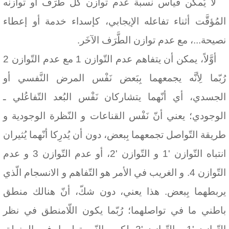
لا يُمكن قياس نسبة عدم توازن كُلّ طَرَف أو توازنه
المُؤقَّت أثناء تفاعله الإيجابي، كإسداء خدمة أو إعطاء
نصيحة...، مع عدم توازن الطَّرَف الآخَر.
أوَّلاً، يمكن أن يتفاهم عدم التّوازن 1 مع عدم التّوازن 2
رُبّما لِأنَّه يجمعهما بِبَعض نَفْس المرض النَّفسي أو
الجسدي، أي أنّهما يتشاركان نَفْس البُعد التّفاعُلي ـ
الوجودي؛ يعني أنّ نَفْس القناعات و النّظرة الوجودية و
طريقة التّواصل تجمعهما بِبعض، دون أن يُدرِكا أنّهما يُثيران
انتباه التّوازن '1 و التّوازن '2، أو عدم التّوازن 3 و عدم
التّوازن 4. و الغريب في الأمر هو التّفاهم و الانسجام الّذي
يربطهما بِبعض. هذا يعني، دون شكّ، أنّ هنالك منطق
باطني ما في تواصلهما؛ رُبّما يكون اللّامنطق في نظر