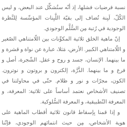
نسبة فرضيات فشلها، إذ أنّه ستُشكِّل عند البعض، و ليس
الكُلّ، لَبِنة تُضاف إلى بقيّة اللَّبِنات المؤسِّسة لِلنَّظرة
الوجودية في رُتبة مِن السُّلَّم الوجودي.
إنّ ماهية الخلق ثلاثية المكوِّنات بين اللّامتناهي الصّغير
و اللّامتناهي الكبير. الأرض، مَثلا، عبارة عن نواة و قشرة و
ما بينهما. الإنسان، جسد و روح و عقل. الشّجرة، أصل و
فرع و ما بينهما. الذَّرَّة، إلكترون و بروتون و نوترون.
الكون، مجرّات و نور و ظلام. حتّى في محاولتنا في
تصنيف الأشخاص نعتمد أساساً على ثلاثية: المعرفة، و
المعرفة التّطبيقية، و المعرفة السُّلوكية.
و إذا قمنا بِإسقاط قانون ثلاثية أقطاب الماهية على
هوية الأشخاص، مِن حيث انتمائهم الوجودي، فإنّنا