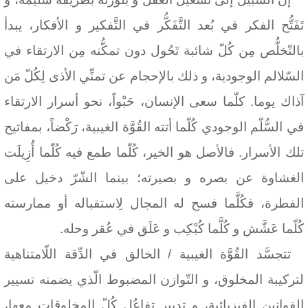
تَفَتُّح الفكر في بُعد التَّفَكُّر في التَّفكير و الأفكار، يبدأ
بالتّخلُّص مِن كُلّ شائبة تَحُول دون تمكُّنه مِن الارتقاء في
السّلالم الوجودية، و ذلك بالإحجام عن تمنِّي الأذى لِكُلّ مَن
آذاك يوما. كلّما سعى الإنسان، حَبْواً، نحو أسرار الارتقاء
في السُّلّم الوجودي كُلّما أتته القُوَّة الغيبية، رَكْضاً، بمفاتيح
تلك الأسرار. فالأصل هو الخير، كُلّما طمع فيه كُلّما أُزِيلَت
الغشاوة عن بصره و بصيرته؛ بينما الشّرّ دخيل على
الفطرة، فكُلَّما فسح له المجال لِاستقباله أو ممارسته
كُلّما عَشَّش و كُلَّما كُبْكِب و عَلَق في عُقر وحله.
تتجسَّد القُوَّة الغيبية / الخالق في الدِّقة اللّامتناهية
لتركيبة المخلوق، و التّوازن المضبوط الّذي يضمنه تسيير
القوانين الفيزيائية، و تدبير تفاعُل كُلّ المخلوقات معها،