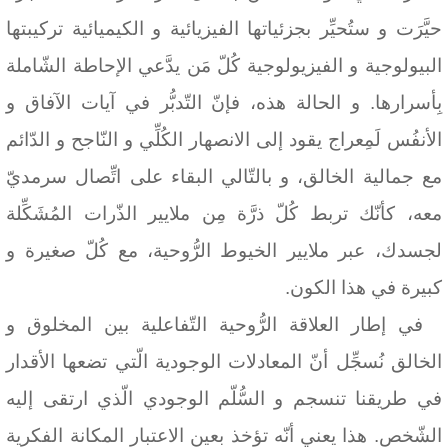
حيَّرَت و ستُحيِّر بجزئياتها الفيزيائية و الكيميائية تركيبتها
البيولوجية و الفيزيولوجية كُلّ مَن يدَّعي الإحاطة الشّاملة
بِأسرارها. و الحالة هذه، فإنّ التّدبُّر في آيات الآفاق و
الأنفُس لَمِعراج يقود إلى الانصهار الكُلِّي و النّاجح و الدّائم
مع جمالية الخالق، و بالتّالي البقاء على اتِّصال سرمديّ
معه، كأنّك تربط كُلّ ذرَّة مِن ملايير الذّرات المُشَكِّلة
لجسدك، عبر ملايير الخيوط الرُّوحية، مع كُلّ صغيرة و
كبيرة في هذا الكون.
في إطار العلاقة الرُّوحية التّفاعلية بين المخلوق و
الخالق نُسجِّل أنّ المعادلات الوجودية الّتي تضعها الأقدار
في طريقنا تنسجم و السُّلّم الوجودي الّذي ارتقى إليه
الشّخص. هذا يعني أنّه تؤخذ بعين الاعتبار المكانة الفكرية