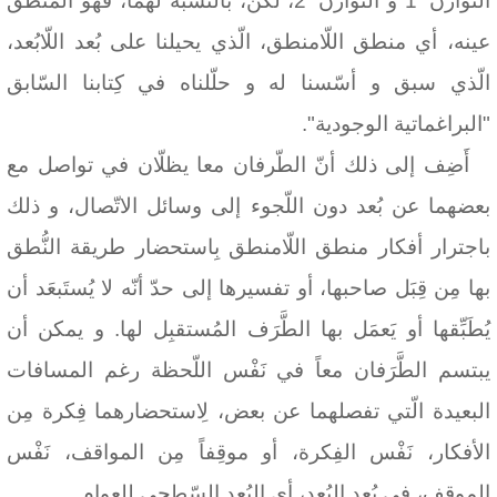
التّوازن '1 و التّوازن '2، لكن، بالنّسبة لهما، فهو المنطق
عينه، أي منطق اللّامنطق، الّذي يحيلنا على بُعد اللّابُعد،
الّذي سبق و أسّسنا له و حلّلناه في كِتابنا السّابق
"البراغماتية الوجودية".
أَضِف إلى ذلك أنّ الطّرفان معا يظلّان في تواصل مع
بعضهما عن بُعد دون اللّجوء إلى وسائل الاتّصال، و ذلك
باجترار أفكار منطق اللّامنطق بِاستحضار طريقة النُّطق
بها مِن قِبَل صاحبها، أو تفسيرها إلى حدّ أنّه لا يُستَبعَد أن
يُطَبِّقها أو يَعمَل بها الطَّرَف المُستقبِل لها. و يمكن أن
يبتسم الطَّرَفان معاً في نَفْس اللّحظة رغم المسافات
البعيدة الّتي تفصلهما عن بعض، لِاستحضارهما فِكرة مِن
الأفكار، نَفْس الفِكرة، أو موقِفاً مِن المواقف، نَفْس
الموقف، في بُعد البُعد، أي البُعد السّطحي لِلعوام.