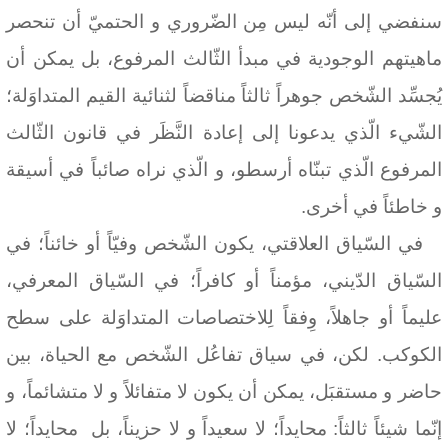
سنفضي إلى أنّه ليس مِن الضّروري و الحتميّ أن تنحصر
ماهيتهم الوجودية في مبدأ الثّالث المرفوع، بل يمكن أن
يُجسِّد الشّخص جوهراً ثالثاً مناقضاً لثنائية القيم المتداوَلة؛
الشّيء الّذي يدعونا إلى إعادة النَّظَر في قانون الثّالث
المرفوع الّذي تبنّاه أرسطو، و الّذي نراه صائباً في أسيقة
و خاطئاً في أخرى.
في السّياق العلاقتي، يكون الشّخص وفيّاً أو خائناً؛ في
السّياق الدّيني، مؤمناً أو كافراً؛ في السّياق المعرفي،
عليماً أو جاهلاً، وِفقاً لِلاختصاصات المتداوَلة على سطح
الكوكب. لكن، في سياق تفاعُل الشّخص مع الحياة، بين
حاضر و مستقبَل، يمكن أن يكون لا متفائلاً و لا متشائماً، و
إنّما شيئاً ثالثاً: محايداً؛ لا سعيداً و لا حزيناً، بل
محايداً؛ لا