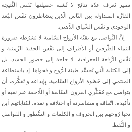
تصير تَعرف عدّة نتائج لا تُشبه حصيلتها نَفْس النَّتيجة
القارَّة المتداوَلة بين النّاس الّذين يتشاطرون نَفْس البُعد
الوجودي و نَفْس السِّياق الذِّهني.
إنَّ التَّواصل مع بقيّة الأرواح السّامية لا تَشرُطه ضرورة
انتماء الطّرفين أو الأطراف إلى نَفْس الحقبة الزّمنية و
نَفْس الرُّقعة الجغرافية. لا حاجة إلى حضور الجسد، بل
إلى الكتابة الّتي تُجسِّد طينة الرُّوح و فحواها. إذ باستطاعة
المنتمي إلى حُظوة الأرواح السّامية، بِإبداعه و تَفكُّره، أن
يتواصل مع مُفَكِّري القرون السّابقة أو اللّاحقة عبر نفيه أو
تأكيده، اتّفاقه و مشاطرته أو اختلافه و نقده، لكتاباتهم أين
تحيا رُوحهم بين الحروف و الكلمات و السُّطور و الفواصل
و النُّقط.