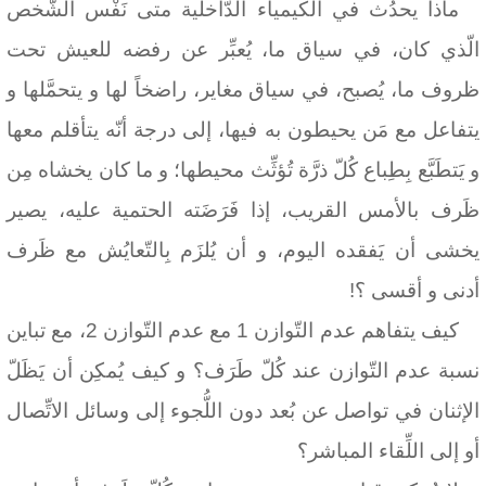
ماذا يحدُث في الكيمياء الدّاخلية متى نَفْس الشَّخص
الّذي كان، في سياق ما، يُعبِّر عن رفضه للعيش تحت
ظروف ما، يُصبح، في سياق مغاير، راضخاً لها و يتحمَّلها و
يتفاعل مع مَن يحيطون به فيها، إلى درجة أنّه يتأقلم معها
و يَتطَبَّع بِطِباع كُلّ ذرَّة تُؤثِّث محيطها؛ و ما كان يخشاه مِن
ظَرف بالأمس القريب، إذا فَرَضَته الحتمية عليه، يصير
يخشى أن يَفقده اليوم، و أن يُلزَم بِالتّعايُش مع ظَرف
أدنى و أقسى ؟!
كيف يتفاهم عدم التّوازن 1 مع عدم التّوازن 2، مع تباين
نسبة عدم التّوازن عند كُلّ طَرَف؟ و كيف يُمكِن أن يَظَلّ
الإثنان في تواصل عن بُعد دون اللُّجوء إلى وسائل الاتِّصال
أو إلى اللِّقاء المباشر؟