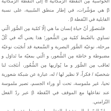
الحواسية مِن النّقطة الزّمكانية α إلى النّقطة الزّمكانية
β
هي مؤشِّرات، في إطار منطق السّببية، على نسبة
القابلية في النّقطة
. β
فلنتصوَّر أنّ حياة إنسان ما هي إلّا كمّية مِن الصُّوَر الّتي
تساوي بالضّبط كمّية مِن الشُّعور؛ هذا يعني أنّه في كُلّ
مرحلة، نوعيّة الصُّوَر البصرية و السَّمعية قد أَنجَبَت نوعيّة
مضبوطة و خاصّة مِن الشُّعور، و الّتي بمعيّة ما تَداوَل و
تَعاقَب مِن الصُّوَر و ما يُوازيها مِن الشُّعُور، أنتَجَت لنا
شخصيّة / فكراً، لا نظير لها / له، عبارة عن شبكة شعورية
تحيا، غير ملموسة، تحت أو وراء الجسم، تصير ملموسة
عند تفاعلها مع الموقف في النّقطة
β
عبر ردّ الفعل
التّزامني.
إنّ السّبيل إلى تشغيل العقل و بلورته بطريقة سليمة، و