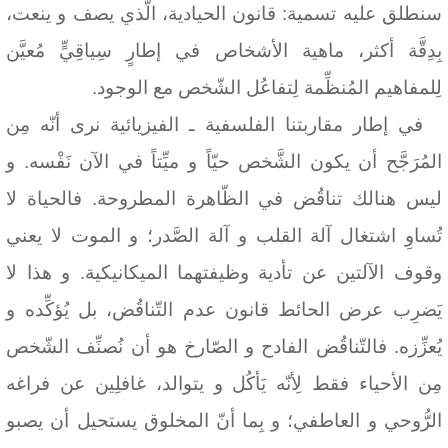
سنطلق عليه تسمية: قانون الحيادية، الّذي يصف و ينعت،
بِدِقَّة أكثر، ماهية الأشخاص في إطارٍ سِياقِيٍّ مُعيَّن
لِلمفاهيم المُنظِّمة لِتفاعُل الشّخص مع الوجود.
في إطار مقاربتنا الفلسفية ـ الفيزيائية نرى أنّه مِن
المُرَجَّح أن يكون الشَّخص حيّاً و ميِّتاً في الآن نَفْسه. و
ليس هنالك تناقُض في الظّاهرة المطروحة. فالحياة لا
تُساوِ اشتغال آلة القلب و آلة الصَّدر؛ و الموت لا يعني
وقوف الآلتين عن تأدية وظيفتهما الميكانيكية. و هذا لا
يَضرِب عرض الحائط قانون عدم التّناقُض، بل يُؤكِّده و
يُعزِّزه. فالتّناقُض الفادح و الصّارخ هو أن نُصنِّف الشّخص
مِن الأحياء فقط لِأنّه يَأكُل و يتوالد، غافلِين عن فراغه
الرُّوحي و العاطفي؛ و بِما أنّ المخلوق يستحيل أن يصبو