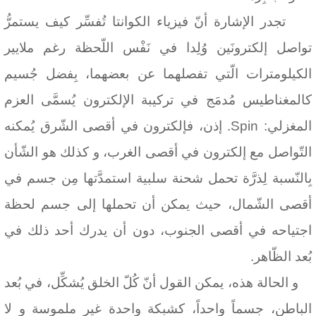
تجدر الإشارة أنّ فيزياء الكوانتا تُفسِّر كيف يستمرُّ
تواصل إلكترونَين وُلِدا في نَفْس اللّحظة رغم ملايير
الكيلومترات الّتي تفصلهما عن بعضهما، بِفضل جُسيم
كالمغناطيس مُدمَج في تركيبة الإلكترون يُسمَّى العزم
المغزلي
:
Spin
. إذن، فإلكترون في أقصى الشّرق يُمكنه
التّواصل مع إلكترون في أقصى الغرب، و كذلك هو الشّأن
بِالنّسبة لِذرَّة تحمل شحنة سلبية استمدَّتها مِن جسم في
أقصى الشّمال، حيث يمكن أن تحملها إلى جسم لحظة
اجتياحه في أقصى الجنوب، دون أن يدرك أحد ذلك في
بُعد الظّاهر.
و الحالة هذه، يمكن القول أنّ كُلّ الخلق يُشكِّل، في بُعد
الباطن، جسماً واحداً، كشبكة واحدة غير ملموسة و لا