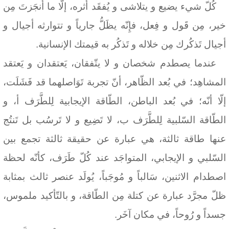
كُلّ شيء يضيع و يتلاشى و يُفقَد أثره، إلّا ما أَنجَزتَ مِن
خير، مِن قَول و فِعل، فإِنّه يظَلُّ جارياً و تتوارثه أجيال و
أجيال تَذكُرك مِن خلاله و تَذكُر به قيمتك الإنسانية.
عندما يصطدم شخصان و لا يتّفقان، يَعتقدان و يَعتقد
المشاهِد؛ في بُعد الظّاهر، أنّ تجربة تَوَاصلهما قد فَشَلَت،
إلّا أنّه؛ في بُعد الباطن، الطّاقة الإيجابية لِلطَّرَف أ، و
الطّاقة السّلبية لِلطَّرَف ب، لا تَضِيع و لا تَرسُب بل تَنتُج
عنها طاقة ثالثة، هي عبارة عن حقيقة ثالثة تجمع بين
السّلبي و الإيجابي، المتواجَد عند كُلّ طَرَف، كأنّه لحظة
اصطدام الاثنين، سَالباً و مُوجَباً، يُولَد عنصر ثالث بمثابة
ظلّ مجرَّد عبارة عن كتلة مِن الطّاقة، و بالتّأكيد ملموس،
جسداً و رُوحاً، في مكان آخَر.