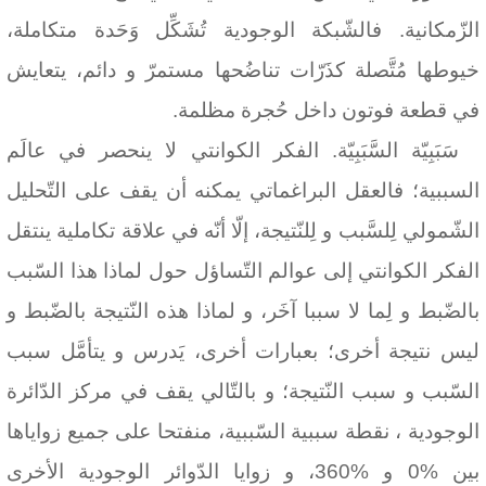
الزّمكانية. فالشّبكة الوجودية تُشَكِّل وَحَدة متكاملة،
خيوطها مُتَّصلة كذَرّات تناضُحها مستمرّ و دائم، يتعايش
في قطعة فوتون داخل حُجرة مظلمة.
سَبَبِيّة السَّبَبِيّة
.
الفكر الكوانتي لا ينحصر في عالَم
السببية؛ فالعقل البراغماتي يمكنه أن يقف على التّحليل
الشّمولي لِلسَّبب و لِلنّتيجة، إلّا أنّه في علاقة تكاملية ينتقل
الفكر الكوانتي إلى عوالم التّساؤل حول لماذا هذا السّبب
بالضّبط و لِما لا سببا آخَر، و لماذا هذه النّتيجة بالضّبط و
ليس نتيجة أخرى؛ بعبارات أخرى، يَدرس و يتأمَّل سبب
السّبب و سبب النّتيجة؛ و بالتّالي يقف في مركز الدّائرة
الوجودية ، نقطة سببية السّببية، منفتحا على جميع زواياها
بين %0 و %
360
، و زوايا الدّوائر الوجودية الأخرى