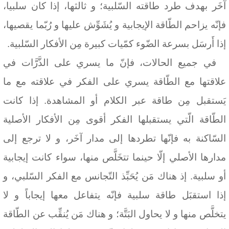
آخَر بهدف طرد طاقته السّلبية؛ و ثالثها، إذا كان سلبيا،
فإنّه يزاحم الطّاقة الإيجابية و يُشَوِّش عليها و رُبّما يقصيها،
إذا أَرسَل بسرعة الضّوء كمّيات كبيرة مِن الأفكار السّلبية.
في جميع الحالات، فإنّ ما يسري على الذَّرَّات في
علاقتها مع الطّاقة يسري على الفكر في علاقته مع ما
يَستقبل مِن طاقة عبر الكلام أو المشاهدة.
إذا كانت
الطّاقة الّتي يستقبلها الفكر أقوى مِن الأفكار الأصلية
السّاكنة به فإنّها تطردها إلى مدار آخَر، و لا ترجع إلى
مدارها الأصلي إلّا حينما تتخَلَّص منها، سواء كانت إيجابية
أو سلبية. إذ هناك مَن يُحَبِّذ التّجانس مع الفكر السّلبي، و
إذا استقبَل طاقة سلبية فإنّه يتفاعل معها إيجاباً و لا
يتخلَّص منها و لا يحاول البَتَّة؛ و هناك مَن يُنقِّب عن الطّاقة