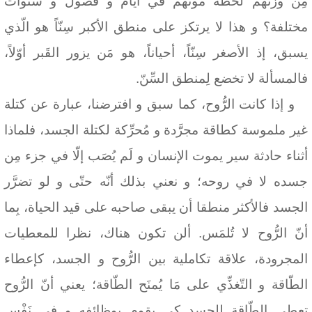
مِن وزنهم لحظة موتهم في أيّام و فصول و سنوات
مختلفة؟ و هذا لا يرتكز على منطق الأكبر سِنّاً هو الّذي
يسبق، إذ الأصغر سِنّاً، أحياناً، هو مَن يزور القَبر أوّلاً،
فالمسألة لا تخضع لِمنطق السِّنّ.
و إذا كانت الرُّوح، كما سبق و افترضنا، عبارة عن كتلة
غير ملموسة كطاقة مجرَّدة و مُحرِّكة لكتلة الجسد، فلماذا
أثناء حادثة سير يموت الإنسان و لَم يُصَب إلّا في جزء مِن
جسده لا في روحه؛ و نعني بذلك أنّه حتّى و لو تضرَّر
الجسد فالأكثر منطقا أن يبقى صاحبه على قيد الحياة، بِما
أنّ الرُّوح لا تُلمَس. ألن تكون هناك، نظرا للمعطيات
المجرودة، علاقة تكاملية بين الرُّوح و الجسد، كإعطاء
الطّاقة و التّغذِّي على مَا يُمنَح الطّاقة؛ يعني أنّ الرُّوح
تعطي الطّاقة لِلجسد كي يقوم بوظائفه و في نَفْس