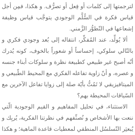
لترجمتها إلى كلمات أو فِعل أو تصرُّف. و هكذا، فمِن أجل
قياس فكرة في السُّلَّم الوجودي يتوجَّب قياس وظيفة
إشعاعها في التّطوُّر الزَّمني.
ألا يُولِّد، عند المُفكِّر، انتقاله إلى بُعد وجودي فكري و
بالتّالي سلوكي، إحساساً أو شعوراً بالخوف، كونه يُدرك
أنّه أصبح غير طبيعي كطبيعة نظرة و سلوكات أبناء جنسه
و عصره، و أنّ زاوية تفاعله الفكري مع المحيط الطّبيعي و
الميتافيزيقي لا تَمُتُّ بأيّة صلة إلى زوايا تفاعل الآخرين مع
السّياقات المحيطة بهم؟
الاستثناء، في تحليل المفاهيم و القيم الوجودية الّتي
ننعت بها الأشخاص و نُصنِّفهم في نظرتنا الفكرية، يُربِك و
يُبعثِر التّسلسُل المنطقي لمعطيات قاعدة الماهية؛ و هكذا