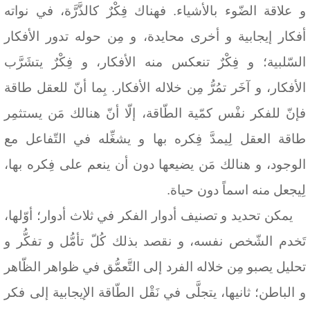
و علاقة الضّوء بالأشياء. فهناك فِكْرٌ كالذَّرَّة، في نواته
أفكار إيجابية و أخرى محايدة، و مِن حوله تدور الأفكار
السّلبية؛ و فِكْرٌ تنعكس منه الأفكار، و فِكْرٌ يتشَرَّب
الأفكار، و آخَر تمُرُّ مِن خلاله الأفكار. بِما أنّ للعقل طاقة
فإنّ للفكر نفْس كمّية الطّاقة، إلّا أنّ هنالك مَن يستثمِر
طاقة العقل لِيمدَّ فِكره بها و يشغِّله في التّفاعل مع
الوجود، و هنالك مَن يضيعها دون أن ينعم على فِكره بها،
لِيجعل منه اسماً دون حياة.
يمكن تحديد و تصنيف أدوار الفكر في ثلاث أدوار؛ أوّلها،
تَخدم الشّخص نفسه، و نقصد بذلك كُلّ تأمُّل و تفكُّر و
تحليل يصبو مِن خلاله الفرد إلى التَّعمُّق في ظواهر الظّاهر
و الباطن؛ ثانيها، يتجلَّى في نَقْل الطّاقة الإيجابية إلى فكر