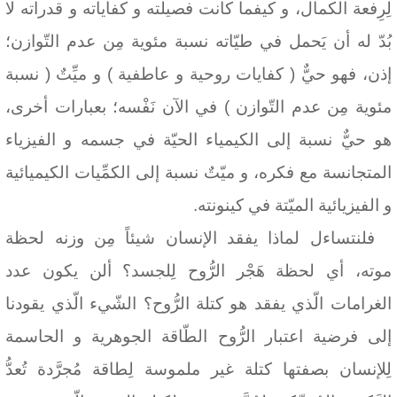
لِرِفعة الكمال، و كيفما كانت فصيلته و كفاياته و قدراته لا
بُدّ له أن يَحمل في طيّاته نسبة مئوية مِن عدم التّوازن؛
إذن، فهو حيٌّ ( كفايات روحية و عاطفية ) و ميِّتٌ ( نسبة
مئوية مِن عدم التّوازن ) في الآن نَفْسه؛ بعبارات أخرى،
هو حيٌّ نسبة إلى الكيمياء الحيّة في جسمه و الفيزياء
المتجانسة مع فكره، و ميّتٌ نسبة إلى الكمِّيات الكيميائية
و الفيزيائية الميّتة في كينونته.
فلنتساءل لماذا يفقد الإنسان شيئاً مِن وزنه لحظة
موته، أي لحظة هَجْر الرُّوح لِلجسد؟ ألن يكون عدد
الغرامات الّذي
يفقد هو كتلة الرُّوح؟ الشّيء الّذي يقودنا
إلى فرضية اعتبار
الرُّوح
الطّاقة الجوهرية و الحاسمة
لِلإنسان
بصفتها كتلة غير ملموسة لِطاقة مُجرَّدة تُعدُّ