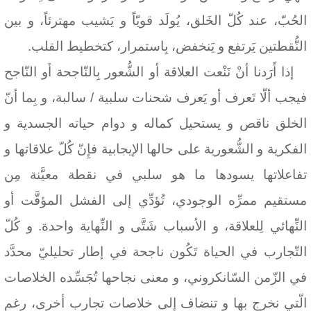
الحُبّ، عند كُلّ الخَلق، يُولَد قويّاً و يَشيب مهترئاً، و بين
النُّقطتين يَرتفع و يَنخفض، بِاستمرار، كتخطيط القلب.
إذا أَرَدنا أنْ نَنْعت العلاقة أو الشُّعور بِالنّاجحة أو النّاجح
فيجب ألّا تَعرف أو يَعرف شحنات سلبية / سالبة، و بِما أنّ
الخلق ناقص و يستحيل كماله و دوام حياته الجسدية و
الفكرية و الشُّعورية على حالها الإيجابية فإِنّ كُلّ علاقاتها و
تفاعلاتها يسودها ما هو سلبي في نقطة معيَّنة مِن
مستقيم ممرِّه الوجودي، تُؤدِّي إلى الفشل المؤقَّت أو
النِّهائي لِلعلاقة، و الأسباب شَتَّى و النِّهاية واحدة. و كُلّ
التّجارب في الحياة تَكُون ناجحة في إطار تحليليّ محدَّد
في الزّمن السّانكروني، و معنى نجاحها تُجَسِّده الخلاصات
الّتي نخرج بها و تنضاف إلى خلاصات تجارب أخرى، رغم