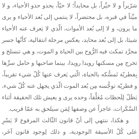
شرّيراً و لا خيِّراً، بل محايداً؛ لا حيّاً، يحذو حذو الأحياء، و لا
ميِّتاً في قبره، بل محتضراً، لا ينتمي إلى بُعد الأحياء و يرى
ما يرون، و لا إلى بُعد الأموات، الّذي لا يَعرف عنه الأحياء
شيئا، بل إلى بُعد محايد، يعكس مرحلة انتقالية، كأنّها جسر
مجرَّد تمكث فيه الرُّوح بين الحياة و الموت، و هي تنسلخ و
تخرج مِن مسكنها رويدا رويدا، بينما صاحبها و حامل سرِّها
بِفطريّة تَمسُّكه بالحياة، الّتي يَعرف عنها كُلّ شيء تقريباً،
و فطريّة توجُّسه مِن بُعد الموت الّذي يجهل عنه كُلّ شيء،
يَظَلّ لِلَحظات مُعَلَّقاً، وحده يرى و يعيش تلك الحقيقة أثناء
السَّكَرات، عاجزاً عن وصفها لِمَن سيلحق به عمّا قريب.
و هكذا، ننتهي إلى أنّ قانون الثّالث المرفوع لا يَسْرِ
على كُلّ الأسيقة الوجودية، و ذلك لِوجود قانون آخَر،