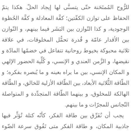
للرُّوح المُمتَحَنة حتّى يتسنَّى لها إيجاد الحلّ. هكذا يتمّ
الحفاظ على توازن الكفّتين؛ كفَّة المعادلة و كفَّة الحُظوة
الوجودية، و كذا التّوازن بين البَشَر فيما بينهم، و التّوازن
بين الأقدار عامّة و قُدرة تحمُّل المخلوقات، في علاقة
ثلاثية محبوكة بخيوط روحانية تتفاعل في خضمّها المادّة و
نقيضها، و الزَّمن العندي و الإنسي، و كُلِّية الحضور الإلهي
و المكان الإنسي، بين ما يراه بعينه و ما يُبصره بفكره؛ و
الطّاقة الثُّلاثية الأبعاد، بين الطّاقة الأزلية للخالق، و الطّاقة
الهالكة للمخلوق، و بينهما الطّاقة المتجدِّدة و المتواصلة
التّجانس للمجرّات و ما بينهم.
يجب أن نُفَرِّق بين طاقة الفكر، كأنّه كتلة تُؤثِّر فيها
جاذبية المكان، و طاقة الفكر متى تَفُوق سرعة الضّوء