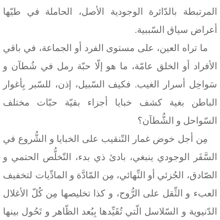
المرتبطة بالدّائرة الوجودية الأصل، الحاملة في طيّها
أعراض سياق السّببية.
ما تراه العين، على مستوى الفرد أو الجماعة، في باقي
الأفراد أو الخلق عامّة، ما هو إلّا حبّة رمل في شُطآن و
سَواحِل أسرار الغيب. فكيف السّبيل، إذن، للسّبر بِأغوار
الباطن بغية كشف خبايا أجزاء بقيّة حبّات مختلف
السّواحل و الشُّطآن؟
مِن أجل خوض غمار التّنقيب على الخبايا و الشُّروع في
السَّفَر الوجودي ينبغي، بادئ ذي بدء، التّخلُّص الحتمي و
الصّادق، الجُزئي أو النِّهائي، مِن المّادَّة و المادِّيات لتخفيف
العبء و الثِّقل على الرُّوح، و كذا تخليصها مِن كُلّ الأغلال
الدّنيوية و السّلاسل الّتي تُقَيِّدها بِبُعد الظّاهر و تَحُول بينها