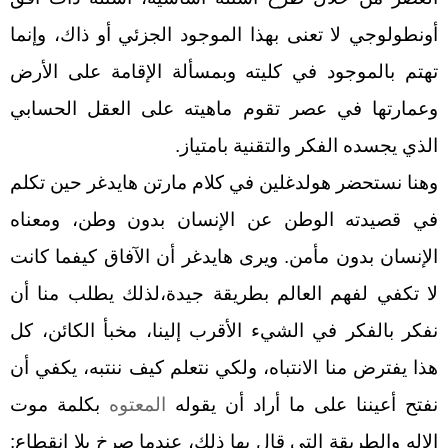
أونطولوجي لا تعنى بهذا الموجود الجزئي أو ذاك، وإنما
تهتم بالموجود في كليته وبمسألة الإقامة على الأرض
وعمارتها في عصر تقوم ماهيته على العقل الحسابي
الذي يجسده الفكر والتقنية بامتياز.
وهنا نستحضر هولدغلين في كلام مارتن هايدغر حين تكلم
في قصيدته الوطن عن الإنسان بدون وطن، ومعناه
الإنسان بدون مأمن. ويرى هايدغر أن الآفاق كيفما كانت
لا تكفي لفهم العالم بطريقة جيدة،لذلك يطلب منا أن
نفكر بالفكر في الشيء الأقرب إلينا، مخبأ الكائن، كل
هذا يفترض منا الانتباه، ولكي نتعلم كيف ننتبه، يكفي أن
نفتح أعيننا على ما أراد أن يقوله
المعتوه
بكلمة موت
الإله والطريقة التي قال بها ذلك، عندما صرخ بلا انقطاع: