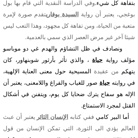
بتفاهة كل شيء.
وفي الدراسة النقدية التي قام بها بول
بوغجي، يعتبر أن رواية
السيدة بوفاري
تقدم صورة لإمرة
متعبة من الحياة، ومن تفاهة كل مجهود، وهذا التعب ليس
شيئا آخر غير مرض العصر الذي سمي بالعدمية.
ونصادف في ظل التشاؤم والهدم غي دو موباسو
مؤلف رواية
حياة
، والذي تأثر بأرثور شوبنهاور، كان
يتهكم
من عقيدة
المسيحية حول معنى العناية الإلهية،
في روايته
حياة
صور للغياب والفراغ واللامعنى، يعتبر أن
الإله هو سفاح يترك ضحايا كل يوم، ويتفنن في أشكال
القتل لمجرد الاستمتاع.
أما البير كامي
ففي كتابه
الإنسان الثائر
يعتبر أن عبث
العالم يؤدي الى الثورة
،
ا
لتي تمكن الإنسان من قول