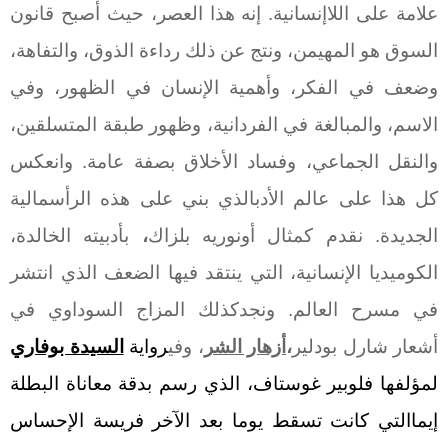
علامة على اللاإنسانية. إنه هذا العصر، حيث أصبح قانون
السوق هو المهيمن، ونتج عن ذلك رداءة الذوق، والتفاهة،
وضعف في الفكر، وأهمية الإنسان في الظهور، وفي
الاسم، والمبالغة في الفردانية، وظهور طبقة المتسلقين،
والنقل الجماعي، وفساد الأخلاق بصفة عامة. وانعكس
كل هذا على عالم الأدبالذي بني على هذه الرأسمالية
الجديدة. نقدم كمثال أونوريه بلزاك
،
بأدبيته الخالدة،
الكوميديا الإنسانية، التي ينتقد فيها الضعف الذي انتشر
في مسرح العالم. ونجدكذلك المزاج السوداوي في
أشعار شارل بودلير
،
أزهار الشر
، وفي
رواية
السيدة بوفاري
لمؤلفها فلوبير غوستاف، الذي رسم بدقة معاناة البطلة
إيماالتي كانت تسقط يوما بعد الآخر فريسة الإحساس