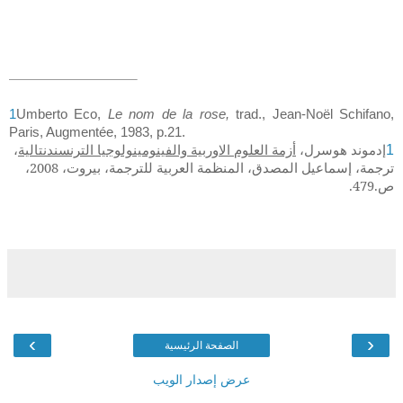
1
Umberto Eco,
Le nom de la rose,
trad., Jean-Noël Schifano,
Paris, Augmentée, 1983, p.21.
إدموند هوسرل،
أزمة العلوم الاوربية والفينومينولوجيا الترنسندنتالية
،
1
ترجمة، إسماعيل المصدق، المنظمة العربية للترجمة، بيروت، 2008،
ص.479.
›
‹
الصفحة الرئيسية
عرض إصدار الويب