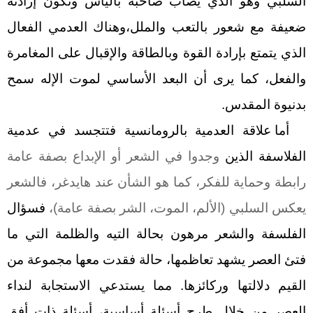
السلبي وهو الذي يصاب صاحبه باليأس وتكون إرادته
ضعيفة مع شعور بالتعب والملل،وهناك العدمي الفعال
الذي يتمتع بإرادة القوة وبالطاقة والإقبال على المغامرة
والفعل، كما يرى أن البعد الأساسي لموت الإله سمح
بدنيوة المقدس.
أما علاقة العدمية بالرومانسية فتتجسد في عدمية
الفلاسفة الذين
وجدوا في الشعر أو الإبداع بصفة عامة
رابطة وحماية للفكر، كما هو الشأن عند هايدغر، فالشعر
يعكس السلبي (الألم، الموت، الشر بصفة عامة)،
ف
سؤال
الفلسفة والشعر مرهون بحالة التيه والظلمة التي ما
فتئ العصر يشهد تعاظمها، حالة فقدت معها مجموعة من
القيم دلالتها وركائزها. مما يستدعي الاستجابة لنداء
العصر من خلال طرح أسئلة أساسية، أسئلة ذات أفق