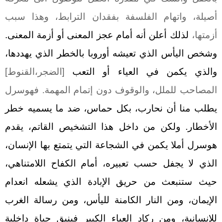
أصيلة، واتهام الفلسفة بفقدان الترابط، وهذا سبب
أزمتها،
لذلك أعلن أنه أمام عجز المعنى أو أزمة المعنى.
وشخص اليأس الذي تعيشه أوروبا بالخطر الذي يهددها،
والذي يكمن في العياء أو التعب
[الضجر،القنوط]
المصاحب للملل، والوقوف دون إتمام المهمة. فهوسرل
يطلب منا أن نحارب، بكل حماس، ضد ما يسميه خطر
الأخطار. ولكن من داخل هذا التشخيص القاتم، يقدم
هوسرل أملا يكمن في الشجاعة التي يتمتع بها الإنسان،
الذي لا يجفل حسب تعبيره، أمام الكفاح اللامتناهي،
حيث ستنبعث من حريق الإبادة الذي يشعله انعدام
الإيمان، ومن النار الكامنة لليأس، ومن رسالة الغرب
للإنسانية، ومن ركاد العياء الكبير فينيق حياة داخلية