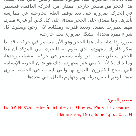
هذا الحجر من مصدر خارجي مقدارا من الحركة الدافعة، فيستمر
في الحركة ضرورة حتى بعد توقف العلة الخارجية عن ممارسة
تأثيرها. وما يصدق على الحجر يصدق على كل كائن أو شيء مفرد،
مهما تصورت تعقيده وتعدد قدراته وملكاته. لأن وجود وسلوك كل
شيء مفرد محددان بشكل ضروري بعلة خارجية
.
تصور، إذا شئت، أن هذا الحجر وهو الآن مستمر في حركته، قد بدأ
يفكر فأدرك مجهوده الذي يقوم به للتحرك. من المؤكد أن هذا
الحجر سيظن نفسه حرا وأنه مستمر في حركته بمشيئته وحدها،
وما ذلك إلا لأنه لا يعي غير مجهوده. ذلك هو شأن الحرية الإنسانية
التي يتبجح الكثيرون بالتمتع بها والتي ليست في الحقيقة سوى
نتيجة لوعي الناس برغباتهم وجهلهم بالعلل التي تحددها
.
مصدر النص
:
B. SPINOZA, lettre à Schuller, in Œuvres, Paris, Éd. Garnier-
Flammarion, 1955, tome 4,pp. 303-304