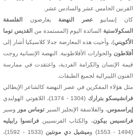
القرنين الخامس عشر والسادس عشر.
كان إنسانيو
عصر النهضة
يعارضون
الفلسفة
السكولاستية
السائدة اليوم (المستمدة من
القديس توما
الأكويني
)، وأحيت هذه المعارضة جدلا كلاسيكيا أشار إلى
أفلاطون
والحوارات الأفلاطونية. النهضة الإنسانية روجت
قيمة الإنسان والكرامة الفردية، واعتقدت في ممارسة
الفنون الليبرالية لجميع الطبقات.
مثل هؤلاء المفكرين في عصر النهضة كالشاعر الإيطالي
فرانشيسكو بترارك
(1304 - 1374)، اللاهوتي الهولندي
إيراسموس
، والفلاسفة الإنجليز السير
توماس مور
وسير
فرانسيس بيكون
، والكتاب الفرنسيين
فرانسوا رابيليه
(1494 - 1553) و
ميشيل دي مونتين
(1533 - 1592)،