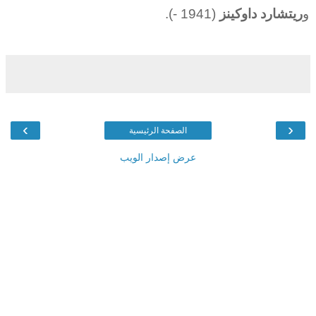
و
ريتشارد داوكينز
(1941 -).
›
‹
الصفحة الرئيسية
عرض إصدار الويب