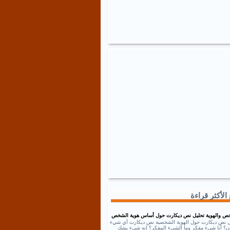
الأكثر قراءة
ص والهوية تحليل نص ديكارت حول أساس هوية الشخص
ل نص ديكارت حول الهوية الشخصية نص ديكارت أي شيء
إذن؟ أنا شيء مفكر وما الشيء المفكر؟ إنه شيء يشك