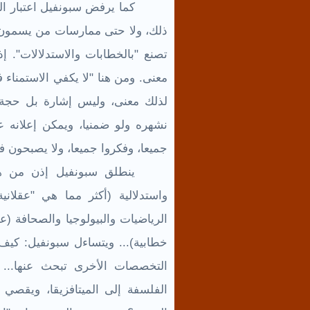
كما يرفض سبونفيل اعتبار ال
ذلك، ولا حتى ممارسات من يسمون ف
تصنع "بالخطابات والاستدلالات". 
معنى. ومن هنا "لا يكفي الاستمناء
لذلك معنى، وليس إشارة بل حجة أ
نشهره ولو ضمنيا، ويمكن إعلانه ع
جميعا، وفكروا جميعا، ولا يصبحون 
ينطلق سبونفيل إذن من هذ
واستدلالية (أكثر مما هي "عقلاني
الرياضيات والبيولوجيا والصحافة (
خطابية)... ويتساءل سبونفيل: كيف
التخصصات الأخرى تبحث عنها... 
الفلسفة إلى الميتافزيقا، ويقصي ب