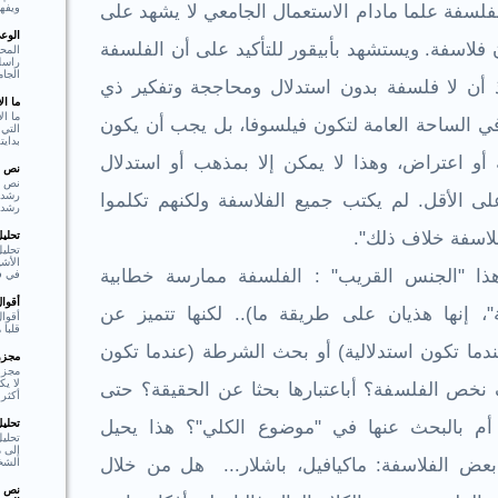
فلسفة علما مادام الاستعمال الجامعي لا يشهد على
ويفهم
الوع
لاسفة. ويستشهد بأبيقور للتأكيد على أن الفلسفة
المحو
راسل 
الجام
إذ أن لا فلسفة بدون استدلال ومحاججة وتفكير ذي
ما ا
ما ال
 في الساحة العامة لتكون فيلسوفا، بل يجب أن يكون
التي 
بدايت
و اعتراض، وهذا لا يمكن إلا بمذهب أو استدلال
نص ا
نص ا
لى الأقل. لم يكتب جميع الفلاسفة ولكنهم تكلموا
رشد،
فلاسفة خلاف ذلك".
تحلي
تحليل
الأشي
ا "الجنس القريب" : الفلسفة ممارسة خطابية
في فع
أقوا
ة"، إنها هذيان على طريقة ما).. لكنها تتميز عن
أقوا
قلبا هادئا"  Shakespear
عندما تكون استدلالية) أو بحث الشرطة (عندما تكون
مجزوء
مجزو
لا ي
 نخص الفلسفة؟ أباعتبارها بحثا عن الحقيقة؟ حتى
أكثر 
أم بالبحث عنها في "موضوع الكلي"؟ هذا يحيل
تحلي
تحلي
إلى م
عض الفلاسفة: ماكيافيل، باشلار...
هل من خلال
الشخ