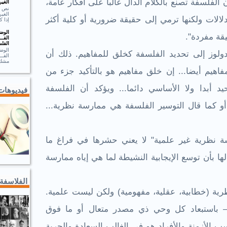
 الفلسفة تصنع بالكلام الدال غالبا على أفكار عامة،
الغير
الغير
الات ولكنها ترمي إلى حقيقة ضرورية أو كلية أكثر
إذا ك
الوضـ
قة مفردة".
الفــ
الفلس
الوضـ
لوز إلى تحديد الفلسفة كخلق للمفاهيم. ذلك أن
الف
مشك.
مفاهيم أيضا... إن خلق مفاهيم هو بالتأكيد جزء من
د أبدا ولا الأساسي دائما... ويؤكد أن الفلسفة
فيديوهات
و كما قال التوسير الفلسفة هي ممارسة نظرية...
ة نظرية غير علمية" لا يعني حشرها في فراغ ما
ها بأن توسع الإيجابية النشيطة لما هي إياه ممارسة
الفلاسفة
ية (خطابية، عقلية، مفهومية) ولكن ليست علمية.
ة – باستبعاد كل وحي ذي مصدر متعال أو ما فوق
 الأزمنة والأفراد هو في الغالب السعادة والحرية