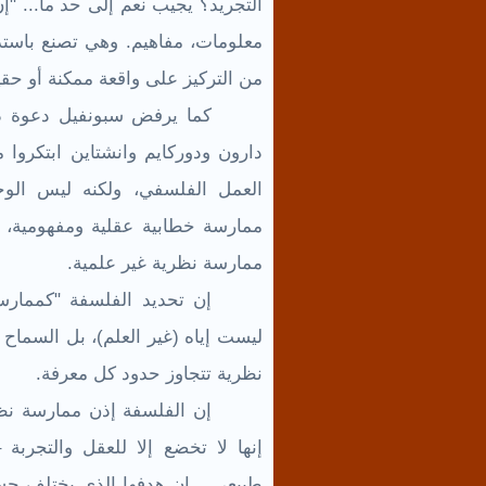
التجريد؟ يجيب نعم إلى حد ما... "إن
معلومات، مفاهيم. وهي تصنع باستدل
من التركيز على واقعة ممكنة أو حقي
كما يرفض سبونفيل دعوة دو
دارون ودوركايم وانشتاين ابتكروا 
العمل الفلسفي، ولكنه ليس الوحي
ممارسة خطابية عقلية ومفهومية، أ
ممارسة نظرية غير علمية.
إن تحديد الفلسفة "كممارس
ليست إياه (غير العلم)، بل السماح ل
نظرية تتجاوز حدود كل معرفة.
إن الفلسفة إذن ممارسة نظر
إنها لا تخضع إلا للعقل والتجرب
طبيعي... إن هدفها الذي يختلف حسب