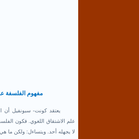
مفهوم الفلسفة ع
يعتقد كونت- سبونفيل أن ا
علم الاشتقاق اللغوي. فكون الفلسف
لا يجهله أحد. ويتساءل: ولكن ما هي