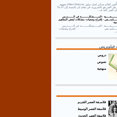
نص الغير كعالم ممكن لجيل دولوز Gilles Deleuze مفهوم
 هل الغير هو بالضرورة، في مقام ثان يالنسبة إلى أنا ما؟
ان الغير تاليا، ف...
ــــــعـــــية –المــــــشكلــــــــــة في الـــــــدرس
ـــــلســـفي - إقتراح وضعيات- مشكلات لبعض المفاهيم
ية-
ــــــعـــــية –المــــــشكلــــــــــة في الـــــــدرس
ـــــــلســـفي - إقتراح وضعيات-
..
 فيلوبريس
دروس
نصوص
منهجية
فلاسـفة العصر القديـم
فلاسفة العصر الوسيط
فلاسفة العصر الحديث