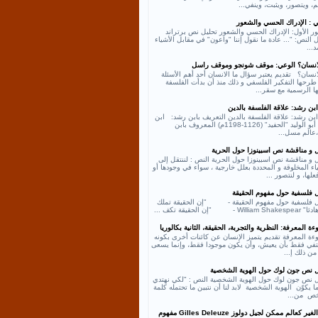
، ويتصور، ويثبت، وينفي...
ي : الإدراك الحسي والشعور
ر الأول: الإدراك الحسي والشعور تحليل نص برتراند
النص: "... عادة ما نقول إننا "واعون" في مقابل الأشياء
د...
لانسان؟ الوعي: موقف شونجو وموقف راسل
انسان؟ تقديم يعتبر سؤال ما الانسان أحد أهم الأسئلة
طرحها التفكير الفلسفي و ذلك منذ أن بدأت الفلسفة
ها الرسمية مع سقر...
بن رشد: علاقة الفلسفة بالدين
بن رشد: علاقة الفلسفة بالدين التعريف بابن رشد: ابن
رشد أبو الوليد "الحفيد" (1126-1198م) المعروف بابن
عالم مسل...
ل و مناقشة نص اسبينوزا حول الحرية
 و مناقشة نص اسبينوزا حول الحرية النص : لننتقل إلى
اء المخلوقة و المحددة بعلل خارجية ، سواء في وجودها أو
لها، و لنتصور ...
ل فلسفية حول مفهوم الحقيقة
ل فلسفية حول مفهوم الحقيقة - "إن الحقيقة تملك
William - "إن الحقيقة تكف ...
ة المعرفة: النظرية والتجربة، الحقيقة، الثانية بكالوريا
ءة المعرفة تقديم يتميز الإنسان عن كائنات أخرى بكونه
كتفي فقط بأن يعيش، وأن يكون موجودا فقط، وإنما يسعى
من ذلك إ...
ل نص جون لوك حول الهوية الشخصية
ل نص جون لوك حول الهوية الشخصية النص : "لكي نهتدي
ا يكوّن الهوية الشخصية لابد لنا أن نتبين ما تحتمله كلمة
ص من...
نص الغير كعالم ممكن لجيل دولوز Gilles Deleuze مفهوم