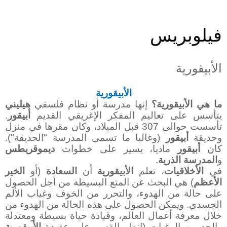
فيلوبريس
الأبيقورية
الأبيقورية
ما هي الأبيقورية؟
إنها مدرسة أو نظام فلسفي
هيليني
يتأسس على تعاليم المفكر الإغريقي القديم
أبيقور
.
تأسست حوالي 307 قبل الميلاد، وكان مقرها في منزل
وحديقة
أبيقور
(وغالبا ما تسمى المدرسة "الحديقة").
كان
أبيقور
ماديا، يسير على خطوات
ديموقريطس
و
المدرسة
الذرية
.
في
الأخلاقيات
، تعلم
الأبيقورية
أن
السعادة
(أو
الخير
الأعظم
) هي البحث عن المتع البسيطة من أجل الحصول
على حالة من الهدوء، والتحرر من الخوف وغياب الألم
الجسدي. ويمكن الحصول على هذه الحالة من الهدوء من
خلال معرفة أعمال العالم، وقيادة حياة بسيطة ومعتدلة
والحد من الرغبات (انظر القسم على عقيدة
الأبيقورية