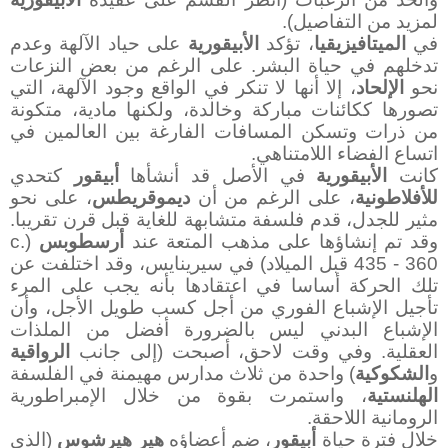
لمزيد من التفاصيل).
في
الميتافيزيقيا
، تؤكد
الأبيقورية
على حياد الآلهة وعدم
تدخلهم في حياة البشر. على الرغم من بعض النزعات
نحو
الإلحاد
، إلا أنها لا تنكر في الواقع وجود الآلهة، التي
تصورها ككائنات مباركة وخالدة، ولكنها مادية، متكونة
من ذرات وتسكن المسافات الفارغة بين العالمين في
اتساع الفضاء اللامتناهي.
كانت
الأبيقورية
في الأصل قد أنشأها
أبيقور
كتحدي
للأفلاطونية
، على الرغم من أن
ديموقريطس
، على نحو
مثير للجدل، قدم فلسفة متشابهة للغاية قبل قرن تقريبا.
وقد تم إنشاؤها على مذهب المتعة
عند
أرسطوبس
(
c.
435 - 360
قبل الميلاد)
في سيرينايس
، وقد اختلفت عن
تلك الحركة أساسا في اعتقادها بأنه يجب على المرء
تأجيل الإشباع الفوري من أجل كسب طويل الأجل، وأن
الإشباع البدني ليس بالضرورة أفضل من الملذات
العقلية. وفي وقت لاحق، أصبحت (إلى جانب
الرواقية
و
الشكوكية
) واحدة من ثلاث مدارس مهيمنة في الفلسفة
الهلنستية
، واستمرت بقوة من خلال الإمبراطورية
الرومانية اللاحقة.
خلال فترة حياة
أبيقور
، ضم أعضاؤه
هير هيرشوس
(الذي