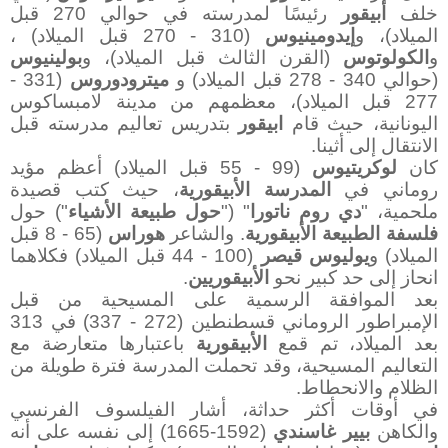
خلف
أبيقور
رئيسًا لمدرسته في حوالي 270 قبل
الميلاد)، و
إيدومينيوس
(310 - 270 قبل الميلاد) ،
و
الكولوتوس
(القرن الثالث قبل الميلاد)، و
بولينيوس
(حوالي 340 - 278 قبل الميلاد) و
ميترودوروس
(331 -
277 قبل الميلاد)، معظمهم من مدينة لامبساكوس
اليونانية، حيث قام
ابيقور
بتدريس تعاليم مدرسته قبل
الانتقال إلى أثينا.
كان
لوكريتيوس
(99 - 55 قبل الميلاد) أعظم مؤيد
روماني في
المدرسة الأبيقورية
، حيث كتب قصيدة
ملحمية، "
دي روم ناتورا
" ("
حول طبيعة الأشياء
") حول
فلسفة الطبيعة الأبيقورية
. والشاعر
هوراس
(65 ​​- 8 قبل
الميلاد) و
يوليوس قيصر
(100 - 44 قبل الميلاد) فكلاهما
انحاز إلى حد كبير نحو
الأبيقوريين
.
بعد الموافقة الرسمية على المسيحية من قبل
الإمبراطور الروماني قسطنطين (272 - 337) في 313
بعد الميلاد، تم قمع
الأبيقورية
باعتبارها متعارضة مع
التعاليم المسيحية، وقد تحملت المدرسة فترة طويلة من
الظلام والانحطاط.
في أوقات أكثر حداثة، أشار الفيلسوف الفرنسي
والكاهن
بيير غاسندي
(1592-1665) إلى نفسه على أنه