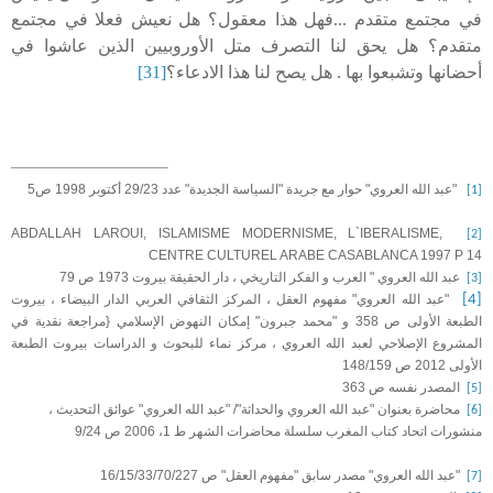
في مجتمع متقدم ...فهل هذا معقول؟ هل نعيش فعلا في مجتمع
متقدم؟ هل يحق لنا التصرف متل الأوروبيين الذين عاشوا في
أحضانها وتشبعوا بها . هل يصح لنا هذا الادعاء؟
[31]
"عبد الله العروي" حوار مع جريدة "السياسة الجديدة" عدد 29/23 أكتوبر 1998 ص5
[1]
ABDALLAH LAROUI, ISLAMISME MODERNISME, L`IBERALISME,
[2]
CENTRE CULTUREL ARABE CASABLANCA 1997 P 14
عبد الله العروي " العرب و الفكر التاريخي ، دار الحقيقة بيروت 1973 ص 79
[3]
[4]
"عبد الله العروي" مفهوم العقل ، المركز الثقافي العربي الدار البيضاء ، بيروت
الطبعة الأولى ص 358 و "محمد جبرون" إمكان النهوض الإسلامي {مراجعة نقدية في
المشروع الإصلاحي لعبد الله العروي ، مركز نماء للبحوث و الدراسات بيروت الطبعة
الأولى 2012 ص 148/159
المصدر نفسه ص 363
[5]
محاضرة بعنوان "عبد الله العروي والحداثة"/ "عبد الله العروي" عوائق التحديث ،
[6]
منشورات اتحاد كتاب المغرب سلسلة محاضرات الشهر ط 1، 2006 ص 9/24
"عبد الله العروي" مصدر سابق "مفهوم العقل" ص 16/15/33/70/227
[7]