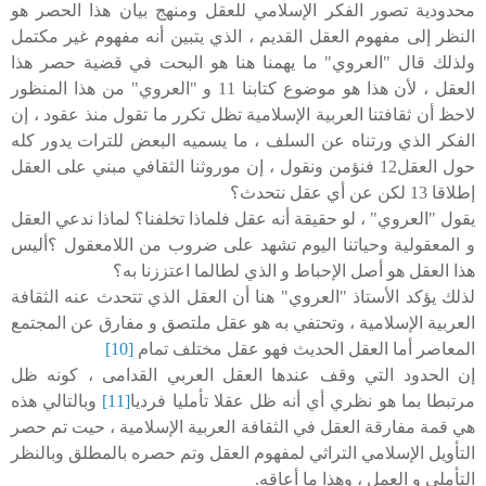
محدودية تصور الفكر الإسلامي للعقل ومنهج بيان هذا الحصر هو
النظر إلى مفهوم العقل القديم ، الذي يتبين أنه مفهوم غير مكتمل
ولذلك قال "العروي" ما يهمنا هنا هو البحت في قضية حصر هذا
العقل ، لأن هذا هو موضوع كتابنا 11 و "العروي" من هذا المنظور
لاحظ أن ثقافتنا العربية الإسلامية تظل تكرر ما تقول منذ عقود ، إن
الفكر الذي ورتناه عن السلف ، ما يسميه البعض للترات يدور كله
حول العقل12 فنؤمن ونقول ، إن موروثنا الثقافي مبني على العقل
إطلاقا 13 لكن عن أي عقل نتحدث؟
يقول "العروي" ، لو حقيقة أنه عقل فلماذا تخلفنا؟ لماذا ندعي العقل
و المعقولية وحياتنا اليوم تشهد على ضروب من اللامعقول ؟أليس
هذا العقل هو أصل الإحباط و الذي لطالما اعتززنا به؟
لذلك يؤكد الأستاذ "العروي" هنا أن العقل الذي تتحدث عنه الثقافة
العربية الإسلامية ، وتحتفي به هو عقل ملتصق و مفارق عن المجتمع
المعاصر أما العقل الحديث فهو عقل مختلف تمام
[10]
إن الحدود التي وقف عندها العقل العربي القدامى ، كونه ظل
مرتبطا بما هو نظري أي أنه ظل عقلا تأمليا فرديا
[11]
وبالتالي هذه
هي قمة مفارقة العقل في الثقافة العربية الإسلامية ، حيت تم حصر
التأويل الإسلامي التراثي لمفهوم العقل وتم حصره بالمطلق وبالنظر
التأملي و العمل ، وهذا ما أعاقه.