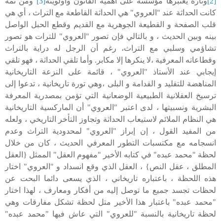
[2]
وتارة يعتبرها مؤسسة على أهمية القانون وأولويته
[3]
ومن تمة
كانت الحداثة عند "العروي" هي الحداثة القاطعة مع التراث ، أي هي
قلب الصفحة و القطيعة الجوهرية مع القديم وقطع الحبل الواصل
بينه وبين الحديث ، و بالتالي فإن تصور "العروي" للترات هو تصور
تشاؤمي وسلبي مع التراث، رغم أن الرجل له دراية بالتراث
وقطاعاته المعرفية ،لا ينكرها إلا مكابر. وأما تلقي الحداثة ، فهو تلقي
إيجابي عند الأستاذ "العروي" ، قائمة على النزعة التاريخانية
المناهضة للتقليد و القدامة و البلى ،وهي تورة تاريخانية ، تدعوا إلى
ترسيخ العقلانية الطبيعية الوضعانية التي تؤمن بمصدرية المعرفة
البشرية ونسبيتها ، لدى اعتبر "العروي" أن الماركسية التاريخانية
هي النظام الملائم لاستيعاب الحداثة وتجاوز التأخر التاريخي ، ولعله
من المفيد القول ، إن إبراز "العروي" لمحدودية التراث وعدم
انسجامه مع مكتسبات التطور المعرفي الحديث ، كان من خلال
لحظة "محمد عبده" في كتابه الأخير "مفهوم العقل" الممثل {العقل
المطلق ، عقل النص} ، العقل الذي وقع انسداد و "العروي" اختار
هذه اللحظة ، باعتباره تاريخاني ، الذي يسعى دائما البحت عن
لحظات تجسد جميع ما توصل إليه من أفكار ومعارف ، لهذا اختار
"محمد عبده" باعتبار هذا الأخير متل لحظة تشكل مفارقات وهي
لحظة تاريخانية بالنسبة "للعروي" التي عاش فيها "محمد عبده"