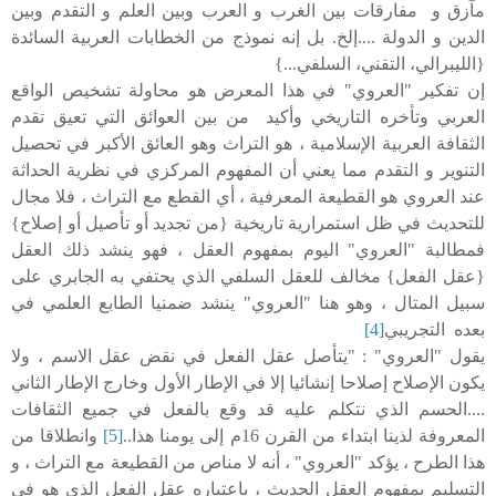
مآزق و مفارقات بين الغرب و العرب وبين العلم و التقدم وبين
الدين و الدولة ....إلخ. بل إنه نموذج من الخطابات العربية السائدة
{الليبرالي، التقني، السلفي...}
إن تفكير "العروي" في هذا المعرض هو محاولة تشخيص الواقع
العربي وتأخره التاريخي وأكيد من بين العوائق التي تعيق تقدم
الثقافة العربية الإسلامية ، هو التراث وهو العائق الأكبر في تحصيل
التنوير و التقدم مما يعني أن المفهوم المركزي في نظرية الحداثة
عند العروي هو القطيعة المعرفية ، أي القطع مع التراث ، فلا مجال
للتحديث في ظل استمرارية تاريخية {من تجديد أو تأصيل أو إصلاح}
فمطالبة "العروي" اليوم بمفهوم العقل ، فهو ينشد ذلك العقل
{عقل الفعل} مخالف للعقل السلفي الذي يحتفي به الجابري على
سبيل المتال ، وهو هنا "العروي" ينشد ضمنيا الطابع العلمي في
بعده التجريبي
[4]
يقول "العروي" : "يتأصل عقل الفعل في نقض عقل الاسم ، ولا
يكون الإصلاح إصلاحا إنشائيا إلا في الإطار الأول وخارج الإطار الثاني
....الحسم الذي نتكلم عليه قد وقع بالفعل في جميع الثقافات
المعروفة لذينا ابتداء من القرن 16م إلى يومنا هذا..
[5]
وانطلاقا من
هذا الطرح ، يؤكد "العروي" ، أنه لا مناص من القطيعة مع التراث ، و
التسليم بمفهوم العقل الحديث ، باعتباره عقل الفعل الذي هو في