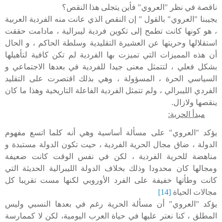
ناقصة في نظر "العروي" فأين يتجلى هذا النقص؟
يجيبنا "العروي" بالقول " إن النقص الذي عانت منه الفردية العربية
، هو كونها كانت تطمح إلى تكوين فردية ليبرالية ، مادامت حققت
استقلالها وحريتها عن العشيرة التقليدية وسلطة الحاكم ، و الحال
أن هذه المميزات التي تميزت بها الفردية لم تكن كافية لتأهيلها
بشكل فعلي ، لتتمثل معنى جيدا للفردية في بعدها الاجتماعي و
السياسي الحرة ، المسؤولة ، وهي بذلك اقتصرت على التقليد
الفردي الليبرالي ، ولم تتمثل الفردية الفاعلة التاريخية وهذا ما كان
ينقصها ولازال.
مبدأ الحرية:
يؤكد "العروي" على مسألة أساسية وهي أنه كلما اتسع مفهوم
الدولة ، ضاق مجال الحرية الفردية ، حيت تكون الدولة مستبدة و
مناهضة للحرية الفردية ، لكن في نفس الوقت كانت ضعيفة
ومجالها كان محدودا وذلك بخلاف الدولة الليبرالية الحديثة التي
كانت وطأتها خفيفة على الفرد الأوروبي لكنها مست تقريبا كل
مجالات الحياة
[14]
يؤكد "العروي" أن مسألة الحرية رغم في بعدها النسبي وليس
المطلق ، كنا نعتر عليها في حياة العرب اليومية، لكن لا كممارسة