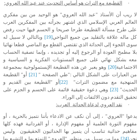
·
القطيعة مع التراث هو أساس التحديث عند عبد الله العروي:
لا ريب أن الأستاذ "عبد الله العروي" هو الوحيد من بين مفكري
العالم العربي الإسلامي الذي اشتهر بجرأته بين المفكرين العرب
على طرح مسألة القطيعة طرحا صريحا و الحسم فيها حيت رفض
كل ماله علاقة بالتقليد من جميع النواحي
[19]
وبالتالي لا سبيل له
سوى اللجوء إلى الحداثة الذي تقتضي القطع مع الماضي قطعا نهائيا
بلا مطمح العودة أو الرجوع إليه أو تجديده ، وإنما تصفية الحساب
معه بشكل نهائي على جميع المستويات الفكرية و السياسية و
الاجتماعية
[20]
وهو يعبر عن هذه القطيعة الإبستمولوجية بمجموعة
من العبارات على الشكل التالي :"طي الصفحة "
[21]
أو" القطيعة
المنهجية مع مضمون التراث"
[22]
أو "القطيعة بين القديم و
الحديث"
[23]
وهي دعوة حقيقية قائمة على الحسم و الجزم على
تحقيق التقدم دون الالتفات إلى الوراء.
·
نقد العروي لدعاة الحداثة العرب:
يدعوا "العروي" ، إلى أن نكف عن الادعاء بأننا نتميز بالحرية ، أو
مفهوم التورة العلمية أو مفهوم الإدارة ، أو الفردانية فهذه كلها
مفاهيم حداثية تناسب أن يتميز بها الحداثيون الحقيقيون وليس
نحن
[24]
وما من سبيل من منظور "العروي" التمتع بها و التشبع بها