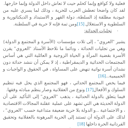
فعلية ولا كواقع وإنما كحلم حيت لا تعاش داخل الدولة وإنما خارجها.
لقد كان واضحا تعطش العرب للحرية ، وذلك لما يسري عليه من
عبودية مطلقة إذ السلطة، دولة القهر و الاستبداد و الديكتاتورية و
السلطوية و الاستغلال
[15]
ومن تمة فإنه لا حرية في السلطنة.
·
تجليات الحداثة:
يشير "العروي" ، إلى تلات مؤسسات {الأسرة و المجتمع و الدولة}
وهي من تجليات الحداثة ، ودائما ما نلاحظ الأستاذ "العروي" يقرن
الأسرة بقضية المرأة و الحياة الزوجية و العائلية التي هي أساس
المجتمعات الحداثية و الديمقراطية ، إذ لا يمكن أن ننشد حداثة دون
نشدان أسرة نواتية تنهض على المساواة ، في الحقوق و الواجبات و
الحميمية...
[16]
فيما يخص المجتمع الحداثي ، فهو المجتمع الذي يحل فيه تنظيم
السلوك و الأفعال
[17]
ونوع من العقلانية وصار ينظم مبادئه وفقها.
فيما يتعلق بالدولة الحداثية ، يذهب "العروي" إلى التأكيد على أن
الدولة الحديثة هي التي تشهد على عملية عقلنة المجالات الاقتصادية
، و الاجتماعية ...و الدولة بلا حرية ضعيفة متداعية حسب "العروي" ،
لذلك على الدولة أن تستند إلى الحرية المرهونة بالعقلانية وتحقيق
الفردانية الحرة داخلها
[18]