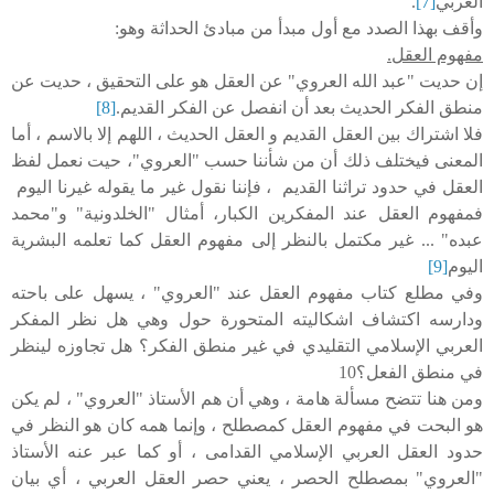
العربي
[7]
.
وأقف بهذا الصدد مع أول مبدأ من مبادئ الحداثة وهو:
مفهوم العقل.
إن حديت "عبد الله العروي" عن العقل هو على التحقيق ، حديت عن
منطق الفكر الحديث بعد أن انفصل عن الفكر القديم.
[8]
فلا اشتراك بين العقل القديم و العقل الحديث ، اللهم إلا بالاسم ، أما
المعنى فيختلف ذلك أن من شأننا حسب "العروي"، حيت نعمل لفظ
العقل في حدود تراثنا القديم ، فإننا نقول غير ما يقوله غيرنا اليوم
فمفهوم العقل عند المفكرين الكبار، أمثال "الخلدونية" و"محمد
عبده" ... غير مكتمل بالنظر إلى مفهوم العقل كما تعلمه البشرية
اليوم
[9]
وفي مطلع كتاب مفهوم العقل عند "العروي" ، يسهل على باحته
ودارسه اكتشاف اشكاليته المتحورة حول وهي هل نظر المفكر
العربي الإسلامي التقليدي في غير منطق الفكر؟ هل تجاوزه لينظر
في منطق الفعل؟10
ومن هنا تتضح مسألة هامة ، وهي أن هم الأستاذ "العروي" ، لم يكن
هو البحت في مفهوم العقل كمصطلح ، وإنما همه كان هو النظر في
حدود العقل العربي الإسلامي القدامى ، أو كما عبر عنه الأستاذ
"العروي" بمصطلح الحصر ، يعني حصر العقل العربي ، أي بيان