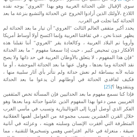
سوى الإقبال على الحداثة الغربية وهو بهذا "العروي" يوجه نقده
اللاذع ،لأولئك الذين أرادوا الخروج عن الحداثة والتشبع بنزعة ما بعد
الحداثة كما تجلت في الغرب.
يحدد أكبر متقفى العالم الثالث "العروي" أن تيار ما بعد الحداثة لم
يظهر عندنا نحن ، في ثقافتنا العربية وإنما اكتسح أولا أوساط أمريكا
وأروبا تم البلاد العربية ، وكالعادة يقر "العروي" أننا تقبلنا هذه
الأفكار دون تمحيص كبير ، حيت إذا سمعنا مفهوم " ما بعد الحداثة
"فإن هذا المفهوم ، لا يتعلق بالأوطان العربية في حد ذاتها ولا يصح
نقد الحداثة وما بعدها ، وقول عنها ما بعد الحداثة الموحشة ، أو ما
شابه لأنه ببساطة لم نعش حداثة ولم نتأثر بأي آثار سلبية منها ،
فكيف لفاقدي الحداثة في أوطانهم أن يدعوا ما بعد الحداثة
وينتقدوها ؟
[25]
فإذا كنا نسمع مفهوم ما بعد الحداثيين فإن المسألة تخص المثقفين
الغربيين ممن دعوا بهذا المفهوم الذين عاشوا حداثة وما بعدها وهو
الفكر الذي أوصل أوربا إلى التوتاليتارية وتسبب في مآسي الغرب
خلال القرن العشرين بسبب مجموعة من العوامل أهمها العقلانية
المتطرفة التي أفقرت الإنسان وسلبته هويته ، وعزلته في أنانية
ضيقة ، منعزلة في عالم افتراضي وهمي وتسخيرها للتقنية ، مما