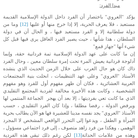
مبدا الفرد:
يؤكد "العروي" باختصار أن الفرد داخل الدولة الإسلامية القديمة
مستعبد ، فلا يعرف الحرية، إلا إذا خرج منها أو عليها
[12]
وما من
دولة سلطانية إلا و الفرد مستعبد فيها ، و الحال أن في دولة
السلطان ، هذا شأنها ، حيت يصير الفرد العاقل يرى فيها قبل كل
شيء أنها "جهاز قمع"
إن ما كانت على عهد الدولة الإسلامية تمة فردانية حقة، وإنما
أدلوجة فردانية يعيش المرء تحت إمرة سلطان معين ، وحال الفرد
ذاك كان هو حال العرب على خلال الزمن الحديث الذي ينشده
الأستاذ "العروي" وعلى عهد التنظيمات ، انحلت بنية المجتمعات
العربية العشائرية ، فكان أن ظهر مفهوم أول للفرد وهو مفهوم
الشخصية ، وكانت هذه الأخيرة مخالفة لفردية المجتمع التقليدي
الذي ما كانت تعي بفرديتها ، إلا بعد أن يهجر الجماعة المنتمي لها
ويرفض الدولة ، رفضا مطلقا ، وإذا كان الفرد التقليدي ، حسب
الأستاذ "العروي" يجد نفسه مدينا للعشيرة فها هو الآن يطالب بحرية
المرأة و الطفل ، ويدعوا إلى التحرر الواقعي المشخص لا المجرد
الوهمي ، وهكذا من فرد زاهد متصوف ، إلى فرد اجتماعي مسؤول ،
وهذه من علامات الحداثة
[13]
لكن رغم ذلك تبقى هذه الفردية