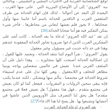
أوقع الشخصانية الفردية في الاغتراب السلبي و التشييئي ، وبالتالي
نبه "العروي" إلى أن الأوضاع المزرية التي عانى منها الغرب ،
البعيدة كل البعد عن أحوالنا ، لذلك فإن اتهام الحداثة من طرف
المثقفين العرب و الناقدين للحداثة باسم أننا عانينا منها وأول
ضحاياها ، لا يجوز فلم نعشها لنعاني من مخاطرها ، فآخر شيء
يمكن التفكير فيه هو أننا ضحايا الحداثة.
[26]
إن نقد "عبد الله العروي" لدعاة ما بعد الحداثة ، كانت أشد على
المفكرين العرب الذين ادعوا ضرورة تجاوز الحداثة المفقودة عندهم
وهذا في حد ذاته حديت غير مسؤول وغير معقول.
يقول "العروي" ، نقرأ اليوم كتبا تنتقد الحداثة ، ونعتمد عليها للقول ،
إن اشكالية الحداثة أصبحت كلها متجاوزة .... وهذا دليل على أن
المثقف العربي عندنا يعيش في عالمين منفصلين يواجه يوميا
مظاهر للتخلف و اللامعقول ، وهي كلها تدل على عدم استيفاء
شروط الحداثة في مجتمعنا ، يتألم منها ويتشكى ، لكنه عندما يكتب
فإنه يبقى سجين الروايات و المقروآت ، فيفعل كما لو كان يعيش
في مجتمع متقدم ...فهل هذا معقول؟ هل نعيش فعلا في مجتمع
متقدم؟ هل يحق لنا التصرف متل الأوروبيين الذين عاشوا في
أحضانها وتشبعوا بها . هل يصح لنا هذا الادعاء؟
[27]
·
نقد العروي لدعاة الحداثة العرب: