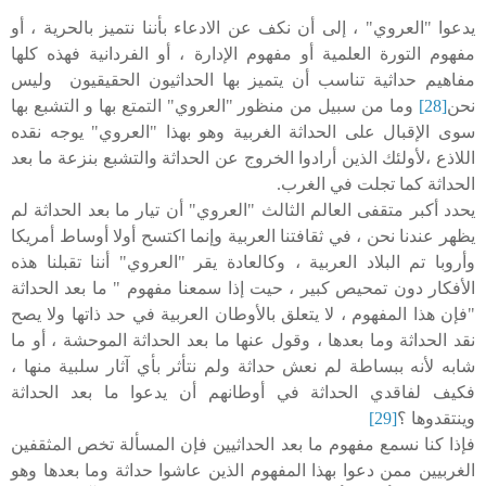
يدعوا "العروي" ، إلى أن نكف عن الادعاء بأننا نتميز بالحرية ، أو
مفهوم التورة العلمية أو مفهوم الإدارة ، أو الفردانية فهذه كلها
مفاهيم حداثية تناسب أن يتميز بها الحداثيون الحقيقيون وليس
نحن
[28]
وما من سبيل من منظور "العروي" التمتع بها و التشبع بها
سوى الإقبال على الحداثة الغربية وهو بهذا "العروي" يوجه نقده
اللاذع ،لأولئك الذين أرادوا الخروج عن الحداثة والتشبع بنزعة ما بعد
الحداثة كما تجلت في الغرب.
يحدد أكبر متقفى العالم الثالث "العروي" أن تيار ما بعد الحداثة لم
يظهر عندنا نحن ، في ثقافتنا العربية وإنما اكتسح أولا أوساط أمريكا
وأروبا تم البلاد العربية ، وكالعادة يقر "العروي" أننا تقبلنا هذه
الأفكار دون تمحيص كبير ، حيت إذا سمعنا مفهوم " ما بعد الحداثة
"فإن هذا المفهوم ، لا يتعلق بالأوطان العربية في حد ذاتها ولا يصح
نقد الحداثة وما بعدها ، وقول عنها ما بعد الحداثة الموحشة ، أو ما
شابه لأنه ببساطة لم نعش حداثة ولم نتأثر بأي آثار سلبية منها ،
فكيف لفاقدي الحداثة في أوطانهم أن يدعوا ما بعد الحداثة
وينتقدوها ؟
[29]
فإذا كنا نسمع مفهوم ما بعد الحداثيين فإن المسألة تخص المثقفين
الغربيين ممن دعوا بهذا المفهوم الذين عاشوا حداثة وما بعدها وهو