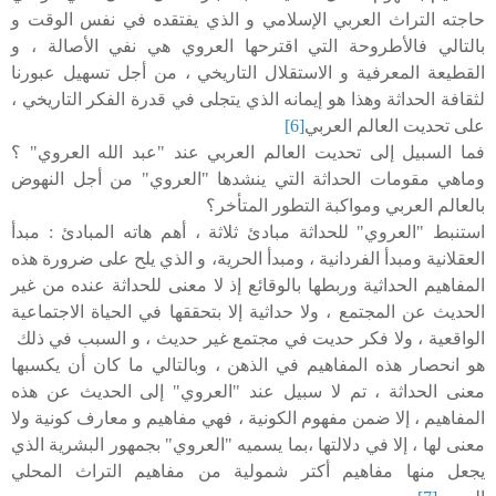
حاجته التراث العربي الإسلامي و الذي يفتقده في نفس الوقت و
بالتالي فالأطروحة التي اقترحها العروي هي نفي الأصالة ، و
القطيعة المعرفية و الاستقلال التاريخي ، من أجل تسهيل عبورنا
لثقافة الحداثة وهذا هو إيمانه الذي يتجلى في قدرة الفكر التاريخي ،
على تحديت العالم العربي
[6]
فما السبيل إلى تحديت العالم العربي عند "عبد الله العروي" ؟
وماهي مقومات الحداثة التي ينشدها "العروي" من أجل النهوض
بالعالم العربي ومواكبة التطور المتأخر؟
استنبط "العروي" للحداثة مبادئ ثلاثة ، أهم هاته المبادئ : مبدأ
العقلانية ومبدأ الفردانية ، ومبدأ الحرية، و الذي يلح على ضرورة هذه
المفاهيم الحداثية وربطها بالوقائع إذ لا معنى للحداثة عنده من غير
الحديث عن المجتمع ، ولا حداثية إلا بتحققها في الحياة الاجتماعية
الواقعية ، ولا فكر حديت في مجتمع غير حديث ، و السبب في ذلك
هو انحصار هذه المفاهيم في الذهن ، وبالتالي ما كان أن يكسبها
معنى الحداثة ، تم لا سبيل عند "العروي" إلى الحديث عن هذه
المفاهيم ، إلا ضمن مفهوم الكونية ، فهي مفاهيم و معارف كونية ولا
معنى لها ، إلا في دلالتها ،بما يسميه "العروي" بجمهور البشرية الذي
يجعل منها مفاهيم أكتر شمولية من مفاهيم التراث المحلي