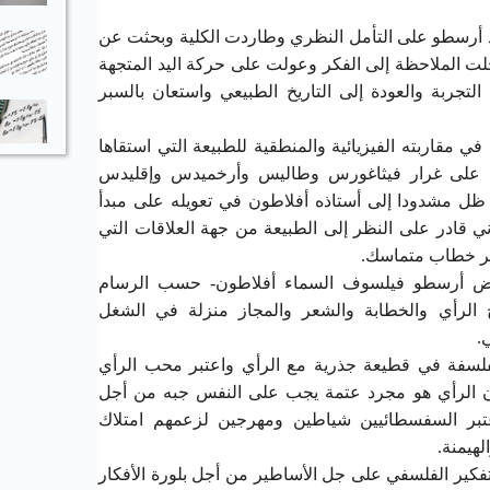
د أرسطو على التأمل النظري وطاردت الكلية وبحثت عن
لت الملاحظة إلى الفكر وعولت على حركة اليد المتجهة
لتجربة والعودة إلى التاريخ الطبيعي واستعان بالسبر
 مقاربته الفيزيائية والمنطقية للطبيعة التي استقاها
وه على غرار فيثاغورس وطاليس وأرخميدس وإقليدس
 مشدودا إلى أستاذه أفلاطون في تعويله على مبدأ
ي قادر على النظر إلى الطبيعة من جهة العلاقات التي
 عبر خطاب متماسك.
رض أرسطو فيلسوف السماء أفلاطون- حسب الرسام
 الرأي والخطابة والشعر والمجاز منزلة في الشغل
.
لسفة في قطيعة جذرية مع الرأي واعتبر محب الرأي
ن الرأي هو مجرد عتمة يجب على النفس جبه من أجل
عتبر السفسطائيين شياطين ومهرجين لزعمهم امتلاك
لهيمنة.
لتفكير الفلسفي على جل الأساطير من أجل بلورة الأفكار