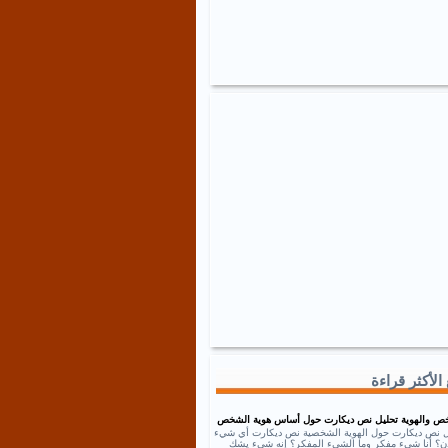
الأكثر قراءة
ص والهوية تحليل نص ديكارت حول أساس هوية الشخص
ل نص ديكارت حول الهوية الشخصية نص ديكارت أي شيء
إذن؟ أنا شيء مفكر وما الشيء المفكر؟ إنه شيء يشك