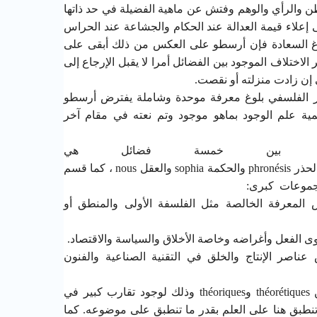
ظن والرأي والوهم وفتش عن ماهية الفضيلة في حد ذاتها
 إعلاء قيمة العدالة عند الحكام والجشاعة عند الحراس
لوغ السعادة فإن أرسطو على العكس من ذلك أبقى على
لاختلاف الموجود بين الفضائل أمرا لا يقبل الإرجاع إلى
إن زادت منزلته أو نقصت.
فكر الفلسفي بلوغ معرفة موحدة وشاملة يفترض أرسطو
ة علم الوجود بماهو موجود وتم نعته في مقام آخر
و بين خمسة فضائل هي
لحذر
phronésis
والحكمة
sophia
والعقل
nous
، كما قسم
مجموعات
كبرى:
المعرفة الخالصة مثل الفلسفة الأولى والمنطق أو
ى الفعل وأغراضه وخاصة الأخلاق والسياسة والاقتصاد.
عناصر الإنتاج والخلق في التقنية الصناعية والفنون
ن
théorétiques
و
théoriques
وذلك لوجود تقارب كبير في
 تنطبق هنا على العلم بقدر ما تنطبق على موضوعه. كما