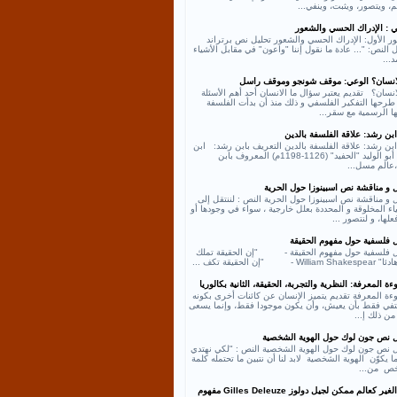
، ويتصور، ويثبت، وينفي...
ي : الإدراك الحسي والشعور
ر الأول: الإدراك الحسي والشعور تحليل نص برتراند
النص: "... عادة ما نقول إننا "واعون" في مقابل الأشياء
د...
لانسان؟ الوعي: موقف شونجو وموقف راسل
انسان؟ تقديم يعتبر سؤال ما الانسان أحد أهم الأسئلة
طرحها التفكير الفلسفي و ذلك منذ أن بدأت الفلسفة
ها الرسمية مع سقر...
بن رشد: علاقة الفلسفة بالدين
بن رشد: علاقة الفلسفة بالدين التعريف بابن رشد: ابن
رشد أبو الوليد "الحفيد" (1126-1198م) المعروف بابن
عالم مسل...
ل و مناقشة نص اسبينوزا حول الحرية
 و مناقشة نص اسبينوزا حول الحرية النص : لننتقل إلى
اء المخلوقة و المحددة بعلل خارجية ، سواء في وجودها أو
لها، و لنتصور ...
ل فلسفية حول مفهوم الحقيقة
ل فلسفية حول مفهوم الحقيقة - "إن الحقيقة تملك
William - "إن الحقيقة تكف ...
ة المعرفة: النظرية والتجربة، الحقيقة، الثانية بكالوريا
ءة المعرفة تقديم يتميز الإنسان عن كائنات أخرى بكونه
كتفي فقط بأن يعيش، وأن يكون موجودا فقط، وإنما يسعى
من ذلك إ...
ل نص جون لوك حول الهوية الشخصية
ل نص جون لوك حول الهوية الشخصية النص : "لكي نهتدي
ا يكوّن الهوية الشخصية لابد لنا أن نتبين ما تحتمله كلمة
ص من...
نص الغير كعالم ممكن لجيل دولوز Gilles Deleuze مفهوم