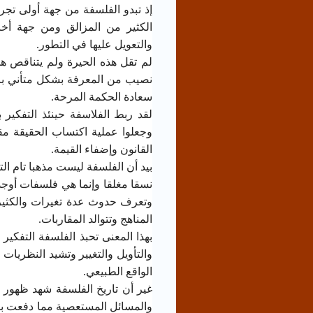
إذ تبدو الفلسفة من جهة أولى تجر
الكثير من المزالق ومن جهة أخ
والتعويل عليها في التطور.
لم تقل هذه الحيرة ولم يتناقص هذا
نصيب من المعرفة بشكل متأني بال
سعادة الحكمة المرحة.
لقد ربط الفلاسفة حينئذ التفكير ب
وجعلوا عملية اكتساب الحقيقة مقترن
القانون وإضفاء القيمة.
بيد أن الفلسفة ليست مذهبا تام ال
نسقا مغلقا وإنما هي فلسفات أوجده
وتعرف حدوث عدة تغيرات والكثير 
المناهج وتتوالد المقاربات.
بهذا المعنى تحبذ الفلسفة التفكير
والتأويل والتغيير وتشيد النظريات
الواقع الطبيعي.
غير أن تاريخ الفلسفة شهد ظهور 
والمسائل المستعصية مما دفعت بالعق