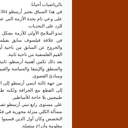
بالرياضيات أحيانا.
على وعي تام بحدة الأزمة التي عصف
للرد على التحديات.
تبدو الملامح الأولى للأزمة بشكل 
في علاقة فيلسوف سابق بفيلسوف
والخروج عن السابق من ناحية أولى
القيم الفلسفية من ناحية ثانية.
بعد ذلك تكمن أهمية أرسطو، ثاني
والمنطق والإيتيقا والسياسة والفي
ومبادئ القصوى.
من جهة ثالثة انتمي أرسطو إلى ال
إلى القطع مع الخرافة ولكنه ظل يُ
طبيعيين بلا حاجة للأساطير.
على مستوى رابع تبني أرسطو تصور
مسألة الكلي منزلة محورية في فكر
التخصص وكان أول الذين قسموا ال
معلومة وأدراج متصلة.