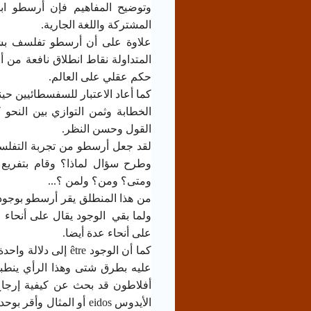
وتوضيح المفاهيم فإن أرسطو ابت
المشتركة واللغة الجارية.
علاوة على أن أرسطو تفلسف بشكل
المتداولة نقاط انطلاق نافعة من أ
حكم عقلي على العالم.
كما أعاد الاعتبار للسفسطائيين حي
الخطابة وثمن التوازي بين النحو
القول وحسن النظر.
لقد جعل أرسطو من تجربة التفلسف
وطرح سؤال لماذا؟ وقام بتفريع 
ومتى؟ ومن؟ ولمن ؟...
من هذا المنطلق يقر أرسطو بوجود ت
ولما بقي الوجود يقال على أنحاء 
على أنحاء عدة أيضا.
كما أن الوجود
être
إلى دلالة واحدة 
عليه بطرق شتى وهذا الرأي ينطب
أفلاطون قد بحث عن كيفية إرجاع 
الأيدوس
eidos
أو المثال وأقر بوح