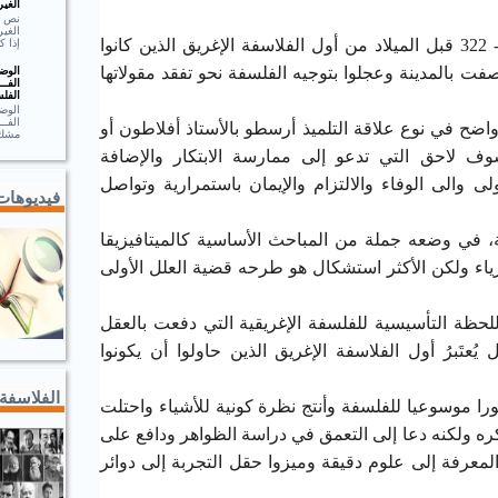
الغير
الغير
في هذا السياق يعتبر أرسطو 384- 322 قبل الميلاد من أول الفلاسفة الإغريق الذين كانوا
إذا ك
ت بالمدينة وعجلوا بتوجيه الفلسفة نحو تفقد مقولاتها
الوضـ
الفــ
الفلس
الوضـ
الف
واضح في نوع علاقة التلميذ أرسطو بالأستاذ أفلاطون أو
مشك.
 لاحق التي تدعو إلى ممارسة الابتكار والإضافة
 والى الوفاء والالتزام والإيمان باستمرارية وتواصل
فيديوهات
ة، في وضعه جملة من المباحث الأساسية كالميتافيزيقا
زياء ولكن الأكثر استشكال هو طرحه قضية العلل الأولى
لحظة التأسيسية للفلسفة الإغريقية التي دفعت بالعقل
عتَبرُ أول الفلاسفة الإغريق الذين حاولوا أن يكونوا
الفلاسفة
ا موسوعيا للفلسفة وأنتج نظرة كونية للأشياء واحتلت
ه ولكنه دعا إلى التعمق في دراسة الظواهر ودافع على
معرفة إلى علوم دقيقة وميزوا حقل التجربة إلى دوائر