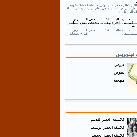
نص الغير كعالم ممكن لجيل دولوز Gilles Deleuze مفهوم
 هل الغير هو بالضرورة، في مقام ثان يالنسبة إلى أنا ما؟
ان الغير تاليا، ف...
ــــــعـــــية –المــــــشكلــــــــــة في الـــــــدرس
ـــــلســـفي - إقتراح وضعيات- مشكلات لبعض المفاهيم
ية-
ــــــعـــــية –المــــــشكلــــــــــة في الـــــــدرس
ـــــــلســـفي - إقتراح وضعيات-
..
 فيلوبريس
دروس
نصوص
منهجية
فلاسـفة العصر القديـم
فلاسفة العصر الوسيط
فلاسفة العصر الحديث