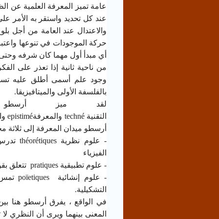
عامة تميز المعرفة العلمية عن ال
عند كل تحديد واستقر به الأمر على
والاعتدال عند العامة من أجل ب
حركة الموجودات في تنوعها واعتبر ا
أي مبدأ أول مهما كان شرفه وحتى 
من ناحية ثانية إذا تعذر على ال
وجود علم أسمى أطلق عليه تسمي
بالفلسفة الأولى والميتافيزيقا.
لقد ميز أرسط
التقنية
techné
والمعرفة
epistimé
وا
أرسطو ميدان المعرفة إلى ثلاثة 
- علوم نظرية
théorétiques
تدرس 
الفيزياء
- علوم تطبيقية
pratiques
تتعلق بقو
- علوم إنشائية
poïetiques
تمس 
التشكيلية.
في الواقع ، يفرق أرسطو هنا بي
المعنى بينهما ويرى أن النظري لا