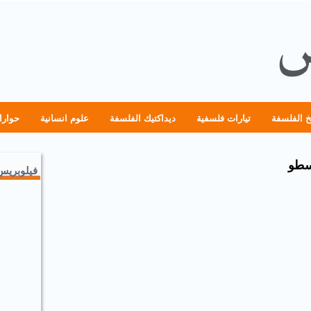
خ الفلسفة
تيارات فلسفية
ديداكتيك الفلسفة
علوم انسانية
حوارا
سطو
فيلوبريس