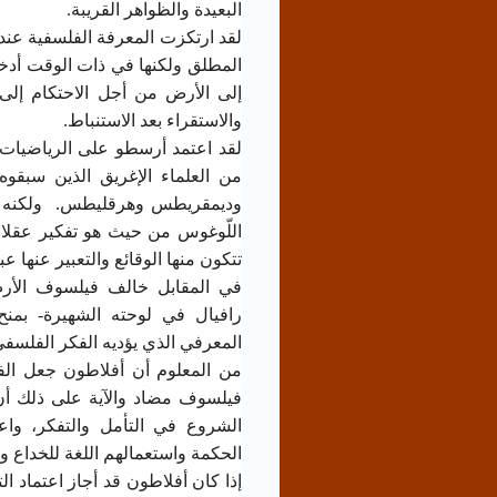
البعيدة والظواهر القريبة.
لقد ارتكزت المعرفة الفلسفية عن
المطلق ولكنها في ذات الوقت أدخ
إلى الأرض من أجل الاحتكام إلى ا
والاستقراء بعد الاستنباط.
لقد اعتمد أرسطو على الرياضيات في
من العلماء الإغريق الذين سبق
وديمقريطس وهرقليطس. ولكنه ظل
اللّوغوس من حيث هو تفكير عقلان
تتكون منها الوقائع والتعبير عنها
في المقابل خالف فيلسوف الأ
رافيال في لوحته الشهيرة- بمنح
المعرفي الذي يؤديه الفكر الفلسفي
من المعلوم أن أفلاطون جعل الف
فيلسوف مضاد والآية على ذلك أ
الشروع في التأمل والتفكر، وا
الحكمة واستعمالهم اللغة للخداع وا
إذا كان أفلاطون قد أجاز اعتماد ا