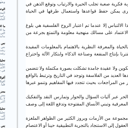
ويفهم
بة فكرية صعبة تجلب الحيرة والارتياب وتوقع الذهن في
الوع
رى يمكن حفظ قواعدها واستعمال طرقها في الحياة
المحو
راسل 
الجام
 الالتباس إلا عندما تم اعتبار الروح الفلسفية هي بلوغ
ما ا
ما ال
اعتماد على مسالك منهجية معلومة والتمتع بجرعة من
التي 
بدايت
نص ا
الحياة والمعرفة النظرية بالاهتمام بالمعلومات المفيدة
نص ا
ا بإنتاج المنفعة وصناعة الذكاء وابتكار الآلة واختراع
رشد،
تحلي
تحليل
الأشي
تكوين ولا عقيدة جامدة تشكلت بصورة مكتملة ولا تتضمن
في فع
ا العديد من الفلاسفة وتوجد في التاريخ وترتبط بالواقع
أقوا
أقوا
من المراجعات بحيث تتجدد فيها المفاهيم وتنمو عبرها
قلبا هادئا"  Shakespear
مجزوء
مجزو
 الحر عبر آليات السؤال والحوار وتمارس النقد والتفكيك
لا ي
أكثر 
 المعرفية وتبني الأنساق المفتوحة وتدفع اللغة إلى وصف
تحلي
تحلي
إلى م
مجموعة من الأزمات وبروز الكثير من الظواهر الملغزة
الشخ
ول إلى الاستنجاد بالتجربة التطبيقية حينا أو الاعتصام