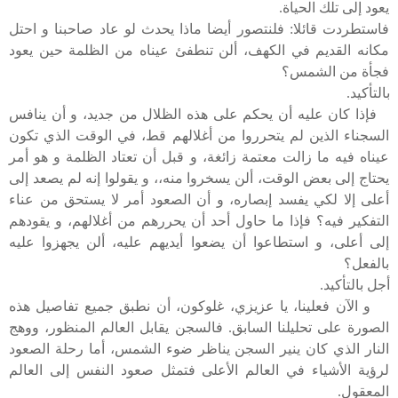
يعود إلى تلك الحياة.
فاستطردت قائلا: فلنتصور أيضا ماذا يحدث لو عاد صاحبنا و احتل
مكانه القديم في الكهف، ألن تنطفئ عيناه من الظلمة حين يعود
فجأة من الشمس؟
بالتأكيد.
فإذا كان عليه أن يحكم على هذه الظلال من جديد، و أن ينافس
السجناء الذين لم يتحرروا من أغلالهم قط، في الوقت الذي تكون
عيناه فيه ما زالت معتمة زائغة، و قبل أن تعتاد الظلمة و هو أمر
يحتاج إلى بعض الوقت، ألن يسخروا منه،، و يقولوا إنه لم يصعد إلى
أعلى إلا لكي يفسد إبصاره، و أن الصعود أمر لا يستحق من عناء
التفكير فيه؟ فإذا ما حاول أحد أن يحررهم من أغلالهم، و يقودهم
إلى أعلى، و استطاعوا أن يضعوا أيديهم عليه، ألن يجهزوا عليه
بالفعل؟
أجل بالتأكيد.
و الآن فعلينا، يا عزيزي، غلوكون، أن نطبق جميع تفاصيل هذه
الصورة على تحليلنا السابق. فالسجن يقابل العالم المنظور، ووهج
النار الذي كان ينير السجن يناظر ضوء الشمس، أما رحلة الصعود
لرؤية الأشياء في العالم الأعلى فتمثل صعود النفس إلى العالم
المعقول.