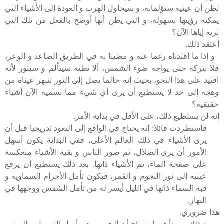
تظن أن عينيه ستؤلمانه، و سيحاول الهرب و العودة إلى الأشياء التي
يمكنه رؤيتها بسهولة، و التي يظن أنها أوضح بالفعل من تلك التي
نريه إياها الآن؟
أعتقد ذلك.
و إذا ما اقتدناه رغما عنه و مضينا به في الطريق الصاعد و الوعر،
فلا نتركه حتى يواجه ضوء الشمس، ألا تظنه سيتألم و سيثور لأنه
اقتيد على هذا النحو، بحيث إنه حالما يصل إلى النور تنبهر عيناه من
وهجه إلى حد لا يستطيع أن يرى أي شيء مما نسميه الآن أشياء
حقيقية؟
إنه لن يستطيع ذلك، على الأقل في بداية الأمر.
فاستطردت قائلا: إنه يحتاج في الواقع إلى التعود تدريجيا قبل أن
يرى الأشياء في ذلك العالم الأعلى، ففي البداية يكون أسهل
الأمور أن يرى الضلال، ثم صور الناس و بقية الأشياء منعكسة
على صفحة الماء، ثم الأشياء ذاتها. بعد ذلك يستطيع أن يرفع
عينيه إلى نور النجوم و القمر، فيكون تأمل الأجرام السماوية و
قبة السماء ذاتها في الليل أيسر له من تأمل الشمس ووجهها في
النهار.
هذا ضروري.