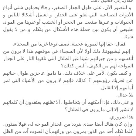
فقال: إني لأتخيل ذلك.
و لنتصور الآن، على طول الجدار الصغير، رجالا يحملون شتى أنواع
الأدوات الصناعية التي تعلو على الجدار، و تشمل أشكالا للناس و
الحيوانات و غيرها صنعت من الحجر أو الخشب أو غيرها من المواد.
طبيعي أن يكون بين حملة هذه الأشكال من يتكلم و من لا يقول
شيئا.
فقال: حقا إنها لصورة عجيبة، تصف نوعا غريبا من السجناء.
إنهم ليشبهوننا. ذلك أولا لأن السجناء في موقعهم هذا لا يرون من
أنفسهم و من جيرانهم شيئا غير الظلال التي تلقيها النار على الجدار
المواجه لهم من الكهف، أليس كذلك؟
و كيف يكون الأمر على خلاف ذلك، ما داموا عاجزين طوال حياتهم
عن تحريك رؤوسهم ؟ كذلك فإنهم لا يرون من الأشياء التي تمر
أمامهم إلا القليل.
بلا جدال.
و على ذلك، فإذا أمكنهم أن يتخاطبوا ، ألا تظنهم يعتقدون أن كلماتهم
لا تشير إلا إلى ما يرون في الظلال؟
هذا ضروري.
و إن كان هناك أيضا صدى يتردد من الجدار المواجه له، فهلا يظنون،
كلما تكلم أحد من الذين يمرون من ورائهم،أن الصوت آت من الظل