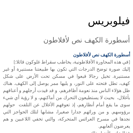
فيلوبريس
أسطورة الكهف نص لأفلاطون
أسطورة الكهف نص لأفلاطون
[في هذه المحاورة الأفلاطونية، يخاطب سقراط غلوكون قائلا:]
إليك صورة توضح الدرجات التي تكون بها طبيعتنا مستنيرة أو غير
مستنيرة. تخيل رجالا قبعوا في مسكن تحت الأرض على شكل
كهف، تطل فتحته على النور، و يليها ممر يوصل إلى الكهف. هناك
ظل هؤلاء الناس منذ نعومة أظافرهم، و قد قيدت أرجلهم و أعناقهم
بأغلال، بحيث لا يستطيعون التحرك من أماكنهم، و لا رؤية أي شيء
سوى ما يقع أمام أنظارهم، إذ تعوقهم الأغلال عن التلفت حولهم
برؤوسهم. و من ورائهم جدارا صغيرا، مشابها لتلك الحواجز التي
نجدها في مسرح العرائس المتحركة، والتي تخفي اللاعبين و هم
يعرضون ألعابهم.