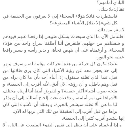
البادي أمامهم؟
فقال: بلا شك.
فاستطردت قائلا: هؤلاء السجناء إذن لا يعرفون من الحقيقة في
كل شيء إلا ظلال الأشياء المصنوعة؟
لا مفر من ذلك.
فلنتأمل الآن ما الذي سيحدث بشكل طبيعي إذا رفعنا عنهم قيودهم
و شفيناهم من جهلهم. فلنفرض أننا أطلقنا سراح واحد من هؤلاء
السجناء، و أرغمناه على أن ينهض فجأة، و يدير رأسه و يسير رافعا
عينيه نحو النور.
عندئذ تكون كل حركة من هذه الحركات مؤلمة له، و سوف ينبهر
إلى حد يعجز معه عن رؤية الأشياء التي كان يرى ظلالها من
قبل. فما الذي تظنه سيقول، إذا أنبأه أحد بأن ما كان يراه من
قبل وهم باطل، و أن رؤيته الآن أدق، لأنه أقرب إلى الحقيقة، و
متجه صوب أشياء أكثر حقيقة؟ و لنفرض أيضا أننا أريناه مختلف
الأشياء التي تمر أمامه، و دفعناه تحت إلحاح أسئلتنا إلى أن يذكر
لنا ما هي. ألا تظنه سيشعر بالحيرة، و يعتقد أن الأشياء التي كان
يراها من قبل أقرب إلى الحقيقة من تلك التي نريها له الآن.
إنها ستبدو أقرب كثيرا إلى الحقيقة.
و إذا أرغمناه على أن ينظر إلى نفس الضوء المنبعث عن النار، ألا