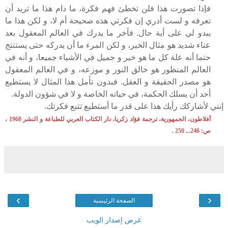
فإذا تصورت هذا فلن تخطئ فهم فكرة، ما دام هذا ما تريد أن
تعرفه و لست أدري إن فكرتي هذه صحيحة أم لا، و لكن هذا ما
يبدو لي على أية حال. فآخر ما يدرك في العالم المعقول بعد
عناء شديد هو مثال الخير، و لكن المرء ما أن يدركه حتى يستنتج
حتما أنه علة كل ما هو خير و جميل في الأشياء جميعا، و أنه في
العالم المنظور هو خالق النور و موزعه، و في العالم المعقول
هو مصدر الحقيقة و العقل. فبدون تأمل هذا المثال لا يستطيع
أحد أن يسلك الحكمة، في حياته الخاصة و لا في شؤون الدولة.
إنني لأشاركك رأيك هذا على قدر ما أستطيع تتبع فكرتك.
أفلاطون، الجمهورية، ترجمة فؤاد زكريا، دار الكتاب العربي للطباعة و النشر 1968 ،
ص: 246... 250 .
›
‹
الصفحة الرئيسية
عرض إصدار الويب