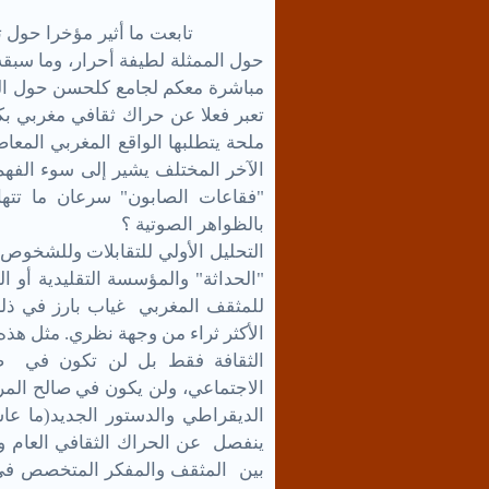
تابعت ما أثير مؤخرا حول تصريحات
حول الممثلة لطيفة أحرار، وما سبقه 
مباشرة معكم لجامع كلحسن حول التك
تعبر فعلا عن حراك ثقافي مغربي بكا
ملحة يتطلبها الواقع المغربي المعا
الآخر المختلف يشير إلى سوء الفهم
"فقاعات الصابون" سرعان ما تته
بالظواهر الصوتية ؟
التحليل الأولي للتقابلات وللشخوص 
"الحداثة" والمؤسسة التقليدية أو ا
للمثقف المغربي غياب بارز في ذلك 
الأكثر ثراء من وجهة نظري. مثل هذه
الثقافة فقط بل لن تكون في صا
الاجتماعي، ولن يكون في صالح المرحل
الديقراطي والدستور الجديد(ما عاش
ينفصل عن الحراك الثقافي العام و
بين المثقف والمفكر المتخصص في ج