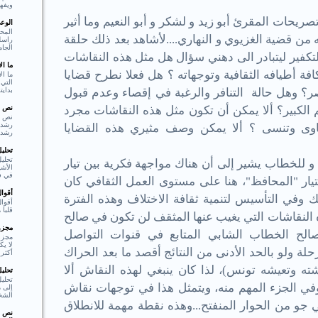
ويفهم
 المقرئ أبو زيد و لشكر و أبو النعيم وما أثير
الوع
المحو
من قضية الغزيوي و النهاري....لأشاهد بعد ذلك حلقة
راسل 
الجام
فير ليتبادر الى دهني سؤال هل مثل هذه النقاشات
ما ا
فة أطيافه الثقافية وتوجهاته ؟ هل فعلا نطرح قضايا
ما ال
التي 
بدايت
صر؟ وهل حالة التنافر والرغبة في إقصاء وعدم قبول
نص ا
 الكبير؟ ألا يمكن أن تكون مثل هذه النقاشات مجرد
نص ا
اوى وتنسى ؟ ألا يمكن وصف مثيري هذه القضايا
رشد،
تحلي
تحليل
و للخطاب يشير إلى أن هناك مواجهة فكرية بين تيار
الأشي
في فع
لتيار "المحافظ"، هنا على مستوى العمل الثقافي كان
أقوا
وفي التأسيس لتنمية ثقافة الاختلاف وهذه الفترة
أقوا
قلبا هادئا"  Shakespear
 النقاشات التي يغيب عنها المثقف لن تكون في صالح
مجزوء
لح الخطاب الشابي المتابع في قنوات التواصل
مجزو
لا ي
ة ولو بالحد الأدنى من النتائج أقصد ما بعد الحراك
أكثر 
ته وتعيشه تونس)، لذا كان ينبغي لهذه النقاش ألا
تحلي
تحلي
في الجزء المهم منه، ويتمثل هذا في توجهات نقاش
إلى م
الشخ
و من الحوار المنفتح...وهذه نقطة مهمة للانطلاق