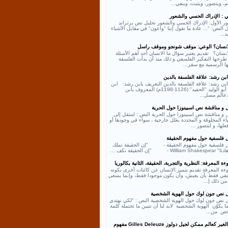
، ويتصور، ويثبت، وينفي...
ي : الإدراك الحسي والشعور
ر الأول: الإدراك الحسي والشعور تحليل نص برتراند
النص: "... عادة ما نقول إننا "واعون" في مقابل الأشياء
د...
لانسان؟ الوعي: موقف شونجو وموقف راسل
انسان؟ تقديم يعتبر سؤال ما الانسان أحد أهم الأسئلة
طرحها التفكير الفلسفي و ذلك منذ أن بدأت الفلسفة
ها الرسمية مع سقر...
بن رشد: علاقة الفلسفة بالدين
بن رشد: علاقة الفلسفة بالدين التعريف بابن رشد: ابن
رشد أبو الوليد "الحفيد" (1126-1198م) المعروف بابن
عالم مسل...
ل و مناقشة نص اسبينوزا حول الحرية
 و مناقشة نص اسبينوزا حول الحرية النص : لننتقل إلى
اء المخلوقة و المحددة بعلل خارجية ، سواء في وجودها أو
لها، و لنتصور ...
ل فلسفية حول مفهوم الحقيقة
ل فلسفية حول مفهوم الحقيقة - "إن الحقيقة تملك
William - "إن الحقيقة تكف ...
ة المعرفة: النظرية والتجربة، الحقيقة، الثانية بكالوريا
ءة المعرفة تقديم يتميز الإنسان عن كائنات أخرى بكونه
كتفي فقط بأن يعيش، وأن يكون موجودا فقط، وإنما يسعى
من ذلك إ...
ل نص جون لوك حول الهوية الشخصية
ل نص جون لوك حول الهوية الشخصية النص : "لكي نهتدي
ا يكوّن الهوية الشخصية لابد لنا أن نتبين ما تحتمله كلمة
ص من...
نص الغير كعالم ممكن لجيل دولوز Gilles Deleuze مفهوم