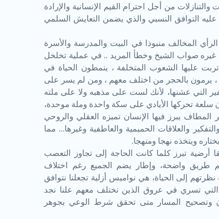
والتنازلات من أجل احترام القيم الإنسانية والإرادة
عليه التوافق النسبي والذي يضمن التعايش السلمي
رأي المخالف منبوذا في البيت والمدرسة والأسرة
غيره صواب الشيخ وخطأ المريد .. في عملية تخلخل
 تربت عليها الشعوب المتخلفة ،
ينمطون الحياة في
ى ، يرمون بالحجر من اختلف معهم ، ومن لم يسر على
فير التي عشنها، لأنك لست على مذهبه ولا على ملته
ن سلعة تحركها الأيادي على سكة واحدة وملة موحدة،
ر المطاف يبرز فيها الإنسان تميزه العقلي والروحي
فكير والعلاقات الحميمية والعاطفية وغيرها... مما
تاره ويتخذه نهجا ومنهجا
.
 أرضية تبرز كلما كانت الحاجة إلى تجاوز التعصب
عالم طريق واضحة، وإطار يضم الجميع رغم اختلاف
نظرتهم إلى الحياة، هي نواميس أزلية تجعلنا نتوافق
 التي تسري في عروق الذين نختلف معهم علنا نجد
يان وتصحيح المسار متى تحقق شرط الوعي بجوهر