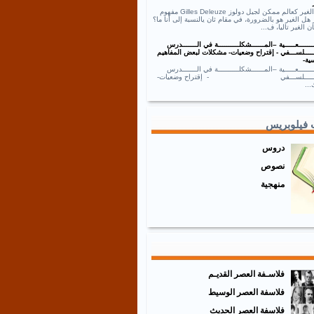
نص الغير كعالم ممكن لجيل دولوز Gilles Deleuze مفهوم
 هل الغير هو بالضرورة، في مقام ثان يالنسبة إلى أنا ما؟
ان الغير تاليا، ف...
ــــــعـــــية –المــــــشكلــــــــــة في الـــــــدرس
ـــــلســـفي - إقتراح وضعيات- مشكلات لبعض المفاهيم
ية-
ــــــعـــــية –المــــــشكلــــــــــة في الـــــــدرس
ـــــــلســـفي - إقتراح وضعيات-
..
 فيلوبريس
دروس
نصوص
منهجية
فلاسـفة العصر القديـم
فلاسفة العصر الوسيط
فلاسفة العصر الحديث