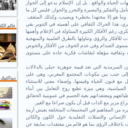
هات الحياة والواقع . بل إن الإسلام يدعو إلى الحوار
أمل والتفكير والبصيرة والتحرر والحوار، فليس كل ما
، وما هو إلا مجتهدا يخطيء ويصيب، وكذلك المثقف
ري، هذا الحراك الثقافي على أهميته في التنوير بقي
عالم الك
رغم الأفكار الكبيرة المتناولة في الإعلام وأهمها
ت للأفكار والرؤى وتناولها بالطرق العلمية والمنهجية
ستوى الصدام وفي عدم الخوف من الأفكار والخوض
ة وثقافية مؤهلة لنقاشات فكرية جادة على مستوى
ن السرمدية التي تعد قيمة جوهرية حبلى بالدلالات
 إلى جنب بين مكونات المجتمع المغربي، وهي على
ديداكتيك 
مع فنون الحياة وقيمتها، وإضفاء معنى للاستثناء
سياسية، وهي ميزة تطبع روح التعامل بين أبناء
طبائعهم ومعتقداتهم بغية الحسم في عمومية الحقائق
راع مرير مع الذات قبل أن يكون صراعا مع الغير
.
يره من المفاهيم في المجتمعات المتخلفة يعيش أزمة
نساني والتمثلاث التقليدية حول الكون والكائن
باختلاف الرؤى بما هو قائم من معتقدات سابقة عن