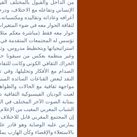
من الداخل والقبول بالمختلف القر
الإنساني وتفاعله مع الاختلاف، ودرج
أعرافه وعاداته وتقاليده ومكتسباته
لثقافة الحوار معه في ضوء المتغيرات
حوار معه فقط (مباشرة معكم مثلا)،
تؤسس له المجتمعات المتقدمة في ال
استراتيجياتها وبتخطيط مدروس، وثق
وغير منظمة بعكس من سبقونا حضا
الحراك الثقافي الكوني وكانت للتقا
الصدام مع الأفكار وتحليلها، وفي
النقد لبعض القناعات السائدة المبني
مواجهة ثقافية مع الحالات والظواه
لعبت الوديان الفيسبوكية الثقافية د
بمثابة الصوت الآخر المختلف في ال
الشباب المغربي المغيب من الإعلام 
إن المجتمع المغربي قابل للاختلا
يمارس عليه الوصاية وهو قادر على 
بالاستعلاء والإقصاء وكأن الهارب يم