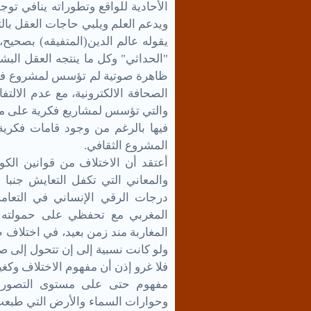
الأحادية للواقع وتطوراته ينافي توج
ويدعم العلم ويلبي حاجات العقل بالت
يقوله عالم الدين(المتفيقه) بصحيح
"الحداثي" وكل ما ينتجه العقل البش
ظاهرة صوتية لم تؤسس لمشروع فكري، 
الصحافة الالكترونية، مع عدم الالتفا
والتي تؤسس لمشاريع فكرية على م
فيها بالرغم من وجود قامات فكري
المشروع الثقافي.
أعتقد أن الاختلاف من قوانين الكو
والمعاني التي تكفل التعايش جنبا
درجات الرقي الإنساني في التعامل 
المغربي مع تحفظي على حمولته ال
المغاربة مند زمن بعيد، في اختلاف 
ولو كانت نسبية إلى إن تتحول إلى ص
فلا غرو إذن أن مفهوم الاختلاف وكغ
مفهوم حتى على مستوى التصور الإ
وحوارات السماء والأرض التي طبعت 