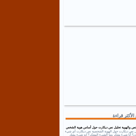
الأكثر قراءة
ص والهوية تحليل نص ديكارت حول أساس هوية الشخص
ل نص ديكارت حول الهوية الشخصية نص ديكارت أي شيء
إذن؟ أنا شيء مفكر وما الشيء المفكر؟ إنه شيء يشك