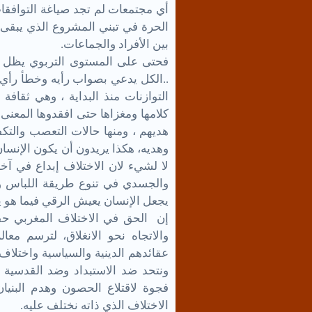
أي مجتمعات لم تجد صياغة التوافقات 
الحرة في تبني المشروع الذي يبقى 
بين الأفراد والجماعات
.
فحتى على المستوى التربوي يظل ال
..الكل يدعي بصواب رأيه وخطأ رأي 
التوازنات منذ البداية ، وهي ثقافة
كلامها ومغزاها حتى افقدوها المعن
هديهم ، ومنها حالات التعصب والتك
وهديه، هكذا يريدون أن يكون الإنسا
لا لشيء لان الاختلاف إبداع في آخ
والجسدي في تنوع طريقة اللباس والت
يجعل الإنسان يعيش الرقي فيما هو يخ
إن الحق في الاختلاف المغربي حقا
والاتجاه نحو الانغلاق، لترسم م
عقائدهم الدينية والسياسية واختلاف 
ونتحد ضد الاستبداد وضد القدسية
فجوة لاقتلاع الحصون وهدم البن
الاختلاف الذي ذاته نختلف عليه
.