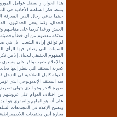
هذا الحوار، و بفضل عوامل الموروث
بسط فكر السلطة الأحادية في المج
حينما يدعي رجال الدين المعرفة الد
الجدال، وكما يفعل الحداثيون ال
العيش ورغدا كريما على مقاسهم و
ملائكة معصوم من أي خطأ وخطيئة، ودس
لم توافق إرادة الشعب بل هي ضد ال
السمات التي يصادر فيها الرأي ا
المفهوم الحقيقي للحياة، إلا من فكر
و للإعلام نصيب وافر على مستوى مصا
كحرية المعتقد التي ينظر إليها بجان
للدولة كامل الصلاحية في التدخل 
فيه المعتقد الإيديولوجي الذي تؤم
صورة الآخر وهو الذي يتولى تصريف
من اختلاف العوام على عروشهم و
على أنه هو الملهم والعبقري هو البدي
ويصبح الإعلام في المجتمعات السلط
بعبارة أبين مجتمعات اللاديمقراطية،