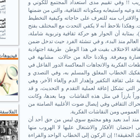
الغير
يب !! وفي تقييم مدى استعداد المجتمع للكوني و
الغير
ة وعيه واستيعابه ومكوناته الثقافية، والتي من ضمنها
إذا ك
، والاقتراب منه للتعرف على حاجاته وكيفية التخطيط
الوضـ
الفــ
. وهكذا نلاحظ أنه لا يكفي التحدث مع المختلف بفتح
الفلس
الوضـ
 بمثابة أن الحوار هو حركة ثقافية وتربوية شاملة،
الف
مشك.
عالم منذ البدء، و في تنشئة الفرد حيث تدخل ضمن
افة الاختلاف بقيت في هذا الوطن طريقة اجتهادية
فيديوهات
رة ومعرفة. وبلادنا حالة من حالات مشابهة في
طعات الفكرية والاتجاهات المعاكسة الدور الفاعل في
 تفكيك الخطاب المغلق والمسلم به، وفي التصدي و
ة على ثقافة التكفير وإهدار الدم وإلغاء الأخر، وهي
ر التي تشكل إعاقة لعملية التقدم و التحديث، و قد
وراً بارزاً في مثل هذه النقاشات وما بعدها، وكانت
حراك الثقافي وفي إيصال صوت الأغلبية الصامتة من
العمومي ومن النقاشات الفكرية.
الفلاسفة
ف مند أمد بعيد وهو مجتمع سوي ليس من حق أحد أن
احتضان الأفكار والاشتغال عليها لا الهروب منها
لك الحقيقة!! إن الركون إلى الخطاب الواحد والقراءة