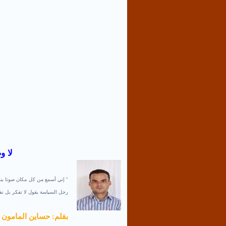
لا و
" إني أسمع من كل مكان صوتا ينا
رجل السياسة يقول لا تفكر بل ن
بقلم: حساين المامون