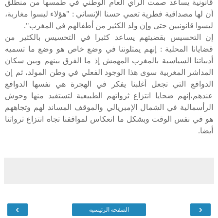
قانونية يساعد صمت الرأي العام الوطني في طمسها من منطلق
أن لها مصداقية فطرية تعمي حسنا الإنساني : "هؤلاء ليسوا مغاربة،
ليسوا قانونيين حتى وإن ولد الكثير من أطفالهم في المغرب".
إن التحسيس بقضيتهم يساعد كثيرا في التحسيس بالكثير من
قضايانا المحلية : إنهم يمثلوننا في وضع خاص هو وضع ما تسميه
أدبياتنا السياسية بالمغرب المهمش إذ ما الفرق بينهم وبين سكان
المداشر المغربية سوى هذا الوجود الفعلي في وطن المولد، ثم إن
الدوافع التي تجعل أغلبنا يفكر في الهجرة هي نفسها الدوافع
عندهم،إنهم ضحايا انتزاع ثرواتهم الطبيعية لتستفيد منها وحوش
الرأسمالية في الشمال الإمبريالي والموقف المساند لهم وتجاههم
هو في نفس الوقت وبشكل ما انعكاس لمواقفنا تجاه انتزاع ثرواتنا
أيضا.
›
‹
الصفحة الرئيسية