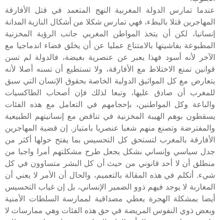
عندما تمارس الدولة المغربية النهج المتعمد في قتل الأفارقة
المهاجرين قتلا بالبطء، فهي تمارس شكلا من أشكال النازية المدانة
إنسانيا، لكن أن يتخذ المواطن المغربي جانب الرؤية المخزنية
المطبوعة بفاشيتها بالامتناع عمليا عن أن يخلق فضاء اندماجيا مع
الآخر لأنه أسود فهذا يعبر عن عنصرية بغيضة، فالدولة لم تسن
قوانين تمنع الاختلاط مع الأفارقة، ولا تستطيع أن تسنه أصلا لأنه
يتعارض مع كل المواثيق الدولية الخاصة بحقوق الإنسان التي سبق
للمغرب أن صادق عليها، وتبعا لذلك فإن أصحاب الطاكسيات
والباعة وكل المواطنين، بإحجامهم في التعامل مع هذه الفئات
يسقطون بوهم الهيبة المخزنية في تناقض مع إنسانيتهم الطبيعية
والمفترضة وتصنع منهم شعبا عنصريا بامتياز. إن قضية المهاجرين
الأفارقة بالمغرب لتستحق كل التحسيس بما يفتح حولها أكثر من
جدل سياسي وإنساني بشكل يجعل طرح مشكلتهم أمرا واجبا من
منطلق أن لا أحد قانوني من حيث أن كل البشر متساوون في كل
شيء. أتكلم في هذه المقالة بالتعميم، والحال أن الأمر لا يعني أن
المغاربة لا يوجد فيهم ذوو الضمير الإنساني، بل إن غياب التحسيس
أيضا بمشكلة الهجرة يعطي مصداقية لممارسة السلطات الأمنية
وبعض ذوي النفوس المريضة في حق هذه الفئات وهي ممارسات لا