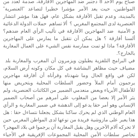
صباح يوم الأحد 8 دجنبر ضد المهاجرين الأفارقة، صدمة لعدد من
المواطنين، حيت يعد الأمر مؤشرا خطيرا لتصاعد
"
العنصرية"
بالمدينة، وعدم تقبل الأفارقة بشكل عام،
فهل هذا مؤشر انتشار
العنصرية لدى المجتمع المغربي ؟ ألا تساهم حملات الدولة الدعائية
و الأمنية ضد المهاجرين الأفارقة في تأليب الرأي العام ضدهم؟
ألسنا أفارقة ؟ هل يمكن أن نتقبل ما يمارس على المهاجرين
الأفارقة؟ ماذا لو تمت ممارسة نفس الشيء على العمال المغاربة
بالخارج؟
.
في البرامج التلفزية يطبلون ويزمرون أن المغرب والمغاربة بلد
مضياف حيث مظاهر البشاشة في كل مكان وكونه أرض السلام،
لكن في واقع الحال وما شهدناه وقرأناه أن أفارقة مهاجرين
يرجمون أمام الملأ وحضور السلطات المحلية وبتحريض منها
للأطفال الأبرياء وبعض منعدمي الضمير من الكائنات العنصرية، ولم
يثر الأمر إلا بعضا من المغلوب على أمرهم من أصحاب الضمير
الإنساني وهو أمر حقا يدعو إلى الدهشة في ضمير المغاربة و الرأي
العام الوطني الذي لم يحرك ساكنا بشكل يجعلنا نتساءل حقا : هل
هذا يعبر على مازوشية فريدة من نوعها لدى المواطن المغربي حين
لا تحركه آلام الآخرين وهل يقبل المغاربة أن يرجموا في بلاد المهجر؟
تحاصر سلطات الأمن المحلية المجموعات الإفريقية في الأحياء