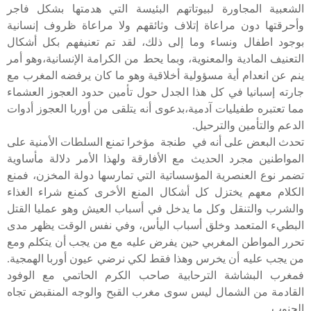
الشعبية المجاورة لبيوتاتهم البئيسة التي هدمتها بشكل فاجر
وأحرقتها دون مراعاة إتلاف وثائقهم ولا مراعاة ظروف إنسانية
بوجود اطفال ونساء وما إلى ذلك، لقد تم تعنيفهم بكل أشكال
التعنيف المادية والمعنوية، وبما يحط من الكرامة الإنسانية،وهو أمر
ينم عن انعدام أية مسؤولية أخلاقية وهو ما كان يرفضه المغرب مع
جارته إسبانيا في كل هذا الجدل حول تأمين حدود العجوز العشماء
مما تعتبره طفيليات آدمية،بدعوى أنه يتلقى من أوربا العجوز أدوات
الدعم والتأمين والترحيل.
تحدث البعض على أنه في طنجة مؤخرا تمنع السلطات الأمنية على
المواطنين مجرد الحديث مع الأفارقة ولهذا الأمر دلالة مأساوية
تضمر نوع العنصرية المؤسساتية التي تمارسها دولة المخزن، فمنع
الكلام معهم يختزل كل أشكال المنع الأخرى كمنع شراء الغذاء
والشرب والتنقل وكل ما يدخل في أسباب العيش وهو عمليا القتل
البطيء المتعمد وخلق أسباب اليأس، وفي نفس الوقت يظهر مدى
تحرر المواطن المغربي حين يفرض عليه مع من يجب أن يتكلم ومع
من يجب عليه أن يخرس وهذا فقط لكي نرضي عيون أوربا الهمجية.
فمغرب البشاشة الترحابية صاحب الكرم الحاتمي مع الوفود
القادمة من الشمال ليس سوى مغرب القبح والوجه المنقبض تجاه
الجنوب.