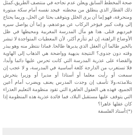
صحة المخطط السابق ويعلن عدم نجاحه في منتصف الطريق،كمثل
ذلك القطار الذي ينطلق من محطته فيجد نفسه أمام سكة مبتورة
ومنحرفة، فهو إما أن يرى الخلل ويتوقف بحثا عن الحل، وربما يحتاج
إلى وقت كبير فيؤخر الركاب عن موعدهم، و إما أن يواصل سيره
فيرديهم قتلى. هذا هو مآل المدرسة المغربية ومحيطها في ظل
الأوضاع الراهنة، إن لم تتأزم أكثر، لأن المعطيات المتواجدة لا تبشر
بالخير
طالما أن العقل الذي يدبرها طالحا. فماذا ننتظر منه وهو يبذر
وقته دون جدوى؟ النتيجة بديهية وواضحة هي الذهاب إلى الهاوية
والقضاء على عذرية المدرسة التي كانت تحرس عليها دائما وأبدا،
فلا تستغرب من الدارجة كلغة أساسية في المدرسة، و لا عجب إن
سمعت أو رأيت معلما أو أستاذا أو مديرا أو وزيرا يتحرش
بتلامذته،ولا تأسف إن وجدت المدرس يعنف ويضرب أمام أعين
الجميع، فهذه هي العقول العاهرة التي تقود منظومة التعليم العذراء
التي يتوقف عليها مستقبل البلاد، فما فائدة عذرية هذه المنظومة إذا
كان عقلها عاهرا؟
(*):أستاذ الفلسفة