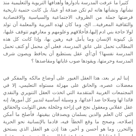
كثيرا ما عرفت المدرسة بأدوارها وأهدافها التربوية والتعليمية منذ
نشأتها،
ونشأتها هاته لم تكن صدفة أو عبثا،
بل كانت حتمية تاريخية
فرضتها جملة من الظروف الاجتماعية والسياسية والاقتصادية
والثقافية المعرفية... الخ،
وما كان لهذه المربية والمعلمة أن تولد
لولا حاجة بني ادم إليها،فأخلاقهم وعلومهم و معارفهم تتوقف عليها،
بل كينونة الإنسان وما يأمل فيه رهين بها، وإذا كانت كل هذه
المطالب تحمل على عاتق المدرسة،
فعلى أي محمل أو كتف تحمل
المدرسة نفسها؟
أي؛أي عقل يستطيع أن يحافظ ويصون شرف
المدرسة وحرمتها،
ويقودها صوب غاياتها ومقاصدها ؟
إننا لم نر بعد،
هذا العقل الغيور
على أوضاع مالكه والمفكر في
معضلات عصره،
والحانق على مهزلة مستواه التعليمي،
إلا في
المجتمعات الغربية المتقدمة التي اتخذت العقل التنويري والنقدي
قائدا لها وسلاحا ضد أعدائها،
و
وسيلة أساسية لتدبير كل أمورها،
إنه
عقل عقلاني ومعقول نجح في إزاحة وخلخلة بعض الثوابت والحقائق
التي كان العلم والدين يسلمان ويصدقان بيقينها، فأصلح ما أمكن
إصلاحه، وصحح ما وقع الخطأ فيه، قادما بالإنسانية نحو الحرية
والتحرر، وما هو أحسن و أخير، هذا إذن هو العقل الذي يستحق