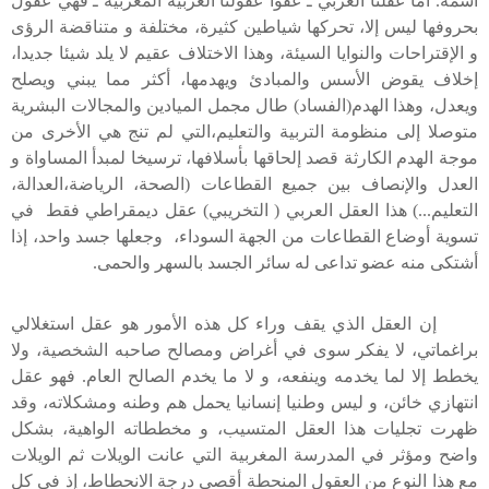
اسمه. أما عقلنا العربي ـ عفوا عقولنا العربية المغربية ـ فهي عقول
بحروفها ليس إلا، تحركها شياطين كثيرة، مختلفة و متناقضة الرؤى
و الإقتراحات والنوايا السيئة، وهذا الاختلاف عقيم لا يلد شيئا جديدا،
إخلاف يقوض الأسس والمبادئ ويهدمها، أكثر مما يبني ويصلح
ويعدل، وهذا الهدم(الفساد) طال مجمل الميادين والمجالات البشرية
متوصلا إلى منظومة التربية والتعليم،التي لم تنج هي الأخرى من
موجة الهدم الكارثة قصد إلحاقها بأسلافها، ترسيخا لمبدأ المساواة و
العدل والإنصاف بين جميع القطاعات (الصحة، الرياضة،العدالة،
التعليم...) هذا العقل العربي ( التخريبي) عقل ديمقراطي فقط في
تسوية أوضاع القطاعات من الجهة السوداء، وجعلها جسد واحد، إذا
أشتكى منه عضو تداعى له سائر الجسد بالسهر والحمى
.
إن العقل الذي يقف وراء كل هذه الأمور هو عقل استغلالي
براغماتي، لا يفكر سوى في أغراض ومصالح صاحبه الشخصية، ولا
يخطط إلا لما يخدمه وينفعه، و لا ما يخدم الصالح العام. فهو عقل
انتهازي خائن، و ليس وطنيا إنسانيا يحمل هم وطنه ومشكلاته، وقد
ظهرت تجليات هذا العقل المتسيب، و مخططاته الواهية، بشكل
واضح ومؤثر في المدرسة المغربية التي عانت الويلات ثم الويلات
مع هذا النوع من العقول المنحطة أقصى درجة الانحطاط، إذ في كل