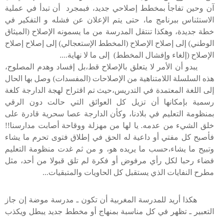
آن وحين تفاجأ بمخطط إصلاحي جديد، فبمجرد أن تبدأ في عملية
الاستئناس ببرنامج ما، حتى يتم الإعلان عن فشله و التفكير في
خطة جديدة، وهكذا تنتقل المدرسة من ما يسمونه الإصلاح (الميثاق
الوطني) إلى إصلاح الإصلاح (المخطط الإستعجالي) إلى إصلاح إصلاح
الإصلاح (إلغاء وإفشال المخطط) إلى ما لا نهاية....
يبدو أن الأمر لا يتعلق بالإصلاح قط،بل إفساد وهدم المصلوح،
هذه السلسلة اللامتناهية من الإصلاحات (المفسدات) وصل بها الحال
إلى اللغة المعتمدة في التدريس،حيث تم اقتراح لهجة الدارجة كلغة
رسمية بإمكانها أن تزيل كل العوائق التي حالت دون الرقي
بمنظومة التعليم في بلادنا، وكأن الدارجة عصا سحرية قادرة على
خلق الشيء من عدمه. يا لها من مهزلة ووقاحة أصابت مدارسنا!!
فأصبح كل مفتي أو داعية له الحق في إطلاق فتوى تحرم ما يشاء
وتبيح ما يشاء،حسب ما يريده هو، و من ثم غدت منظومة التعليم
فضاء رحبا لكل رأي مرفوض أو فكرة لم تلق قبولا من أحد، مثل
مطرح النفايات الذي يستقبل كل الحاويات والمتبقيات...
هكذا أريد للمدرسة المغربية أن تكون ـ مدرسة موضة إن جاز
التعبير ـ تظهر في كل مناسبة بمنهاج أو مخطط جديد يبطل ويكذب