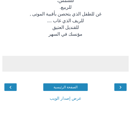
للشمس،
للربيع
.
غن للطفل الذي يتحصن بأقبية الموتى
,
للريف الذي غاب
....
للقنديل العتيق
مؤنسك في السهر
›
‹
الصفحة الرئيسية
عرض إصدار الويب