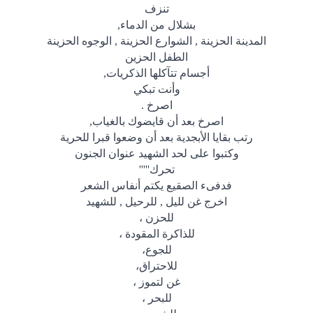
تنزف
بشلال من الدماء
,
المدينة الحزينة , الشوارع الحزينة , الوجوه الحزينة
الطفل الحزين
أجسام تتآكلها الذكريات
,
وأنت تبكي
اصرخ
.
اصرخ بعد أن قايضوك بالغياب
,
رتب بقايا الأبجدية بعد أن وضعوا قبرا للحرية
وكتبوا على لحد الشهيد عنوان الجنون
تحرك
'''''
فدفىء الصقيع يكتم أنفاس الشعر
اخرج غن لليل , للرحيل , للشهيد
للحزن ،
للذاكرة المقودة ،
للجوع،
للاحتراق،
غن لتموز ،
للبحر ،