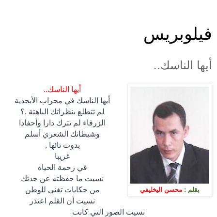
فيلوبريس
أيها الناسك..
أيها الناسك..
أيها الناسك في محراب الأبجدية
لم تتطلع بنظراتك الباهتة .؟
الزرقاء لم تترك دارا وأحفادا
وشيطانك الشعري أسلم
بدوت تائها
,
غريبا
في زحمة الحياة
نسيت ما حفظته عن جدتك
من حكايات تغني للوطن
بقلم :
محسن اليخليفي
نسيت أن القلم اعتذر
نسيت الصور التي كانت