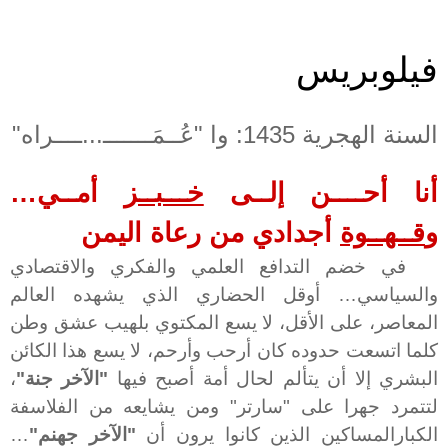
فيلوبريس
السنة الهجرية 1435: وا "عُــمَـــــــ...ــــراه"
أنا أحــــن إلــى
خـــبــز
أمــي…
و
قــهــوة
أجدادي من رعاة اليمن
في خضم التدافع العلمي والفكري والاقتصادي
والسياسي… أوقل الحضاري الذي يشهده العالم
المعاصر،
على الأقل، لا يسع المكتوي بلهيب عشق وطن
كلما اتسعت حدوده كان أرحب وأرحم، لا يسع هذا الكائن
البشري إلا أن يتألم لحال أمة أصبح فيها
"الآخر جنة"
،
لتتمرد جهرا على "سارتر" ومن يشايعه من الفلاسفة
الكبارالمساكين الذين كانوا يرون أن
"الآخر جهنم"
…