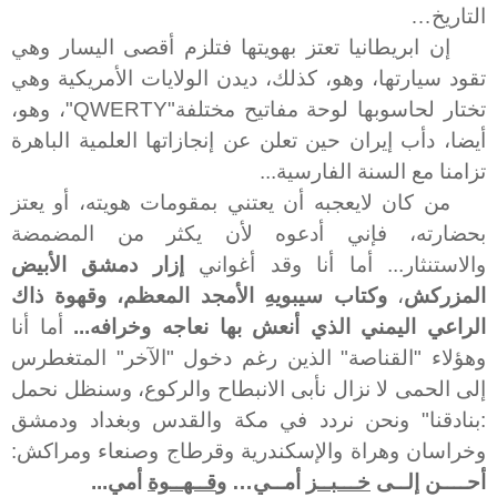
التاريخ…
إن ابريطانيا تعتز بهويتها فتلزم أقصى اليسار وهي
تقود سيارتها، وهو، كذلك، ديدن الولايات الأمريكية وهي
تختار لحاسوبها لوحة مفاتيح مختلفة"
QWERTY
"، وهو،
أيضا، دأب إيران حين تعلن عن إنجازاتها العلمية الباهرة
تزامنا مع السنة الفارسية...
من كان لايعجبه أن يعتني بمقومات هويته، أو يعتز
بحضارته، فإني أدعوه لأن يكثر من المضمضة
والاستنثار... أما أنا وقد أغواني
إزار دمشق الأبيض
المزركش
،
وكتاب سيبويهِ الأمجد المعظم، وقهوة ذاك
الراعي اليمني الذي أنعش بها نعاجه وخرافه...
أما أنا
وهؤلاء "القناصة" الذين رغم دخول "الآخر" المتغطرس
إلى الحمى لا نزال نأبى الانبطاح والركوع، وسنظل نحمل
:بنادقنا" ونحن نردد في مكة والقدس وبغداد ودمشق
وخراسان وهراة والإسكندرية وقرطاج وصنعاء ومراكش:
أحــــن إلــى
خـــبــز
أمــي… و
قــهــوة
أمي...