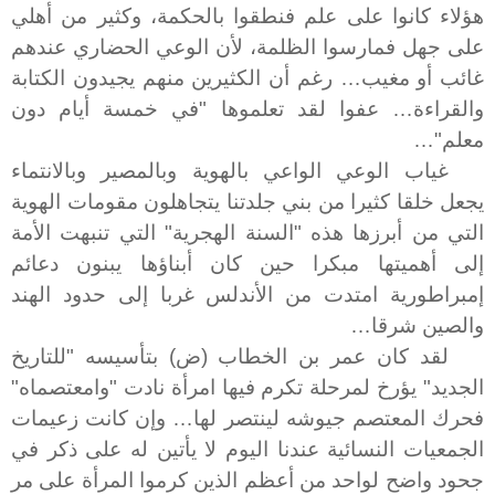
هؤلاء كانوا على علم فنطقوا بالحكمة، وكثير من أهلي
على جهل فمارسوا الظلمة، لأن الوعي الحضاري عندهم
غائب أو مغيب… رغم أن الكثيرين منهم يجيدون الكتابة
والقراءة… عفوا لقد تعلموها "في خمسة أيام دون
معلم"…
غياب الوعي الواعي بالهوية وبالمصير وبالانتماء
يجعل خلقا كثيرا من بني جلدتنا يتجاهلون مقومات الهوية
التي من أبرزها هذه "السنة الهجرية" التي تنبهت الأمة
إلى أهميتها مبكرا حين كان أبناؤها يبنون دعائم
إمبراطورية امتدت من الأندلس غربا إلى حدود الهند
والصين شرقا…
لقد كان عمر بن الخطاب
(ض) بتأسيسه "للتاريخ
الجديد" يؤرخ لمرحلة تكرم فيها امرأة نادت "وامعتصماه"
فحرك المعتصم جيوشه لينتصر لها… وإن كانت زعيمات
الجمعيات النسائية عندنا اليوم لا يأتين له على ذكر في
جحود واضح لواحد من أعظم الذين كرموا المرأة على مر