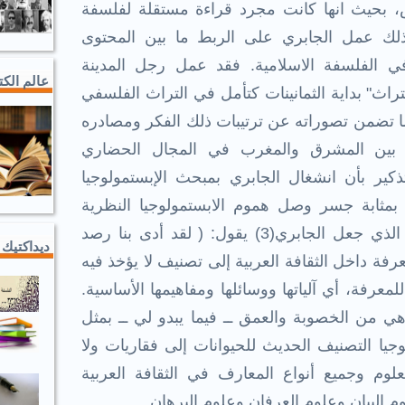
ص، بحيث انها كانت مجرد قراءة مستقلة لفلسفة
لذلك عمل الجابري على الربط ما بين المحتوى
ي الفلسفة الاسلامية. فقد عمل رجل المدينة
عالم الك
راث" بداية الثمانينات كتأمل في التراث الفلسفي
 تضمن تصوراته عن ترتيبات ذلك الفكر ومصادره
ايز بين المشرق والمغرب في المجال الحضاري
تذكير بأن انشغال الجابري بمبحث الإبستمولوجيا
مثابة جسر وصل هموم الابستمولوجيا النظرية
بهموم التراث العملية. وهو الأمر الذي جعل الجابري(3) يقول: ( لقد أدى بنا رصد
ديداكتيك 
عرفة داخل الثقافة العربية إلى تصنيف لا يؤخذ فيه
للمعرفة، أي آلياتها ووسائلها ومفاهيمها الأساسية.
ي من الخصوبة والعمق ــ فيما يبدو لي ــ بمثل
لوجيا التصنيف الحديث للحيوانات إلى فقاريات ولا
لوم وجميع أنواع المعارف في الثقافة العربية
 البيان وعلوم العرفان وعلوم البرهان.