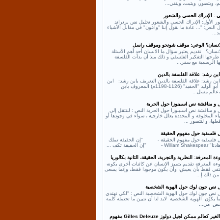
، ويتصور، ويثبت، وينفي...
ي : الإدراك الحسي والشعور
ر الأول: الإدراك الحسي والشعور تحليل نص برتراند
النص: "... عادة ما نقول إننا "واعون" في مقابل الأشياء
د...
لانسان؟ الوعي: موقف شونجو وموقف راسل
انسان؟ تقديم يعتبر سؤال ما الانسان أحد أهم الأسئلة
طرحها التفكير الفلسفي و ذلك منذ أن بدأت الفلسفة
ها الرسمية مع سقر...
بن رشد: علاقة الفلسفة بالدين
بن رشد: علاقة الفلسفة بالدين التعريف بابن رشد: ابن
رشد أبو الوليد "الحفيد" (1126-1198م) المعروف بابن
عالم مسل...
ل و مناقشة نص اسبينوزا حول الحرية
 و مناقشة نص اسبينوزا حول الحرية النص : لننتقل إلى
اء المخلوقة و المحددة بعلل خارجية ، سواء في وجودها أو
لها، و لنتصور ...
ل فلسفية حول مفهوم الحقيقة
ل فلسفية حول مفهوم الحقيقة - "إن الحقيقة تملك
William - "إن الحقيقة تكف ...
ة المعرفة: النظرية والتجربة، الحقيقة، الثانية بكالوريا
ءة المعرفة تقديم يتميز الإنسان عن كائنات أخرى بكونه
كتفي فقط بأن يعيش، وأن يكون موجودا فقط، وإنما يسعى
من ذلك إ...
ل نص جون لوك حول الهوية الشخصية
ل نص جون لوك حول الهوية الشخصية النص : "لكي نهتدي
ا يكوّن الهوية الشخصية لابد لنا أن نتبين ما تحتمله كلمة
ص من...
نص الغير كعالم ممكن لجيل دولوز Gilles Deleuze مفهوم