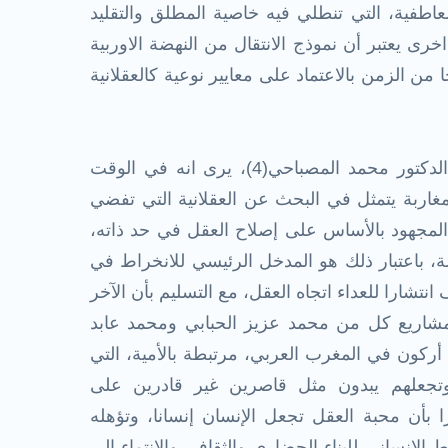
لعاطفية، التي تنطلي فيه خاصية المطلق والتقليد
رى يعتبر أن نموذج الانتقال من النهضة الاوربية
 من الزمن بالاعتماد على معايير نوعية كالعقلانية
غير أن باحثا مغربيا متميزا، وهو الدكتور محمد المصباحي(4)، يرى انه في الوقت
غاربة يتمثل في البحث عن العقلانية التي تفضي
 المجهود بالأساس على إصلاح العقل في حد ذاته،
ة، باعتبار ذلك هو المدخل الرئيسي للانخراط في
انتشارا للعداء اتجاه العقل، مع التسليم بأن الآخر
 مشاريع كل من محمد عزيز الحبابي ومحمد عابد
أركون في المغرب العربي، مرتبطة بالأمية، التي
تجعلهم يبدون مثل قاصرين غير قادرين على
ا بأن محبة العقل تجعل الإنسان إنسانا، وتؤهله
ط الإنساني للبناء الحضاري والثقافي والانتماء إلى