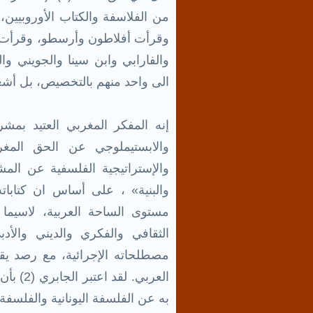
من الفلاسفة والكتاب الأوروبيين،
وقرأت أفلاطون وأرسطو، وقرأت أي
والفارابي وابن سينا والجويني وا
الى واحد منهم بالتخصيص، بل أشعر
إنه المفكر المغربي العتيد بمشر
والابستيملوجي عن الحق المغ
والإستراتيجية الفلسفية عن الم
والبنية» ، على أساس ان كتابا
مستوى الساحة العربية، لاسيما
الثقافي والفكري والديني والأد
مصطلحاته الإجرائية، مع رصد يقظ
العربي.
به عن الفلسفة اليونانية والفلسفة 