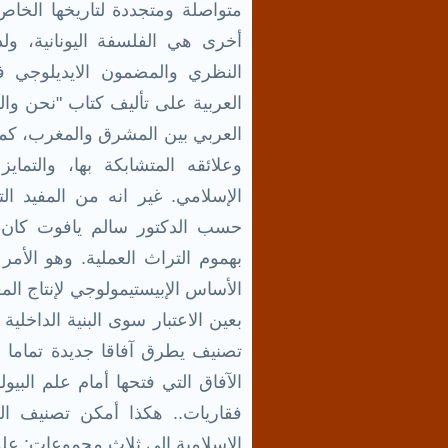
متواصلة ومتجددة لتاريخها الخا
أخرى هي الفلسفة اليونانية، و
النظري والمضمون الايديلوجي ف
العربية على تأليف كتاب "نحن والت
العربي بين المشرق والمغرب، كما
وعلائقه المتشابكة بها، والتم
الإسلامي. غير انه من المفيد ال
حسب الدكتور سالم يافوت كان ب
الأساس الإبيستيمولوجي لإنتاج الم
بعين الاعتبار سوى البنية الداخلية 
تصنيف يطرق آفاقا جديدة تماما ه
الآفاق التي فتحها أمام علم البيو
فقاريات.. هكذا أمكن تصنيف الع
الإسلامية إلى ثلاث مجموعات: علوم