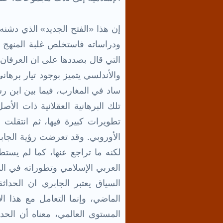
إن هذا «الفتح الجديد» الذي دشن
ودراساته فاستخلص غلبة المنهج ا
التي قال بصددها على ان العرفان 
والأندلسي يتميز بوجود تيار برها
ساد في المغارب، فيما بين ابن ر
تلك البرهانية العقلانية ذات الأص
تطويرات كبيرة فيها، ثم انتقل
الأوروبي. وقد تعرضت رؤية الجاب
لكنه ما تراجع عنها، كما لم يست
العربي الإسلامي وتطوراته في الم
السياق يعتبر الجابري ان الحداث
الماضي، وإنما التعامل مع هذا ا
المستوى العالمي، معناه أن الحدا