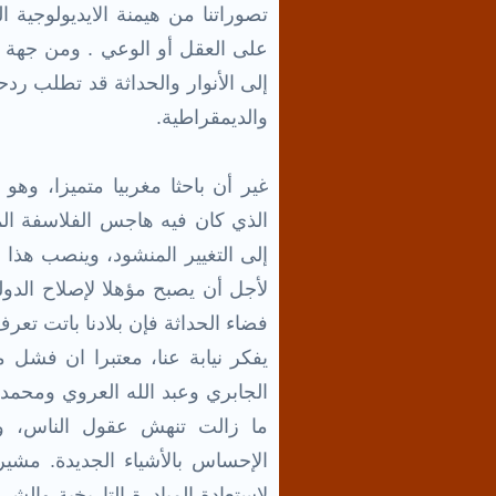
تصوراتنا من هيمنة الايديولوجية ا
على العقل أو الوعي . ومن جهة اخ
إلى الأنوار والحداثة قد تطلب ردحا
والديمقراطية.
الذي كان فيه هاجس الفلاسفة الم
إلى التغيير المنشود، وينصب هذا
لأجل أن يصبح مؤهلا لإصلاح الدول
فضاء الحداثة فإن بلادنا باتت تعرف 
يفكر نيابة عنا، معتبرا ان فشل
الجابري وعبد الله العروي ومحمد 
ما زالت تنهش عقول الناس، و
الإحساس بالأشياء الجديدة. مشير
لاستعادة المبادرة التاريخية والشر