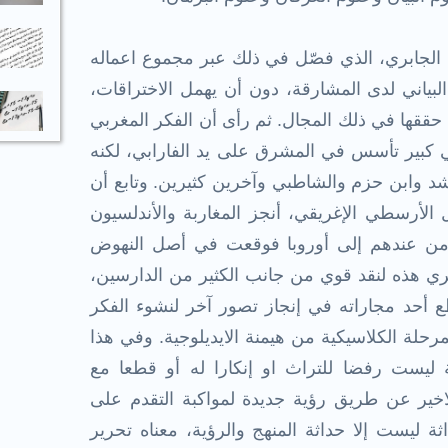
ه الجابري، الذي فصّل في ذلك عبر مجموع اعماله
لبياني لدى المشارقة، دون أن يهمل الاختراقات،
حققها في ذلك المجال. ثم رأى أن الفكر المغربي
ني كبير تأسس في المشرق على يد الفارابي، لكنه
شد وابن حزم والشاطبي وآخرين كثيرين. وتابع أن
ل الأرسطي الإغريقي، أنجز المغاربة والأندلسيون
ت من عندهم إلى أوروبا فوقعت في أصل النهوض
ري هذه لنقد قوي من جانب الكثير من الدارسين،
طع أحد مجاراته في إنجاز تصور آخر لنشوء الفكر
رحلة الكلاسيكية من هيمنة الايديلوجية. وفي هذا
ة ليست رفضا للتراث او إنكارا له أو قطعا مع
لاخير عن طريق رؤية جديدة لمواكبة التقدم على
ثة ليست إلا حداثة المنهج والرؤية، معناه تحرير