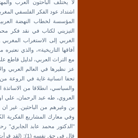
لا يختلف الباحثون العرب والمه
اشتداد عود الفكر الفلسفي المغر
المؤسسة لخطاب النهضة العربية 
التيزيني لكتاب في نقد فكر محم
الغربي إلى الاستغراب المغربي ـ
آفاقها التاريخية»، والذي نعتبره
مع التراث العربي، لدليل قاطع على
عز نظيرها في العالم العربي وال
تحفا انسانية غاية في الروعة من 
والسياسي، انطلاقا من الاساتذة الا
العروي، طه عبد الرحمان، علي او
بن وغيرهم من الباحثين. غير ان
وفي معارك المشاريع الفكرية الكب
"الدكتور محمد عابد الجابري" رحم
قال في حق نفسه