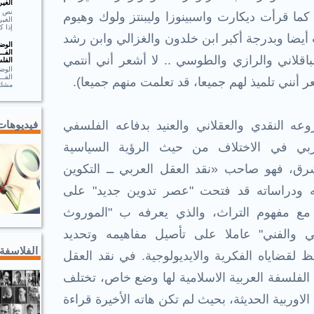
الغير
 كما قرأت ديكارت واسبينوزا وليبنتز ولوك وهيوم
الغير
إذا ك
ضا وبدرجة أكبر ابن خلدون والغزالي وابن رشد
الوضـ
الفــ
لباقلاني والرازي والطوسي .. لا أشعر أني أنتمي
الفلس
الوضـ
الف
 أنني تلميذ لهم جميعا، قد تعلمت منهم جميعا).
مشك.
وعه النقدي والعقلاني والعنيد بدفاعه الفلسفي
فيديوهات
ربي في الاختلاف من حيث الرؤية السياسية
شرق، فهو صاحب «نقد العقل العربي ــ التكوين
ته ودراساته قد فتحت "عصر تدوين جديد" على
 مع مفهوم التراث، والذي يعرفه ب "الموروث
بي والفني" عاملا على تأصيل مفاهيمه وتحديد
الفلاسفة
 لقضاياه الفكرية والايديولوجية. في نقد العقل
 لقد اعتبر الجابري (2) بأن الفلسفة العربية الاسلامية لها وضع خاص، تختلف
الاوربية الحديثة، بحيث لم تكن هاته الأخيرة قراءة