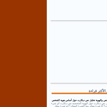
الأكثر قراءة
ص والهوية تحليل نص ديكارت حول أساس هوية الشخص
ل نص ديكارت حول الهوية الشخصية نص ديكارت أي شيء
إذن؟ أنا شيء مفكر وما الشيء المفكر؟ إنه شيء يشك