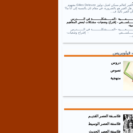
نص الغير كعالم ممكن لجيل دولوز Gilles Deleuze مفهوم
 هل الغير هو بالضرورة، في مقام ثان يالنسبة إلى أنا ما؟
ان الغير تاليا، ف...
ــــــعـــــية –المــــــشكلــــــــــة في الـــــــدرس
ـــــلســـفي - إقتراح وضعيات- مشكلات لبعض المفاهيم
ية-
ــــــعـــــية –المــــــشكلــــــــــة في الـــــــدرس
ـــــــلســـفي - إقتراح وضعيات-
..
 فيلوبريس
دروس
نصوص
منهجية
فلاسـفة العصر القديـم
فلاسفة العصر الوسيط
فلاسفة العصر الحديث