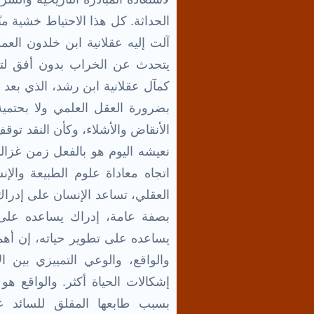
الحداثة. كل هذا الاحتياط خشية منّ
آلت إليه عقلانية ابن خلدون العم
يتحدث عن الخراب بدون أفق لترم
كمآل عقلانية ابن رشد، الذي بعد أ
بضرورة العقل العلمي ولا بحتمي
الأنقاض والأشلاء، وكأن النقد توق
نعيشه اليوم هو بالفعل زمن غزال
اتجاه معاداة علوم الطبيعة والإ
العقلي، تساعد الإنسان على إدرا
بصفة عامة، إدراك يساعده على 
يساعده على تطوير حياته، إن أهم
والواقع، والوعي التمييزي بين ا
إشكالات الحياة أكثر. والواقع هو
بسبب طابعها المقلق للسائد عا