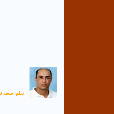
بقلم: سعيد توب