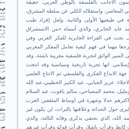
تمون الأجانب بالفلسفة بالوطن العربي، حقيقة
ويفهم
الوع
بي المعاصر، واستقلاله الكلي عن سلطة المشرق،
المحو
راسل 
في طبعتيها الأولى والثانية. ولعل إفراد طيب
الجام
ما ا
د عابد الجابري، والذي أسماه «من الاستشراق
ما ال
التي 
بدايت
ـ بحث في القراءة الجابرية للفكر العربي وفي
نص ا
 مرجعا مهما في فهم كيفية تعامل المفكر المغربي
نص ا
رشد،
 السير الواثق لتجربة فلسفية مغربية ناشئة، وقد
تحلي
إسلامي. انها تجربة تاريخية وسياسية وقد انتجت
تحليل
الأشي
في فع
جهة الابداع الفكري والفلسفي ثم الانتاج العلمي
أقوا
جلاء: عزيز الحبابي، عبد الكبير الخطيبي،عبد الله
أقوا
قلبا هادئا"  Shakespear
مليل، محمد المصباحي، سالم يافوت، عبد السلام
مجزوء
مجزو
 اكثرهم جدلا وشهرة في اوساط المثقفين العرب
لا ي
أكثر 
رى حول الحداثة وعلاقتها بالتراث، لن يكون غير
تحلي
تحلي
إلى م
ه الله، الذي نحتفي بذكرى وفاته الثالثة، والذي
الشخ
 (1): (لقد قرأت كانط وقرأت باشلار وقرأت فوكو وقرأت غيرهم