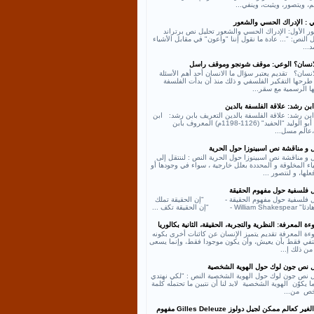
، ويتصور، ويثبت، وينفي...
ي : الإدراك الحسي والشعور
ر الأول: الإدراك الحسي والشعور تحليل نص برتراند
النص: "... عادة ما نقول إننا "واعون" في مقابل الأشياء
د...
لانسان؟ الوعي: موقف شونجو وموقف راسل
انسان؟ تقديم يعتبر سؤال ما الانسان أحد أهم الأسئلة
طرحها التفكير الفلسفي و ذلك منذ أن بدأت الفلسفة
ها الرسمية مع سقر...
بن رشد: علاقة الفلسفة بالدين
بن رشد: علاقة الفلسفة بالدين التعريف بابن رشد: ابن
رشد أبو الوليد "الحفيد" (1126-1198م) المعروف بابن
عالم مسل...
ل و مناقشة نص اسبينوزا حول الحرية
 و مناقشة نص اسبينوزا حول الحرية النص : لننتقل إلى
اء المخلوقة و المحددة بعلل خارجية ، سواء في وجودها أو
لها، و لنتصور ...
ل فلسفية حول مفهوم الحقيقة
ل فلسفية حول مفهوم الحقيقة - "إن الحقيقة تملك
William - "إن الحقيقة تكف ...
ة المعرفة: النظرية والتجربة، الحقيقة، الثانية بكالوريا
ءة المعرفة تقديم يتميز الإنسان عن كائنات أخرى بكونه
كتفي فقط بأن يعيش، وأن يكون موجودا فقط، وإنما يسعى
من ذلك إ...
ل نص جون لوك حول الهوية الشخصية
ل نص جون لوك حول الهوية الشخصية النص : "لكي نهتدي
ا يكوّن الهوية الشخصية لابد لنا أن نتبين ما تحتمله كلمة
ص من...
نص الغير كعالم ممكن لجيل دولوز Gilles Deleuze مفهوم