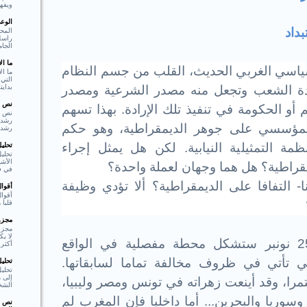
ويفهم
الوع
داد
المحو
راسل 
الجام
ما ا
سياسي الغربي الحديث، القلب من جسم النظام
ما ال
التي 
بدايت
ادة الشعب وتجعل منه
مصدر الشرعية ومصدر
نص ا
 أو الحكومة في تنفيذ
تلك الإرادة
.
بهذا تسهم
نص ا
 المؤسسي على جوهر الديمقراطية، وهو حكم
رشد،
 التمثيلية النيابية. لكن هل يمثل إجراء
تحلي
تحليل
الأشي
قراطية؟ هل هما وجهان لعملة واحدة؟
في فع
ا- التفافا على الديمقراطية؟ ألا تؤدي وظيفة
أقوا
أقوا
قلبا هادئا"  Shakespear
مجزوء
مجزو
لا ي
ما لا شك فيه أن انتخابات 25 نونبر ستشكل محطة مفصلية في الواقع
أكثر 
ي تأتي في ظروف مخالفة تماما لسابقاتها.
تحلي
تحلي
إلى م
تمرا، وقد أينعت زهراته في تونس ومصر وليبيا،
الشخ
وريا والبحرين... أما داخليا فإن المغرب لم