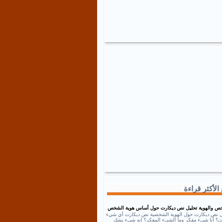
الأكثر قراءة
ص والهوية تحليل نص ديكارت حول أساس هوية الشخص
ل نص ديكارت حول الهوية الشخصية نص ديكارت أي شيء
إذن؟ أنا شيء مفكر وما الشيء المفكر؟ إنه شيء يشك