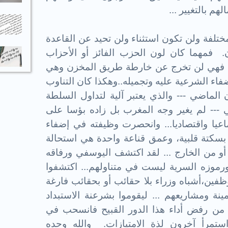
م بالتغيير ...
مختلفة ولن تكون استثناء ولن تحيد عن القاعدة
. فمهما كان لون الحزب الفائز أو الأحزاب
، فهي لن تخرج عن خارطة طريق المخزن وهي
فاء الشرعية عليه وتجميله..وهكذا كان التناوب
 الماضي --- والذي يعتبر آلية لتداول السلطة
 --- لم يغير وجه المغرب بل زاده بؤسا على
عيا واقتصاديا... وانحصرت وظيفته في إضفاء
سكتة قلبية، وعمق قناعة واحدة هي استحالة
و من الخارج ... لقد اكتشف اليوسفي ورفاقه
ورموزه السرية ليست في متناولهم... اكتشفوا
فين،أشباه وزراء بلا حقائب أو بحقائب فارغة
ينة ومشاريعهم ... ليقوموا بشرعنة الاستبداد
 من رفض أداء هذا الدور القبيح فانسحب في
رأ آخرون لذة الامتيازات. والله وحده