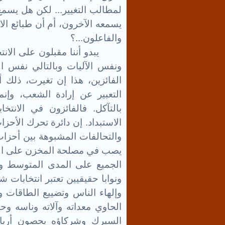
لمطالب التغيير... لكن هل يسم
يسمعه الآخرون، أم أن طبائع الا
والفاعلون...؟
يبدو أننا مقبلون على الان
ونفس الآليات وبالتالي نفس ال
الفائزين، هذا إن تغيرت، ذلك 
التعبير عن إرادة الشعب، وإنم
بالتآكل. فالفائزون في الانتخ
الاستبداد. إن دائرة تحرك الأحزا
والتحالفات المشبوهة بين أحزاب
يصب في مصلحة المخزن على الم
الجميع على المدى المتوسط وال
ونوابا حقيقيين تعتبر انتخابات ش
وإلهاء الناس وتضييع الطاقات 
الحاوي معداته وآلاته وناسه و
السيرك وشركاؤه يحصون أرباح