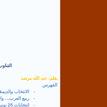
التناو
بقلم: عبد الله مرشد
§
الفهرس
-
الانتخاب والديمق
-
ربيع العرب
…
وا
-
انتخابات 25 نونبر