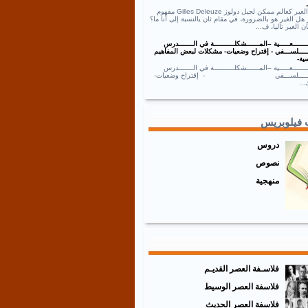
نص الغير كعالم ممكن لجيل دولوز Gilles Deleuze مفهوم
 هل الغير هو بالضرورة، في مقام ثان يالنسبة إلى أنا ما؟
ان الغير تاليا، ف...
ــــــعـــــية –المــــــشكلــــــــــة في الـــــــدرس
ـــــلســـفي - إقتراح وضعيات- مشكلات لبعض المفاهيم
ية-
ــــــعـــــية –المــــــشكلــــــــــة في الـــــــدرس
ـــــــلســـفي - إقتراح وضعيات-
..
 فيلوبريس
دروس
نصوص
منهجية
فلاسـفة العصر القديـم
فلاسفة العصر الوسيط
فلاسفة العصر الحديث