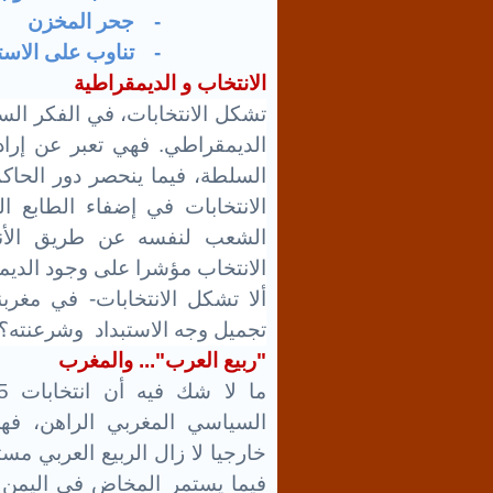
-
جحر المخزن
-
تناوب على الاستب
الانتخاب و الديمقراطية
تشكل الانتخابات، في الفكر ال
الديمقراطي. فهي تعبر عن إر
السلطة، فيما ينحصر دور الحاكم
الانتخابات في إضفاء الطابع
الشعب لنفسه عن طريق الأنظمة
الانتخاب مؤشرا على وجود الديم
ألا تشكل الانتخابات- في مغربن
تجميل وجه الاستبداد وشرعنته؟
"ربيع العرب"... والمغرب
السياسي المغربي الراهن، فه
خارجيا لا زال الربيع العربي مس
فيما يستمر المخاض في اليمن وس