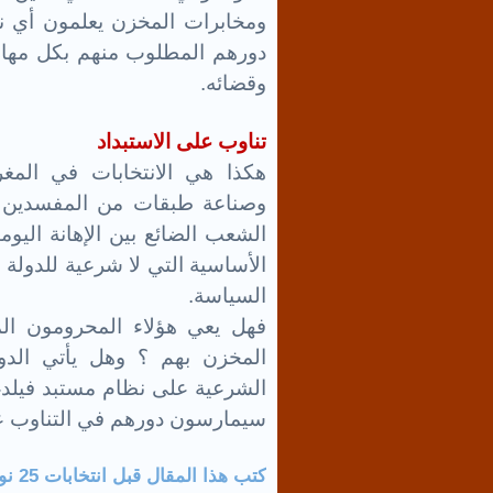
ومخابرات المخزن يعلمون أي ن
دورهم المطلوب منهم بكل مهار
وقضائه.
تناوب على الاستبداد
هكذا هي الانتخابات في المغر
وصناعة طبقات من المفسدين وال
الشعب الضائع بين الإهانة اليو
الأساسية التي لا شرعية للدول
السياسة.
فهل يعي هؤلاء المحرومون ال
المخزن بهم ؟ وهل يأتي الدور
الشرعية على نظام مستبد فيلدغ
سيمارسون دورهم في التناوب عل
كتب هذا المقال قبل انتخابات 25 نونبر 2011