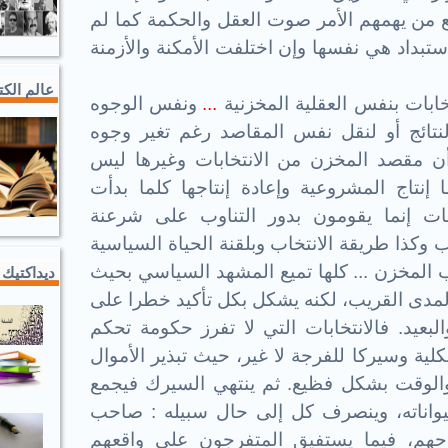
ع من يهمهم الأمر صوت العقل والحكمة كما لم
ستبداد هي نفسها وإن اختلفت الأمكنة والأزمنة
عالم الك
تخابات بنفس العقلية المخزنية
...
ونفس الوجوه
نتائج أو لنقل نفس المقاصد رغم تغير وجوه
أن مقصد المخزن من الانتخابات وغيرها ليس
ا إنتاج المشروعية
وإعادة إنتاجها كلما بدأت
ابات إنما يقومون بدور التناوب على شرعنة
ب وكذا طريقة الانتخاب وبلقنة الحياة السياسية
 المخزن ... كلها تميع المشهد السياسي بحيث
ديداكتيك 
دى القريب، لكنه يشكل بكل تأكيد خطرا على
بعيد. فالانتخابات التي لا تفرز حكومة تحكم
كلية وسيركا للفرجة لا غير، حيث تبذير الأموال
والوقت بشكل فظيع. ثم ينتهي السيرك فيجمع
حيواناته، وينصرف كل إلى حال سبيله : صاحب
هم، فيما يستفيق المتفرجون على واقعهم