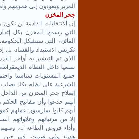
المرير ويعودون إلى همومهم وآماله
جحر المخزن
إن الانتخابات القادمة لن تكون 
التي رسمها المخزن بكل إتقان
الفائزة التي ستشكل الحكومة
تكريس الاستبداد والفساد، بل إض
الذي تم التبشير به أواخر القرن
سلميا داخل النظام الديمقراطي
جميع المستويات سياسيا واجتما
الشرعية على نظام يكاد يصاب ب
إصلاح جحر المخزن من الداخل أ
أنهم خدعوا وأن مفاتيح الحكم 
أنهم كانوا يمارسون عملهم كموظ
إلا من مرتباتهم وعلاواتهم السم
وأداء فروض الطاعة له. ومنهم
هدوء وفي صمت، في حين استم