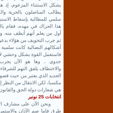
يطالب المناضلون بالحرية وال
سلمي للمطالبة بإسقاط الاستبد
هذا الحراك في مهده، فقام بالت
أول من يعلم أنهم أنظف منه. وأو
ثم جرب التخويف من هؤلاء بدعو
أشكالهم النضالية كانت سلمية 
فاستعمل القوة بشكل وحشي لإي
جدوى .. وها هو الآن يجرب ا
والاختطاف يلفق التهم للشرفاء 
الجديد الذي يعتبر من حيث فصوله
مكسبا، لكن الانتقال من النظر 
هي شعارات دولة الحق والقانون و
انتخابات 25 نونبر
ونحن الآن على مشارف الانتخا
طرق فإما صم الآذان والاستمرا