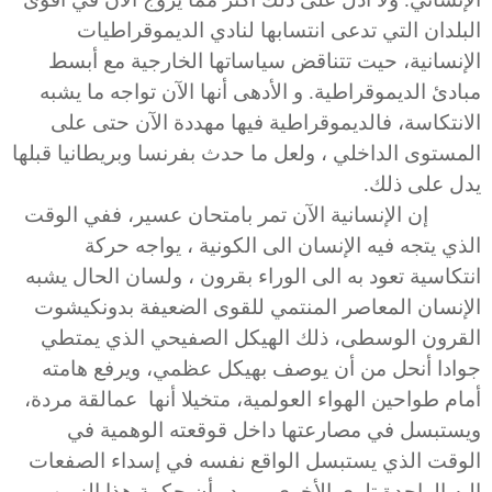
البلدان التي تدعى انتسابها لنادي الديموقراطيات
الإنسانية، حيت تتناقض سياساتها الخارجية مع أبسط
مبادئ الديموقراطية. و الأدهى أنها الآن تواجه ما يشبه
الانتكاسة، فالديموقراطية فيها مهددة الآن حتى على
المستوى الداخلي ، ولعل ما حدث بفرنسا وبريطانيا قبلها
يدل على ذلك.
إن الإنسانية الآن تمر بامتحان عسير، ففي الوقت
الذي يتجه فيه الإنسان الى الكونية ، يواجه حركة
انتكاسية تعود به الى الوراء بقرون ، ولسان الحال يشبه
الإنسان المعاصر المنتمي للقوى الضعيفة بدونكيشوت
القرون الوسطى، ذلك الهيكل الصفيحي الذي يمتطي
جوادا أنحل من أن يوصف بهيكل عظمي، ويرفع هامته
أمام طواحين الهواء العولمية، متخيلا أنها عمالقة مردة،
ويستبسل في مصارعتها داخل قوقعته الوهمية في
الوقت الذي يستبسل الواقع نفسه في إسداء الصفعات
إليه الواحدة تلوى الأخرى، ويبدو أن حكمة هذا الزمن