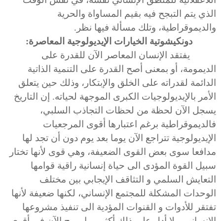
الذي يتم التبجح فيه بقيم المساواة والحرية
والديموقراطية، وتلك مسألة فيها نظر.
دونكيشوتية الخيارات الإيديولوجية المعاصرة:
يفتقد الإنسان المعاصر الآن للقدرة على
الديمومة، أو بمعنى أصح القدرة على التنمية الذاتية
الدائمة لقدراته على الخلق والإبتكار، وذلك حين يتعلق
الأمر بالإيديولوجيات الكبرى الموجهة لحياته. إن التاريخ
يسجل الآن لحظة من لحظات التجاذب السلبي،
فالديموقراطية برغم اعتبارها أقوى المرجعيات
الإيديولوجية تتراجع الآن يوما بعد يوم دون أن تجد لها
مدافعا سوى بعض القوى الضعيفة، وهي قوى لأنها تختار
سبيل القوة المؤدى الى حياة إنسانية راقية قوامها
التعايش السلمي و التثاقف الإيجابي بين مختلف
الوحدات المشكلة للمجتمع الإنساني، لكنها ضعيفة لأنها
تفتقر للأدوات و القنوات المؤدية الى تنفيذ مشروعها
الإنساني. ولا أدل على ذلك أكثر مما يروج الآن في أقوى