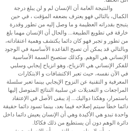
والنتيجة العامة أن الإنسان لم و لن يبلغ درجة
الكمال، بالتالي فهو يعترف بضعفه المؤقت ، في حين
يتبجح بقدراته العظيمة و ما وصل إليه من تطور وقدرة
خارقة في تطويع الطبيعة... والحال أن الإنسان مهما بلغ
من تطور و تجبر فهو كان دائما يكتشف وهمية اعتقاداته،
وبالتالي قد يمكن أن تصبح القاعدة الأساسية في الوجود
الإنساني هي الوهم. وكذلك ستصبح السمة الأساسية
للفكر الإنساني هي الانزياح، وهو انزياح إيجابي وسلبي
في الآن نفسه، حيث تعبر الاكتشافات و الابتكارات
المعرفية و التقنية عن النزوح الإيجابي بينما تعبر سلسلة
المراجعات و التعديلات عن سلبية النتائج المتوصل إليها
باستمرار، وهكذا دواليك... إذ يبقى الأصل في الإعتقاد
دائما خطأ سيتم إصلاحه فيما بعد، بينما تسود دائما حقيقة
واحدة تبدو هي الأكيدة وهي أن الإنسان يعيش دائما داخل
دائرة الوهم دون أن يستطيع من ذلك فكاكا.
يبدو أن لا مناص من التقرير بأن الإنسان يعيش