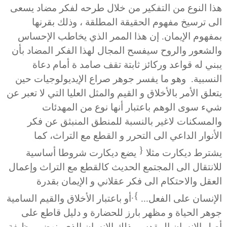
هذا النوع من التفكير من خلال طرحه لفكر مضاد يسعى
الى ترسيخ مفهوم الحقيقة المطلقة ، وذلك بقرنها
بمفهوم الإيمان. إن هذا الممر الذي يخاطب الإحساس
والشعور والروح سيفسح المجال لهذا الفكر المضاد بأن
يبني له قواعد وركائز ثابتة تقف صامد ة أمام دعاة
النسبية. وهو ما يفسر جوهر صراع الإيديولوجيات حين
يتعلق الأمر بالأخلاق و القيم والمثل العليا التي لا تعبر عن
شيء سوى الوهم باعتبار أنها نوع من المهدئات
والمسكنات لاغير بالنسبة للمنطق المنبثق عن فكر
الأنوار الداعي الى التحرر و القطع مع التراث، كما
{
يشترط ديكارت مثلا
يضع ديكارت شروطا أساسية
للانتقال الى المجتمع الحديث كالقطع مع التراث وإعمال
العقل والاحتكام الى فكر عقلاني و الإيمان بقدرة
}.
الإنسان على الفعل...
أو باعتبار الأخلاق والقيم السامية
جوهر الحياة و مظهر بارز للحضارة و دليل قاطع على
أصل الإنسان المقدس، ذلك الإنسان الذي ينهض بوظيفة