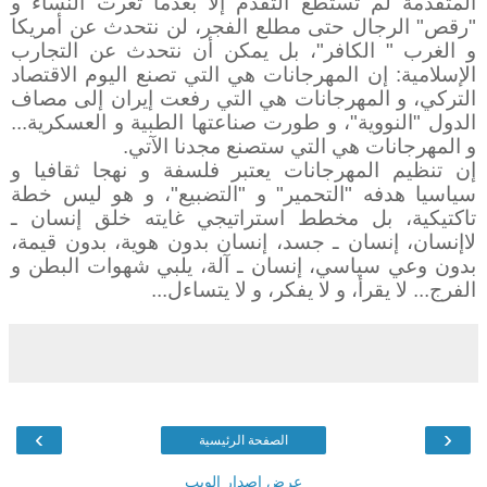
المتقدمة لم تستطع التقدم إلا بعدما تعرت النساء و
"رقص" الرجال حتى مطلع الفجر، لن نتحدث عن أمريكا
و الغرب " الكافر"، بل يمكن أن نتحدث عن التجارب
الإسلامية: إن المهرجانات هي التي تصنع اليوم الاقتصاد
التركي، و المهرجانات هي التي رفعت إيران إلى مصاف
الدول "النووية"، و طورت صناعتها الطبية و العسكرية...
و المهرجانات هي التي ستصنع مجدنا الآتي.
إن تنظيم المهرجانات يعتبر فلسفة و نهجا ثقافيا و
سياسيا هدفه "التحمير" و "التضبيع"، و هو ليس خطة
تاكتيكية، بل مخطط استراتيجي غايته خلق إنسان ـ
لاإنسان، إنسان ـ جسد، إنسان بدون هوية، بدون قيمة،
بدون وعي سياسي، إنسان ـ آلة، يلبي شهوات البطن و
الفرج... لا يقرأ، و لا يفكر، و لا يتساءل...
›
‹
الصفحة الرئيسية
عرض إصدار الويب