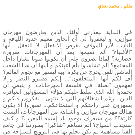
بقلم : محمد بعدي
في البداية ليعذرني أولئك الذين يعارضون مهرجان
موازين، و ليغفروا لي أن أتجاوز معهم حدود اللياقة و
التأدب لأن الموقف يفرض الانفعال لا التعقل.. أيها
"الأغبياء" ألم تفهموا بعد أن المهرجانات ضرورة
حضارية؟ لماذا تصرون على أن تكونوا صوتا نشازا داخل
المجتمع؟ ألم تشاهدوا بأم أعينكم و أبيها أن هذا الشعب
العاشق للفن يخرج عن بكرة أبيه ليسهر مع نجوم العالم؟
أف لكم أيها "المتخلفون"... إنكم قصيرو النظر و لا
تفهمون "بصلة" في فلسفة المهرجانات، و ينبغي أن
تحمدوا الله الذي سلط عليكم هؤلاء المسؤولين العباقرة
الذين ـ رغم انشغالاتهم التي لا تنتهي ـ يفكرون فيكم و
يسهرون على راحتكم و استمتاعكم... تصوروا ألا يكون
هنالك مهرجان موازين و أشباهه من المهرجانات، أليست
كارثة؟؟ من سيعرف بوجود بلد إسمه المغرب؟ و كيف
سنجذب السياح؟ ألم تساهم "شاكيرا" بصورتها في جامع
الفنا مساهمة لم نكن نحلم بها في الترويج للسياحة في