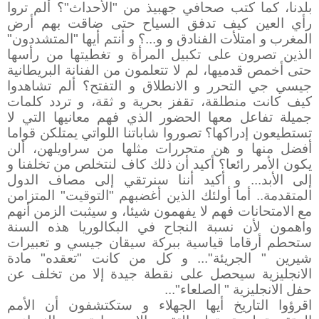
بلدنا، كما كتب صحافي جهبيذ من "الأحداث"؟ ألم تروا
رأي العين كيف تدفق السياح حتى ضاقت بهم أرض
المغرب و امتلأت الفنادق و و...؟ و أنتم أيها "المتشددون"
الذين تصرون على تكبيل المرأة و تغطيتها من رأسها
حتى أخمص قدميها، لم لا تتعلمون من الفنانة البريطانية
جيسي جي التحرر و الانطلاق و التفتح؟ ألم تشاهدوا
كيف كانت منطلقة، تقفز بحرية و ثقة، و تردد كلمات
جميلة تفاعل معها الحضور الذي فهم معانيها التي لا
تستطيعون إدراكها؟ تصوروا شاباتنا اللواتي يمتلكن قواما
أفضل منها و هن متحررات مثلها من سراويلهن، ألن
يكون الأمر رائعا؟ أكيد أن ذلك كاف لنتخلص من تخلفنا و
إلى الأبد... و أكيد أننا سنرتقي إلى مصاف الدول
المتقدمة.. أما أولئك الذين أغضبهم "التوقيت" المتزامن
مع الامتحانات فهم لا يفهمون شيئا، و سيثبت الزمن أنهم
واهمون لأن نسبة النجاح في البكالوريا هذه السنة
ستحطم أرقاما قياسية ببركة سيقان جيسي و تعبيرات
شيرين " الجريئة"... و كل من كانت "تعقده" مادة
الانجليزية سيحصل على نقطة جيدة إلا من تخلف عن
حفل الانجليزية " الصلعاء"...
اقرؤوا التاريخ أيها الجهلاء و ستكتشفون أن الأمم