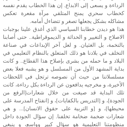
الرداءة و يسعى إلى الابداع. إن هذا الخطاب يقدم نفسه
كخطاب سحري يمنح المتلقي مرآة مقعرة تعكس
مشاكله بشكل يجعلها تصغر و تتضاءل أمامه.
هذا هو ديدن خطابنا السياسي الذي أغدق علينا بوجبات
الاصلاح و التغيير و الحداثة و الديموقراطية.. حتى أصابنا
بالتخمة، بل الغثيان. و لعل آخر الإبداعات في صناعة
التخلف في بلادنا هو ذلك المتعلق بالنظام التعليمي في
البلاد و ما حمله من بشرى بإصلاح هذا القطاع.. و كانت
بداية المشهد الأول من المسلسل و هو يشبه فعلا بعض
مسلسلاتنا من حيث أن نصوصه ترتجل في اللحظات
الأخيرة، و مخرجيه يدافعون عن الرداءة بكل رداءة، كانت
تلك البداية قد صيغت من خلال شعارات[الرفع من
الجودة]، و [التدريس بالكفايات]، و [انفتاح المدرسة على
محيطها]، و [و التربية على حقوق الانسان]... و هي
شعارات ضخمة ضخامة تخلفنا. إن سؤال الجودة داخل
منظومتنا التعليمية هو سؤال كبير وواسع، و ينبغي