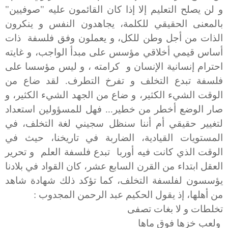
و لن يصلح التعليم إلا إذا كان القائمون عليه "صوفيين"
بالمعنى الحقيقي للكلمة، يجاهدون النفس و ينكرون
الذات من أجل وطن للكل، و يعملون وفق فلسفة ذات
أساس قيمي أخلاقي مؤسس على مبدأ الواجب، و غايته
احترام إنسانية الإنسان و كرامته ، و ليس مؤسسا على
فلسفة تبدع التخلف و تفرخ التطرف. لقد ضاع من
الوقت الشيء الكثير، و ضاع من الجهد الشيء الكثير، و
صار الوضع أخطر من خطير... فهل للمسؤولين استعداد
لتغيير حقيقي أم أننا سنظل سجيني لغة التخلف، في
المستويات القيادية، الضاربة في تاريخنا، حيث في
الوقت الذي كانت فيه أوربا تبدع فلسفة العلم و تحرير
العقل ابتداء من القرن السابع عشر، كان القواد في بلادنا
يؤسسون لفلسفة التخلف، كما تؤكد ذلك شهادة شاهد
من أهلها، إذ يقول الحكيم عبد الرحمن المجدوب :
تخلطات و لا بغات تصفى
ولعب خزها فوق ماها