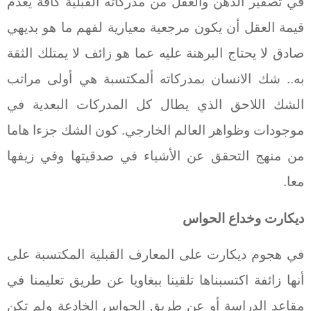
في تصفير الذهن والعقل من مدركاته القبلية كافة يعدم
قيمة العقل أن يكون مرجعية معيارية لفهم ما هو بديهي
صادق لا يحتاج البرهنة عليه عما هو زائف لا يمتلك الثقة
به.. شك الانسان بمدركاته ألمكتسبة هي أولى مراتب
الشك اللاحق الذي يطال كل المدركات البعدية في
موجودات وظواهر العالم الخارجي. كون الشك جزءا هاما
من منهج التحقق عن الأشياء في صدقيتها وفي زيفها
معا.
ديكارت وخداع الحواس
في هجوم ديكارت على المعارف القبلية المكتسبة على
أنها زائفة اكتسبناها تلقينا ببغاويا عن طريق تعليمنا في
مقاعد الدراسة أو عن طريق الحواس الخادعة ولم تكن