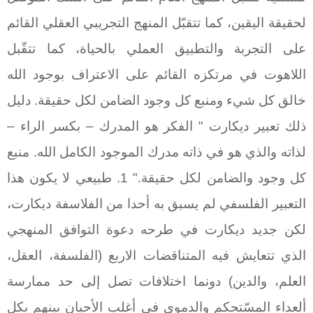
لحقيقة اليقين، كما تتقبّل المنهج التجريبي العقلي القائم
على التجربة والتطبيق العملي بالحياة، كما تتقّبل
اللاهوت في مرتكزه القائم على الاعتراف بوجود الله
خالق كل شيء ومنبع كل وجود الضامن لكل حقيقة. دليل
ذلك تعبير ديكارت " الفكر هو المدرك – بكسر الراء –
لذاته والذي هو في ذاته مدرك الموجود الكامل الله. منبع
كل وجود والضامن لكل حقيقة." 1. طبيعي لا يكون هذا
التعبير الفلسفي لم يسبق به أحدا من الفلاسفة ديكارت،
لكن جديد ديكارت في طرحه دعوة التوافق المنهجي
الذي تتعايش فيه المتناقضات الاربع (الفلسفة، العقل،
العلم، والدين) دونما اختلافات تصل إلى حد ممارسة
ألعداء المسّتحكم والدموي في أغلب الأحيان بينهم بكل