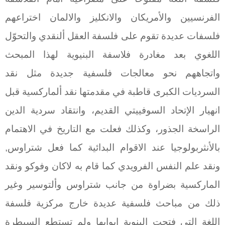
الفرنسيين والأمريكان والانكليز والالمان اختراعهم
فلسفات عديدة تقوم على فلسفة العقل ألنقدي والتحوّل
اللغوي بعد مغادرة فلاسفة البنيوية لهذا المبحث
واتجاههم نحو معالجات فلسفية جديدة مثل نقد
السرديات الكبرى قاطبة في مقدمتها نقد ألماركسية قبل
انهيار الإتحاد السوفييتي القديم، وانتقاد سردية الدين
الراسخة الجذور، وكذلك فعلت مع التاريخ في الاهتمام
بالأنثربولوجيا عند الاقوام البدائية كما فعل شتراوس,
ونقد علم النفس الفرويدي كما قام به لاكان وفوكو ونقد
الماركسية بضراوة من جانب شتراوس وألتوسير وغير
ذلك من مباحث فلسفية عديدة خارج مركزية فلسفة
اللغة التي فتحت البنوية ابوابها ولم تستطع السيطرة