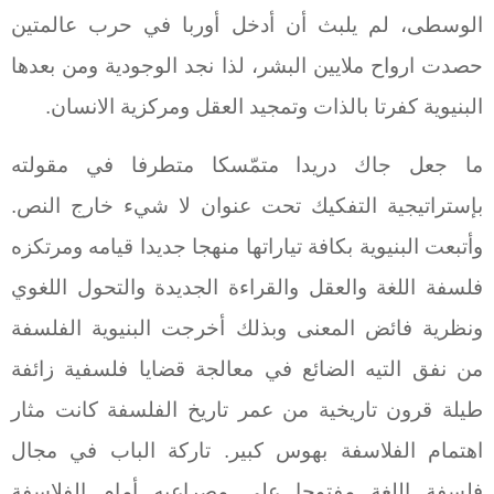
الوسطى، لم يلبث أن أدخل أوربا في حرب عالمتين
حصدت ارواح ملايين البشر، لذا نجد الوجودية ومن بعدها
البنيوية كفرتا بالذات وتمجيد العقل ومركزية الانسان.
ما جعل جاك دريدا متمّسكا متطرفا في مقولته
بإستراتيجية التفكيك تحت عنوان لا شيء خارج النص.
وأتبعت البنيوية بكافة تياراتها منهجا جديدا قيامه ومرتكزه
فلسفة اللغة والعقل والقراءة الجديدة والتحول اللغوي
ونظرية فائض المعنى وبذلك أخرجت البنيوية الفلسفة
من نفق التيه الضائع في معالجة قضايا فلسفية زائفة
طيلة قرون تاريخية من عمر تاريخ الفلسفة كانت مثار
اهتمام الفلاسفة بهوس كبير. تاركة الباب في مجال
فلسفة اللغة مفتوحا على مصراعيه أمام الفلاسفة