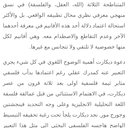
المتناطحة الثلاثة (الله، العقل، والفلسفة) في نسق
منهجي معرفي نظري محال تطبيقه الواقعي. بل والأكثر
استحالة اعتماد دلالة أحد هذه الأقانيم في معرفة أحدهما
الآخر وعدم التقاطع والاصطدام معه. وهي أقانيم لكل
منها خصوصية لا تلتقي ولا تتجانس مع غيرها.
دعوة ديكارت أهمية الوضوح اللغوي في كل شيء يجري
التعبير عنه كمدرك عقلي رغم اعتمادها بدأب فلسفي
مثابر ثيمة فلسفية اولى بعد ثلاثة قرون من عصر
ديكارت، في الاهتمام الاستثنائي من قبل عمالقة فلسفة
اللغة التحليلية الانجليزية وعلى وجه التحديد فينجشتين
وجورج مور, نجد ديكارت يلجأ تحت رغبة تحقيقه التبسيط
الواضح هاجسه الفلسفي البحثي الى مثل هذا التعبير