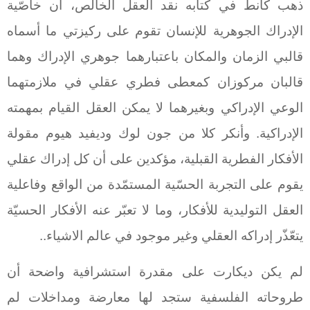
ذهب كانط في كتابه نقد العقل الخالص، أن خاصّية
الإدراك الجوهرية للإنسان تقوم على ركيزتي ما أسماه
قالبي الزمان والمكان باعتبارهما جوهري الإدراك وهما
قالبان مركوزان كمعطى فطري عقلي في ملازمتهما
الوعي الإدراكي وبغيرهما لا يمكن العقل القيام بمهمته
الإدراكية. وأنكر كلا من جون لوك وديفيد هيوم مقولة
الأفكار الفطرية القبلية، مؤكدين على أن كل إدراك عقلي
يقوم على التجربة الحسّية المستمّدة من الواقع وفاعلية
العقل التوليدية للأفكار، وما لا تعبّر عنه الأفكار الحسيّة
يتعّذّر إدراكه العقلي وغير موجود في عالم الاشياء..
لم يكن ديكارت على مقدرة استشرافية واضحة أن
طروحاته الفلسفية ستجد لها معارضة ومداخلات لم