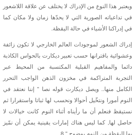
ويعتبر هذا النوع من الإدراك لا يختلف عن علاقة اللاشعور
في تداعياته الصورية التي لا يحدّها زمان ولا مكان كما
في إدراكنا الأشياء في حالة اليقظة.
إدراك الشعور لموجودات العالم الخارجي لا تكون زائفة
وعشوائية باقترانها حسب تعبير ديكارت بالحواس الكاذبة
دائما والمفاهيم القبلية المكتسبة من المحيط عبر
التجربة المتراكمة في مخزون الذهن الواجب التحرر
الكامل منها.. ويصل ديكارت قوله نصا " إننا نعتقد في
النوم أمورا ونتخّيل أحوالا ونحسب لها ثباتا واستقرارا ثم
نستيقظ فنعلم أن ما رأيناه أثناء النوم كانت خيالات لا
حاصل لها, كما ليس هناك إمارات يقينية يمكن أن نمّيز
بها اليقظة من النوم بوضوح." 8