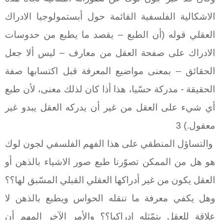
الاشكالية الفلسفية القائمة حول أبستمولوجيا الادراك
العقلي قوله (أن الطبع – يقصد ما يطبع من حدوسات
الادراك على صفحة العقل من معارف – ليس ألا جعل
الحقائق – بمعنى مواضيع المعرفة قبل اكتسابها صفة
الحقيقة - مدركة حسّيا، هذا أذا كان لذلك معنى، لأن طبع
أي شيء على العقل من غير أن يدركه العقل يبدو غير
معقول.) 3
والتساؤل المنطقي على هذا الفهم الفلسفي لجون لوك
هو هل من الممكن تصوّرنا طبع صور الاشياء بالذهن أو
العقل يكون من غير أدراكها العقلي القبلي المسّبق لها؟؟
وهل يكفي معرفة ما تنقله الحواس ويطبع بالذهن لا
علاقة للعقل بتمّثله إدراكيا؟؟ والأمر الآخر المهم أن