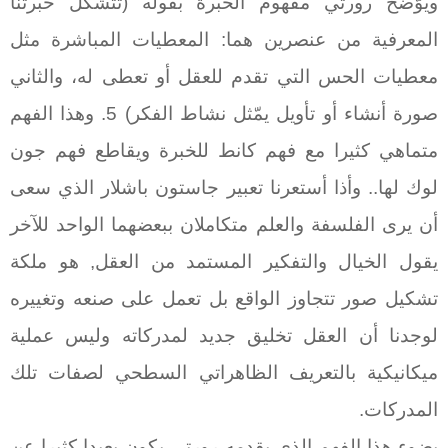
ويوّضح رورتي مفهوم الخبرة بقوله (تتشكل خبرتنا
المعرفية من عنصرين هما: المعطيات المباشرة مثل
معطيات الحس التي تقدم للعقل أو تعطى له، والثاني
صورة أنشاء أو تأويل يمّثل نشاط الفكر) 5. وهذا الفهم
متماهي كثيرا مع فهم كانط للخبرة ويقاطع فهم جون
لوك لها.. وأذا أستعرنا تعبير جاستون باشلار الذي سعى
أن يرى الفلسفة والعلم متكاملان ببعضهما الواحد للآخر
يقول الخيال والتفكير المستمد من العقل, هو ملكة
تشكيل صور تتجاوز الواقع بل تعمل على صنعه وتغييره
لوجدنا أن العقل تخليق جديد لمدركاته وليس عملية
ميكانيكية بالتعريف الظاهراتي السطحي لصفات تلك
المدركات.
بضوء هذا الفهم الذي يقدمه رورتي يكون بعيدا كثيرا عن