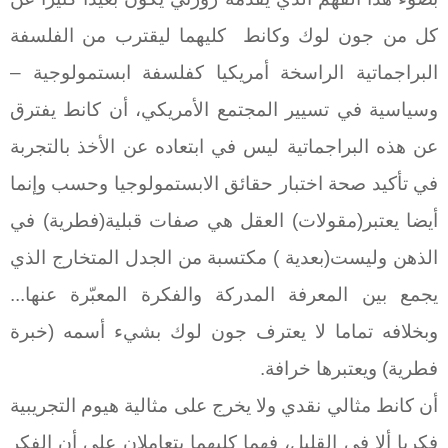
كل من جون لوك وكانط
كليهما ليقترب من الفلسفة
البراجماتية الراسخة أمريكيا كفلسفة ابستمولوجية –
وسياسية في تسيير المجتمع الأمريكي، أن كانط يفترق
عن هذه البراجماتية ليس في ابتعاده عن الأخذ بالتجربة
في تأكيد صحة اختبار حقائق الابستمولوجيا وحسب وإنما
أيضا يعتبر(مقولات) العقل هي صفات قبلية(فطرية) في
الذهن وليست(بعدية ) مكتسبة من الجدل المتخارج الذي
يجمع بين المعرفة المدركة والفكرة المعبّرة عنها...
وبخلافه تماما لا يعترف جون لوك بشيء أسمه (خبرة
فطرية) ويعتبرها خرافة.
أن كانط مثالي نقدي ولا يخرج على مثالية هيوم التجريبية
فكريا ألا في القليل، فهما كليهما يتعاملان على أن الفكر