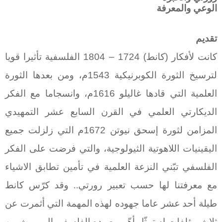
الوعي والمعرفة
تقديم
كانت لأفكار (كانط) 1724 – 1804 الفلسفية تأثيرا قويا
لترسيخ الثورة الكوبرنيكية 1543م، ومن بعدها الثورة
العلمية التي قادها غاليلو 1616م، وانسجاما مع الفكر
الديكارتي العلمي في القرن السابع عشر التمهيدي
المزامن لثورة إسحق نيوتن 1672م التي زلزلت جميع
اليقينيات اللاهوتية الثيولوجية، والتي فرضت على الفكر
الفلسفي تبّني النزعة العلمية في تأمين تطابق الاشياء
مع معرفتنا لها حسب تعبير رورتي.. وقد كرّس كانط
طيلة أحد عشر عاما جهوده لهذه المهمة التي أثمرت عن
ثلاث مؤلفات له تمثّل أهّم رصيده الفلسفي الموروث من