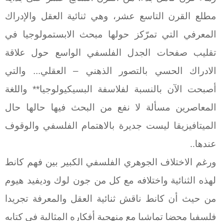
مطلع القرن التاسع عشر، وهي ثنائية العقل والإدراك
المعرفي التي تمرّكز حولها مبحث الابستمولوجيا في
تقليب صفحات الجدل الفلسفي الواسع حول علاقة
الادراك الحسي بالتصور الذهني – العقلي... والتي
أصبحت الآن بالنسبة لفلاسفة البسيكيولوجيا** واللغة
المعاصرين مسألة لا نفع من البحث فيها حالها حال
الميتافيزيقا ليست جديرة بالاهتمام الفلسفي والوقوف
عندها..
ورغم الاختلاف الجوهري الفلسفي الكبير بين فهم كانط
لهذه الثنائية واختلافه مع كل من جون لوك وديفيد هيوم
من حيث أن كانط ناقش ثنائية العقل والمعرفة تجريدا
فلسفيا محضا تماشيا مع منهجية أفكاره المثالية في كتابه