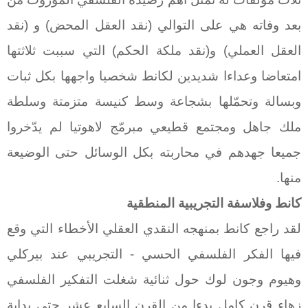
بعد وفاته هي على التوالي (نقد العقل المحض) و (نقد
العقل العملي) و(نقد ملكة الحكم) التي سببت ثلاثتها
امتعاضا وعداءا شديدين لكانط شخصيا واجهها بكل ثبات
وبسالة وتحمّلها بشجاعة وسط كنيسة متزمتة وسلطة
ملك جاهل ومجتمع قطيعي مبرمّج لاهوتيا لم يدّخروا
جميعا جهدهم في محاربته بكل الوسائل حتى الوضيعة
منها.
كانط وفلاسفة التجريبية المنطقية
لقد راجع كانط بمنهجه النقدي العقلي الأخطاء التي وقع
فيها الفكر الفلسفي الحسي - التجريبي عند بيركلي
وهيوم وجون لوك حول ثنائية شغلت التفكير الفلسفي
زهاء قرن كامل بدءا من القرن السابع عشر حتى بداية