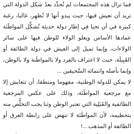
فما تزال هذه المجتمعات لم تُحدِّد بعدُ شكل الدولة التي
تريد أن تعيش فيها، حيث يبدو أنها لا تُظهِر، غالبا، رغبة
كبيرة في أن تحيا في إطار دولة حديثة تُشكِّل المواطَنَة
عمادها الأساس ويعلو الولاء للوطن فيها على سائر
الولاءات، وإنما تميل إلى العيش في دولة الطائفة أو
القَبِيلَة، حيث لا اعتراف بالفرد ولا بالمواطَنة ولا بالوطن،
وإنما بأصله وانتمائه السَّحيقين
...
لا يمكن للدولة الوطنية، مفهوما ومنطقا، أن تتعايش إلا
مع مرجعية المواطَنَة، وذلك على عكس المرجعية
الطائفية والقَبَلِية التي تعتبر الوطن وثنا يجب التخلُّص منه
بتحطيمه، لأن المواطَنَة لا تنهض على رابطة العرق أو
الطائفة أو المذهب
!...