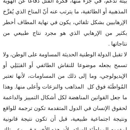
بيئة تدعم، في جزء منها، فكرة القتل دفاعا عن الهوية
المذهبية أو الطائفية، ما يترتب عنه أنّ المناخ الذي يُفرِّخ
الإرهابيين بشكل تلقائي، يكون في نهاية المطاف أخطر
بكثير من الإرهابي الذي هو مجرد نتاج طبيعي من
نتاجاتها
.
لا تقبل الدولة الوطنية الحديثة المساومة على الوطن، ولا
تسمح بجعله موضوعا للنقاش الطائفي أو القبَبَلِي أو
الإيديولوجي، وما إلى ذلك من المساومات، لأنها تعتبر
المُواطَنَة فوق كل المذاهب والنزعات وأعلى منها. وهذا
ما جعل القوانين المناهضة لكل أشكال التمييز والداعمة
لحقوق الإنسان في الدول المتقدمة تكون ترجمة للواقع
ونتيجة اجتماعية طبيعية، قبل أن تكون نتيجة قانونية
لمفهوم المواطَنَة السائد، لأن هذه الأخيرة في وعي تلك