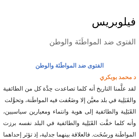
فيلوبريس
الفتوى ضد المواطَنَة والوطن
الفتوى ضد المواطَنَة والوطن
د محمد بوبكري
لقد علَّمنا التاريخ أنه كلما تصاعدت حِدَّة كل من الطائفية
والقَبَلِية في بلد معيَّن إلا وضَعُفت فيه المواطَنة، وتحوَّلت
القٓبٓلِية والطائفية إلى هوية وانتماء ومعيارين سياسيين،
وأنه كلما خفَّت القٓبٓلِية والطائفية في البلد نفسه برزت
المواطَنة ورسُخَت. فالعلاقة بينهما جدلية، إذ تؤثر إحداهما