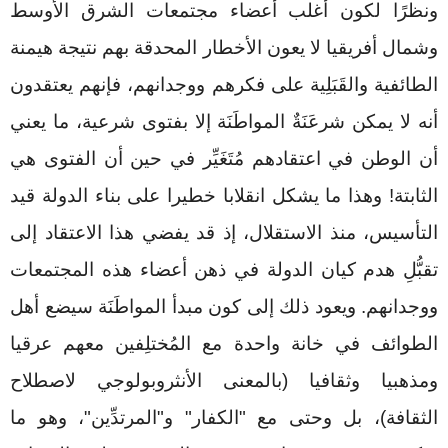
ونظرًا لكون أغلب أعضاء مجتمعات الشرق الأوسط
وشمال أفريقيا لا يعون الأخطار المحدقة بهم نتيجة هيمنة
الطائفية والقَبَلِية على فكرهم ووجدانهم، فإنهم يعتقدون
أنه لا يمكن شرعَنَةٌ المواطَنَة إلا بفتوى شرعية، ما يعني
أن الوطن في اعتقادهم مُتَغَيِّر في حين أن الفتوى هي
الثابتة! وهذا ما يشكل انقلابا خطيرا على بناء الدولة قيد
التأسيس، منذ الاستقلال، إذ قد يفضي هذا الاعتقاد إلى
تقبُّلِ هدم كيان الدولة في ذهن أعضاء هذه المجتمعات
ووجدانهم. ويعود ذلك إلى كون مبدأ المواطَنَة سيضع أهل
الطوائف في خانة واحدة مع المُختلِفين معهم عرقيا
ومذهبيا وثقافيا (بالمعنى الأنثروبولوجي لاصطلاح
الثقافة)، بل وحتى مع "الكفار" و"المرتدِّين"، وهو ما