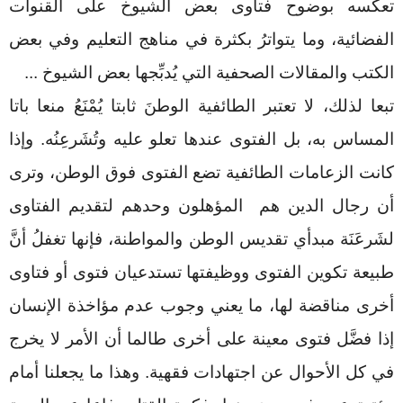
تعكسه بوضوح فتاوى بعض الشيوخ على القنوات
الفضائية، وما يتواترُ بكثرة في مناهج التعليم وفي بعض
الكتب والمقالات الصحفية التي يُدبِّجها بعض الشيوخ
...
تبعا لذلك، لا تعتبر الطائفية الوطنَ ثابتا يُمْنَعُ منعا باتا
المساس به، بل الفتوى عندها تعلو عليه وتُشَرعِنُه. وإذا
كانت الزعامات الطائفية تضع الفتوى فوق الوطن، وترى
أن رجال الدين هم المؤهلون وحدهم لتقديم الفتاوى
لشَرعَنَة مبدأي تقديس الوطن والمواطنة، فإنها تغفلُ أنَّ
طبيعة تكوين الفتوى ووظيفتها تستدعيان فتوى أو فتاوى
أخرى مناقضة لها، ما يعني وجوب عدم مؤاخذة الإنسان
إذا فضَّل فتوى معينة على أخرى طالما أن الأمر لا يخرج
في كل الأحوال عن اجتهادات فقهية. وهذا ما يجعلنا أمام