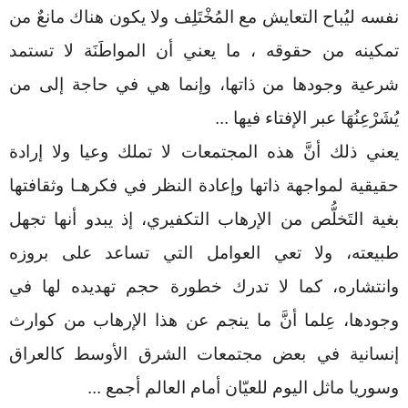
نفسه ليُباح التعايش مع المُخْتَلِف ولا يكون هناك مانعٌ من
تمكينه من حقوقه ، ما يعني أن المواطَنَة لا تستمد
شرعية وجودها من ذاتها، وإنما هي في حاجة إلى من
يُشَرْعِنُهَا عبر الإفتاء فيها
...
يعني ذلك أنَّ هذه المجتمعات لا تملك وعيا ولا إرادة
حقيقية لمواجهة ذاتها وإعادة النظر في فكرهـا وثقافتها
بغية التَخلُّص من الإرهاب التكفيري، إذ يبدو أنها تجهل
طبيعته، ولا تعي العوامل التي تساعد على بروزه
وانتشاره، كما لا تدرك خطورة حجم تهديده لها في
وجودها، عِلما أنَّ ما ينجم عن هذا الإرهاب من كوارث
إنسانية في بعض مجتمعات الشرق الأوسط كالعراق
وسوريا ماثل اليوم للعيّان أمام العالم أجمع
...