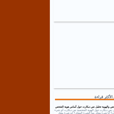
الأكثر قراءة
ص والهوية تحليل نص ديكارت حول أساس هوية الشخص
ل نص ديكارت حول الهوية الشخصية نص ديكارت أي شيء
إذن؟ أنا شيء مفكر وما الشيء المفكر؟ إنه شيء يشك