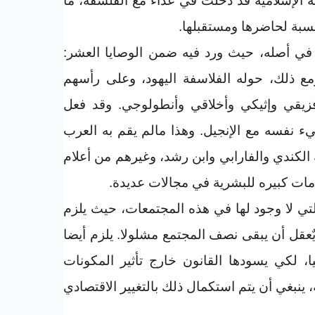
بية الإسلامية قد دخلت في عداء مع الفلسفة، ما
نسبة لحاضرها ومستقبلها
.
في أصله، حيث ورد فيه ضمن الوصايا العشر:
 ومع ذلك، حوله الفلاسفة اليهود، وعلى رأسهم
فزيقي وإثيكي وأخلاقي وأنطولوجي. وقد فعل
 نفسه مع الإنجيل. وهذا مالم يقم به العرب
لكندي والفارابي وابن رشد، وغيرهم من أعلام
دمات كبيره للبشرية في مجالات عديدة
.
لتي لا وجود لها في هذه المجتمعات، حيث يلزم
يٌعقل أن يبقى نصف المجتمع مشلولا. يلزم أيضا
ا، لكي يسودها القانون خارج تأثير المكونات
، ينبغي أن يتم استكمال ذلك بالتغيير الاقتصادي