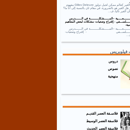
نص الغير كعالم ممكن لجيل دولوز Gilles Deleuze مفهوم
 هل الغير هو بالضرورة، في مقام ثان يالنسبة إلى أنا ما؟
ان الغير تاليا، ف...
ــــــعـــــية –المــــــشكلــــــــــة في الـــــــدرس
ـــــلســـفي - إقتراح وضعيات- مشكلات لبعض المفاهيم
ية-
ــــــعـــــية –المــــــشكلــــــــــة في الـــــــدرس
ـــــــلســـفي - إقتراح وضعيات-
..
 فيلوبريس
دروس
نصوص
منهجية
فلاسـفة العصر القديـم
فلاسفة العصر الوسيط
فلاسفة العصر الحديث