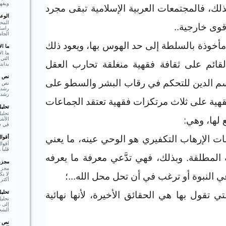
ويفهم
لك، فالمجتمعات العربية الإسلامية تبقى مجرد
الوع
المحو
قوى خارجية
..
راسل 
الجام
أخوذة بالسلطة إلى حد الهوس بها، ويعود ذلك
ما ا
ما ال
التي 
قائم على ثقافة فقهية منغلقة تحارب العقل
بدايت
نص ا
اسم الدين للتحكم في رقاب البشر والسطو على
نص ا
رشد،
قهية على ثلاث مرتكزات فقهية تعتقد الجماعات
تحلي
تحليل
 لها، وهي
:
الأشي
في فع
ات الإرهاب التكفيري هو الوحي عينه، ما يعني
أقوا
أقوا
قلبا هادئا"  Shakespear
ة المطلقة. وبذلك، فهي تدَّعي معرفة ما يعرفه
مجزوء
مجزو
لا ي
َّعي النبوة أو ترغب في أن تحل محل الله...؛
أكثر 
تحلي
تي تقول بها هي الحقائق الأخيرة، لأنها نهائية
تحلي
إلى م
الشخ