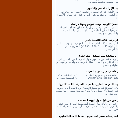
، ويتصور، ويثبت، وينفي...
ي : الإدراك الحسي والشعور
ر الأول: الإدراك الحسي والشعور تحليل نص برتراند
النص: "... عادة ما نقول إننا "واعون" في مقابل الأشياء
د...
لانسان؟ الوعي: موقف شونجو وموقف راسل
انسان؟ تقديم يعتبر سؤال ما الانسان أحد أهم الأسئلة
طرحها التفكير الفلسفي و ذلك منذ أن بدأت الفلسفة
ها الرسمية مع سقر...
بن رشد: علاقة الفلسفة بالدين
بن رشد: علاقة الفلسفة بالدين التعريف بابن رشد: ابن
رشد أبو الوليد "الحفيد" (1126-1198م) المعروف بابن
عالم مسل...
ل و مناقشة نص اسبينوزا حول الحرية
 و مناقشة نص اسبينوزا حول الحرية النص : لننتقل إلى
اء المخلوقة و المحددة بعلل خارجية ، سواء في وجودها أو
لها، و لنتصور ...
ل فلسفية حول مفهوم الحقيقة
ل فلسفية حول مفهوم الحقيقة - "إن الحقيقة تملك
William - "إن الحقيقة تكف ...
ة المعرفة: النظرية والتجربة، الحقيقة، الثانية بكالوريا
ءة المعرفة تقديم يتميز الإنسان عن كائنات أخرى بكونه
كتفي فقط بأن يعيش، وأن يكون موجودا فقط، وإنما يسعى
من ذلك إ...
ل نص جون لوك حول الهوية الشخصية
ل نص جون لوك حول الهوية الشخصية النص : "لكي نهتدي
ا يكوّن الهوية الشخصية لابد لنا أن نتبين ما تحتمله كلمة
ص من...
نص الغير كعالم ممكن لجيل دولوز Gilles Deleuze مفهوم