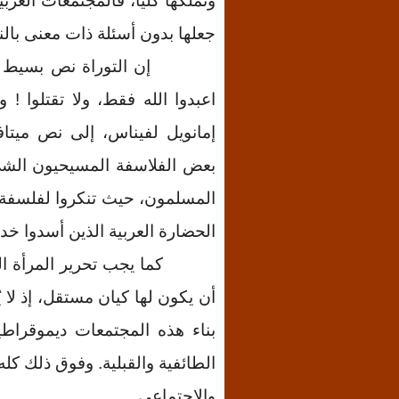
وتملٌّكها كليا، فالمجتمعات العر
جعلها بدون أسئلة ذات معنى بال
إن التوراة نص بسيط 
اعبدوا الله فقط، ولا تقتلوا !
إمانويل لفيناس، إلى نص ميتا
بعض الفلاسفة المسيحيون الشيء
المسلمون، حيث تنكروا لفلسفة ا
الحضارة العربية الذين أسدوا خ
كما يجب تحرير المرأة ا
أن يكون لها كيان مستقل، إذ لا 
بناء هذه المجتمعات ديموقراطي
الطائفية والقبلية. وفوق ذلك كله
والاجتماعي
.