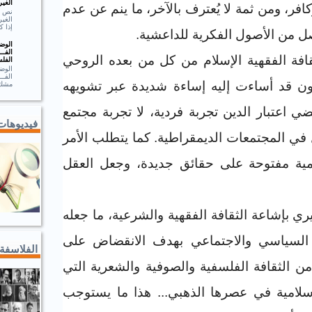
الغير
كافر، ومن ثمة لا يُعترف بالآخر، ما ينم عن عدم
الغير
إذا ك
أصل من الأصول الفكرية للداعشية
.
الوضـ
الفــ
افة الفقهية الإسلام من كل من بعده الروحي
الفلس
الوضـ
الف
ون قد أساءت إليه إساءة شديدة عبر تشويهه
مشك.
ي اعتبار الدين تجربة فردية، لا تجربة مجتمع
فيديوهات
 في المجتمعات الديمقراطية. كما يتطلب الأمر
امية مفتوحة على حقائق جديدة، وجعل العقل
ري بإشاعة الثقافة الفقهية والشرعية، ما جعله
السياسي والاجتماعي بهدف الانقضاض على
الفلاسفة
 الثقافة الفلسفية والصوفية والشعرية التي
لإسلامية في عصرها الذهبي... هذا ما يستوجب