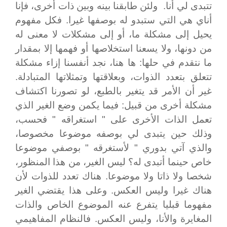
تتبدى لي أنا. ولئن طابقنا بينه وبين ذات أخرى، فإنا
أناي هي التي ستبدو له بوصفها غيرا. فكل مفهوم
يحيل إلى مشكلة ما، أو إلى مشكلات لا معنى له
من دونها، ولا يسعنا استخلاصها أو فهمها إلا بمقدار
ما نتقدم في حلها: ها هنا، نجد أنفسنا إزاء مشكلة
تتعلق بتعدد الذوات، وبعلاقتها وتمثلاتها المتبادلة.
غير أن الأمر قد يتغير بالطبع، لو تصورنا اكتشاف
مشكلة أخرى من قبيل: فيما يكمن وضع الغير الذي
تعمل الذات الأخرى على " استغراقه " فحسب،
وذلك حين يتبدى لي بوصفه موضوعا مخصوصا،
والذي آتي بدوري " لأستغرقه " بوصفي موضوعا
خاص حينما أتبدى له؟ ليس الغير، من هذا المنظور،
شخصا ولا ذاتا ولا موضوعا. هناك تعدد للذوات لأن
هناك غيرا وليس العكس. وعلى هذا يقتضي الغير
مفهوما قبليا يتفرع عنه الموضوع الخاص والذات
المغايرة والأنا، وليس العكس. فالنظام المفاهيمي