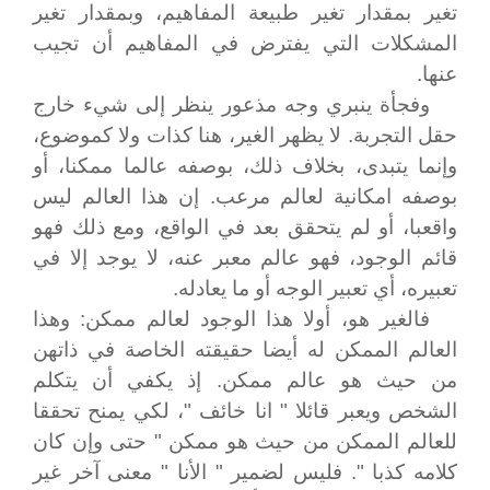
تغير بمقدار تغير طبيعة المفاهيم، وبمقدار تغير
المشكلات التي يفترض في المفاهيم أن تجيب
عنها.
وفجأة ينبري وجه مذعور ينظر إلى شيء خارج
حقل التجربة. لا يظهر الغير، هنا كذات ولا كموضوع،
وإنما يتبدى، بخلاف ذلك، بوصفه عالما ممكنا، أو
بوصفه امكانية لعالم مرعب. إن هذا العالم ليس
واقعبا، أو لم يتحقق بعد في الواقع، ومع ذلك فهو
قائم الوجود، فهو عالم معبر عنه، لا يوجد إلا في
تعبيره، أي تعبير الوجه أو ما يعادله.
فالغير هو، أولا هذا الوجود لعالم ممكن: وهذا
العالم الممكن له أيضا حقيقته الخاصة في ذاتهن
من حيث هو عالم ممكن. إذ يكفي أن يتكلم
الشخص ويعبر قائلا " انا خائف "، لكي يمنح تحققا
للعالم الممكن من حيث هو ممكن " حتى وإن كان
كلامه كذبا ". فليس لضمير " الأنا " معنى آخر غير