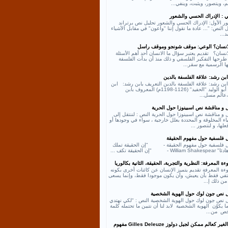
، ويتصور، ويثبت، وينفي...
ي : الإدراك الحسي والشعور
ر الأول: الإدراك الحسي والشعور تحليل نص برتراند
النص: "... عادة ما نقول إننا "واعون" في مقابل الأشياء
د...
لانسان؟ الوعي: موقف شونجو وموقف راسل
انسان؟ تقديم يعتبر سؤال ما الانسان أحد أهم الأسئلة
طرحها التفكير الفلسفي و ذلك منذ أن بدأت الفلسفة
ها الرسمية مع سقر...
بن رشد: علاقة الفلسفة بالدين
بن رشد: علاقة الفلسفة بالدين التعريف بابن رشد: ابن
رشد أبو الوليد "الحفيد" (1126-1198م) المعروف بابن
عالم مسل...
ل و مناقشة نص اسبينوزا حول الحرية
 و مناقشة نص اسبينوزا حول الحرية النص : لننتقل إلى
اء المخلوقة و المحددة بعلل خارجية ، سواء في وجودها أو
لها، و لنتصور ...
ل فلسفية حول مفهوم الحقيقة
ل فلسفية حول مفهوم الحقيقة - "إن الحقيقة تملك
William - "إن الحقيقة تكف ...
ة المعرفة: النظرية والتجربة، الحقيقة، الثانية بكالوريا
ءة المعرفة تقديم يتميز الإنسان عن كائنات أخرى بكونه
كتفي فقط بأن يعيش، وأن يكون موجودا فقط، وإنما يسعى
من ذلك إ...
ل نص جون لوك حول الهوية الشخصية
ل نص جون لوك حول الهوية الشخصية النص : "لكي نهتدي
ا يكوّن الهوية الشخصية لابد لنا أن نتبين ما تحتمله كلمة
ص من...
نص الغير كعالم ممكن لجيل دولوز Gilles Deleuze مفهوم