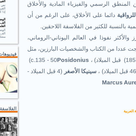
الغير
لمنطق الرسمي والفيزياء المادية والأخلاق
الغير
إذا ك
للرواقية
دائما على الأخلاق، على الرغم من أن
الوضـ
الفــ
ية بالنسبة للكثير من الفلاسفة اللاحقين.
الفلس
الوضـ
الف
 والأكثر نفوذا في العالم اليوناني-الروماني،
مشك.
تجت عددا من الكتاب والشخصيات البارزين، مثل
فيديوهات
(185
قبل الميلاد) ،
Posidonius
(c.135 - 50
سينيكا الأصغر
(4 قبل الميلاد -
Marcus Aure
الفلاسفة
 العربية