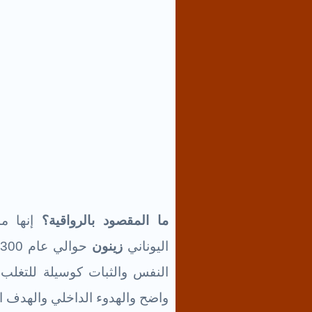
ما المقصود بالرواقية؟
إنها مد
اليوناني
زينون
النفس والثبات كوسيلة للتغل
واضح والهدوء الداخلي والهدف الن