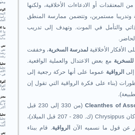
ويفهم
لمعتقدات أو الادعاءات الأخلاقية، ولكنها
الوع
المحو
وتدريبا مستمرين، وتتضمن ممارسة المنطق
راسل 
الجام
ذاتي والتأمل في الموت. وتهدف إلى تدريب
ما ا
ما ال
التي 
لحاضر.
بدايت
نص ا
ى الأفكار الأخلاقية
لمدرسة السخرية
، وخففت
نص ا
رشد،
للسخرية
مع بعض الاعتدال والعملية الواقعية.
تحلي
تحليل
 إلى
الرواقية
عموما على أنها حركة رجعية إلى
الأشي
في فع
ظورات (بناء على فكرة الرواقية التي تقول إن
أقوا
أقوا
قلبا هادئا"  Shakespear
بيعة).
مجزوء
مجزو
لا ي
Cleanthes of Ass
(من 330 إلى 230 قبل
أكثر 
تحلي
 كان
Chrysippus
(ك. 280 - 207 قبل الميلاد)،
تحلي
إلى م
الشخ
ر عن قول ما نسميه الآن
الرواقية
. قام ببناء