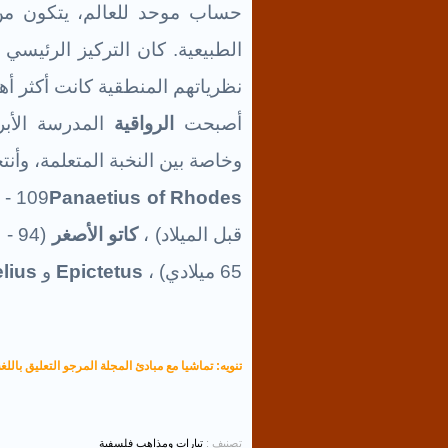
حساب موحد للعالم، يتكون من ا
الطبيعية. كان التركيز الرئيسي
نظرياتهم المنطقية كانت أكثر أهم
أصبحت
الرواقية
المدرسة الأبرز
وخاصة بين النخبة المتعلمة، وأن
 - 109
Panaetius of Rhodes
قبل الميلاد) ،
كاتو الأصغر
(94 - 46 قبل الميلاد) ،
65 ميلادي) ،
Epictetus
و
lius
تنويه: تماشيا مع مبادئ المجلة المرجو التعليق باللغة
تصنيف :
تيارات ومذاهب فلسفية