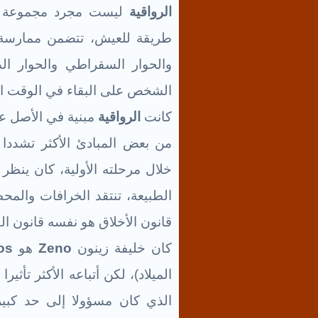
الرواقية
ليست مجرد مجموعة من ا
طريقة للعيش، تتضمن ممارسة 
والحوار السقراطي والحوار ال
الشخص على البقاء في الوقت ا
كانت
الرواقية
مبنية في الأصل عل
من بعض المبادئ الأكثر تشددا
خلال مرحلته الأولية، كان ينظر
الطبيعة، تنتقد الخرافات والمح
قانون الأخلاق هو نفسه قانون الط
كان خليفة زينون
Zeno
هو
os
الميلاد)، لكن أتباعه الأكثر تأثيرا
الذي كان مسؤولا إلى حد كبي