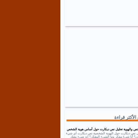
الأكثر قراءة
ص والهوية تحليل نص ديكارت حول أساس هوية الشخص
ل نص ديكارت حول الهوية الشخصية نص ديكارت أي شيء
إذن؟ أنا شيء مفكر وما الشيء المفكر؟ إنه شيء يشك