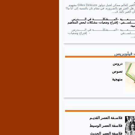
نص الغير كعالم ممكن لجيل دولوز Gilles Deleuze مفهوم
 هل الغير هو بالضرورة، في مقام ثان يالنسبة إلى أنا ما؟
ان الغير تاليا، ف...
ــــــعـــــية –المــــــشكلــــــــــة في الـــــــدرس
ـــــلســـفي - إقتراح وضعيات- مشكلات لبعض المفاهيم
ية-
ــــــعـــــية –المــــــشكلــــــــــة في الـــــــدرس
ـــــــلســـفي - إقتراح وضعيات-
..
 فيلوبريس
دروس
نصوص
منهجية
فلاسـفة العصر القديـم
فلاسفة العصر الوسيط
فلاسفة العصر الحديث