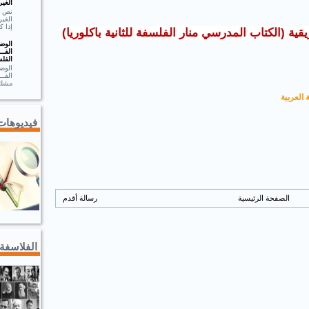
الغير
الغير
إذا ك
قية (الكتاب المدرسي منار الفلسفة للثانية باكلوريا)
الوضـ
الفــ
الفلس
الوضـ
الف
مشك.
 العربية
فيديوهات
الصفحة الرئيسية
رسالة أقدم
الفلاسفة