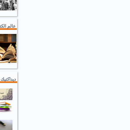
عالم الك
ديداكتيك 