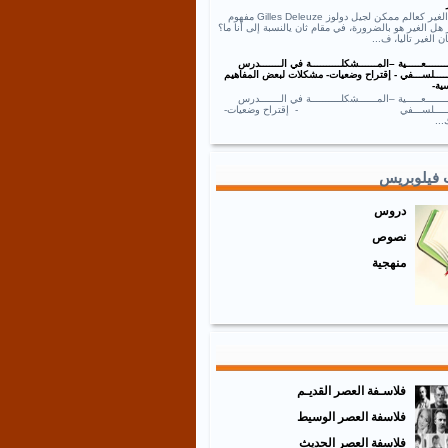
نص الغير كعالم ممكن لجيل دولوز Gilles Deleuze مفهوم
 هل الغير هو بالضرورة، في مقام ثان يالنسبة إلى أنا ما؟
ان الغير تاليا، ف...
ــــــعـــــية –المــــــشكلــــــــــة في الـــــــدرس
ـــــلســـفي - إقتراح وضعيات- مشكلات لبعض المفاهيم
ية-
ــــــعـــــية –المــــــشكلــــــــــة في الـــــــدرس
ـــــــلســـفي - إقتراح وضعيات-
..
 فيلوبريس
دروس
نصوص
منهجية
فلاسـفة العصر القديـم
فلاسفة العصر الوسيط
فلاسفة العصر الحديث