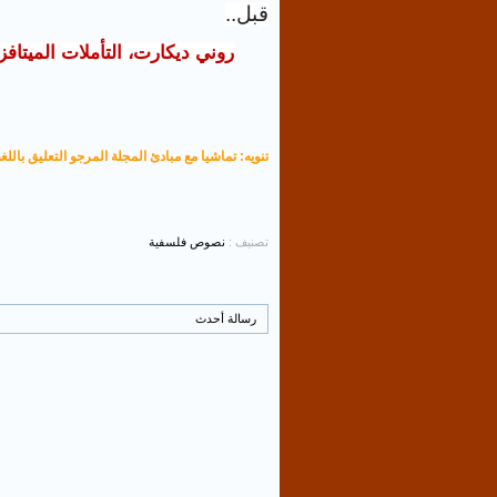
قبل
..
روني ديكارت، التأملات الميتافزي
تنويه: تماشيا مع مبادئ المجلة المرجو التعليق باللغة
تصنيف :
نصوص فلسفية
رسالة أحدث