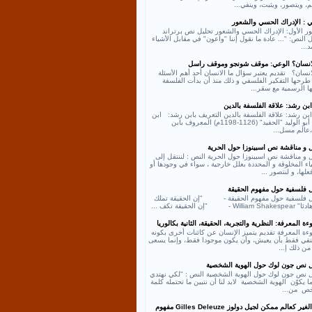
، ويتصور، ويثبت، وينفي...
ي : الإدراك الحسي والشعور
ر الأول: الإدراك الحسي والشعور تحليل نص برتراند
النص: "... عادة ما نقول إننا "واعون" في مقابل الأشياء
د...
لانسان؟ الوعي: موقف شونجو وموقف راسل
انسان؟ تقديم يعتبر سؤال ما الانسان أحد أهم الأسئلة
طرحها التفكير الفلسفي و ذلك منذ أن بدأت الفلسفة
ها الرسمية مع سقر...
بن رشد: علاقة الفلسفة بالدين
بن رشد: علاقة الفلسفة بالدين التعريف بابن رشد: ابن
رشد أبو الوليد "الحفيد" (1126-1198م) المعروف بابن
عالم مسل...
ل و مناقشة نص اسبينوزا حول الحرية
 و مناقشة نص اسبينوزا حول الحرية النص : لننتقل إلى
اء المخلوقة و المحددة بعلل خارجية ، سواء في وجودها أو
لها، و لنتصور ...
ل فلسفية حول مفهوم الحقيقة
ل فلسفية حول مفهوم الحقيقة - "إن الحقيقة تملك
William - "إن الحقيقة تكف ...
ة المعرفة: النظرية والتجربة، الحقيقة، الثانية بكالوريا
ءة المعرفة تقديم يتميز الإنسان عن كائنات أخرى بكونه
كتفي فقط بأن يعيش، وأن يكون موجودا فقط، وإنما يسعى
من ذلك إ...
ل نص جون لوك حول الهوية الشخصية
ل نص جون لوك حول الهوية الشخصية النص : "لكي نهتدي
ا يكوّن الهوية الشخصية لابد لنا أن نتبين ما تحتمله كلمة
ص من...
نص الغير كعالم ممكن لجيل دولوز Gilles Deleuze مفهوم