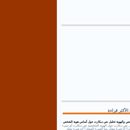
الأكثر قراءة
ص والهوية تحليل نص ديكارت حول أساس هوية الشخص
ل نص ديكارت حول الهوية الشخصية نص ديكارت أي شيء
إذن؟ أنا شيء مفكر وما الشيء المفكر؟ إنه شيء يشك