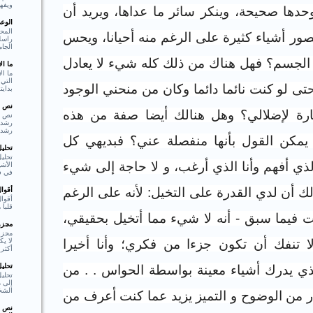
ويفهم
وحدها صحيحة، وينكر سائر ما عداها، ويريد أن
الوع
المحو
صور أشياء كثيرة على الرغم منه أحيانا، ويحس
راسل 
الجام
ء الجسم؟ فهل هناك من ذلك كله شيء لا يعادل
ما ا
ما ال
التي 
تى لو كنت نائما دائما وكان من منحني الوجود
بدايت
نص ا
ة لإضلالي؟ وهل هنالك أيضا صفة من هذه
نص ا
رشد،
يمكن القول بأنها منفصلة عني؟ فبديهي كل
تحلي
تحليل
 الذي أفهم وأنا الذي أرغب، و لا حاجة إلى شيء
الأشي
في فع
ك أن لدي القدرة على التخيل: لأنه على الرغم
أقوا
أقوا
قلبا هادئا"  Shakespear
 فيما سبق - أنه لا شيء مما أتخيل بحقيقي،
مجزوء
مجزو
لا ي
ا تنفك أن تكون جزءا من فكري؛ وأنا أخيرا
أكثر 
تحلي
 يدرك أشياء معينة بواسطة الحواس . . من
تحلي
إلى م
الشخ
ر من الوضوح و التميز يزيد عما كنت أعرف من