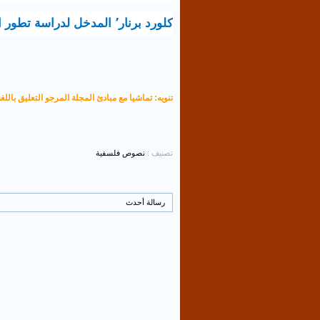
كلورد برنار٬
المدخل لدراسة تطور ا
تنويه: تماشيا مع مبادئ المجلة المرجو التعليق باللغة
تصنيف :
نصوص فلسفية
رسالة أحدث