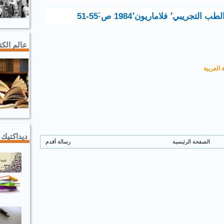
لطب التجريبي٬
فلاماريون1984٬
ص
˸
51-55
عالم الك
 العربية
ديداكتيك 
الصفحة الرئيسية
رسالة أقدم