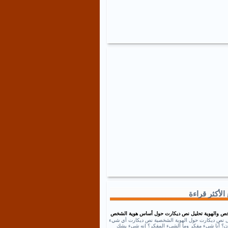
الأكثر قراءة
ص والهوية تحليل نص ديكارت حول أساس هوية الشخص
ل نص ديكارت حول الهوية الشخصية نص ديكارت أي شيء
إذن؟ أنا شيء مفكر وما الشيء المفكر؟ إنه شيء يشك