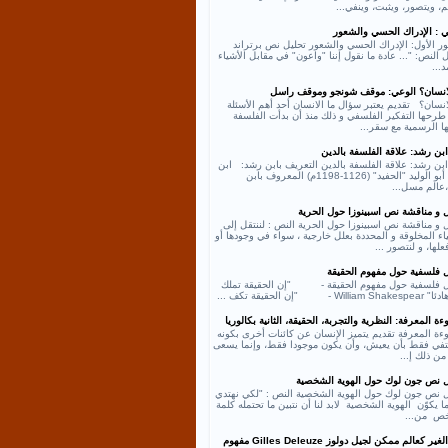
، ويتصور، ويثبت، وينفي...
ي : الإدراك الحسي والشعور
ر الأول: الإدراك الحسي والشعور تحليل نص برتراند
النص: "... عادة ما نقول إننا "واعون" في مقابل الأشياء
د...
لانسان؟ الوعي: موقف شونجو وموقف راسل
انسان؟ تقديم يعتبر سؤال ما الانسان أحد أهم الأسئلة
طرحها التفكير الفلسفي و ذلك منذ أن بدأت الفلسفة
ها الرسمية مع سقر...
بن رشد: علاقة الفلسفة بالدين
بن رشد: علاقة الفلسفة بالدين التعريف بابن رشد: ابن
رشد أبو الوليد "الحفيد" (1126-1198م) المعروف بابن
عالم مسل...
ل و مناقشة نص اسبينوزا حول الحرية
 و مناقشة نص اسبينوزا حول الحرية النص : لننتقل إلى
اء المخلوقة و المحددة بعلل خارجية ، سواء في وجودها أو
لها، و لنتصور ...
ل فلسفية حول مفهوم الحقيقة
ل فلسفية حول مفهوم الحقيقة - "إن الحقيقة تملك
William - "إن الحقيقة تكف ...
ة المعرفة: النظرية والتجربة، الحقيقة، الثانية بكالوريا
ءة المعرفة تقديم يتميز الإنسان عن كائنات أخرى بكونه
كتفي فقط بأن يعيش، وأن يكون موجودا فقط، وإنما يسعى
من ذلك إ...
ل نص جون لوك حول الهوية الشخصية
ل نص جون لوك حول الهوية الشخصية النص : "لكي نهتدي
ا يكوّن الهوية الشخصية لابد لنا أن نتبين ما تحتمله كلمة
ص من...
نص الغير كعالم ممكن لجيل دولوز Gilles Deleuze مفهوم