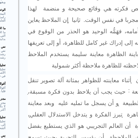
ويفهم
فحص فكرته هي وقائع صحيحة و منضمة
̣
لهذا
الوع
المحو
راسل 
مجربا في نفس الوقت.
̣
ثانيا
̨
إن الملاحظ يعاين
الجام
ما ا
امه، فهَمُّه الوحيد هو الحذر من الوقوع في
ما ال
التي 
بدايت
 إلى إدراك غير كامل للظاهرة، أو إلى تعريفها
نص ا
نص ا
ينة الظاهرة معاينة سليمة يستخدم الملاحظ
رشد،
احظته للظاهرة ملاحظة أكثر شمولية
تحلي
تحليل
الأشي
في فع
̨
أثناء معاينته للظواهر بمثانة آلة تصوير تنقل
أقوا
أقوا
عة
˸
حيث يجب أن يلاحظ بدون فكرة مسبقة
،
قلبا هادئا"  Shakespear
مجزوء
طبيعة
̨
و أن يسجل ما تمليه عليه
̣
وبعد معاينة
مجزو
لا ي
أكثر 
اهرة
̨
تبرز الفكرة و يتدخل الاستدلال العقلي
،
تحلي
تحلي
ة
̣
أن العالم التجريبي هو الذي يستطيع بفضل
إلى م
الشخ
 الملاحظة
̨
أن يؤسس التجربة بحيث تسمح