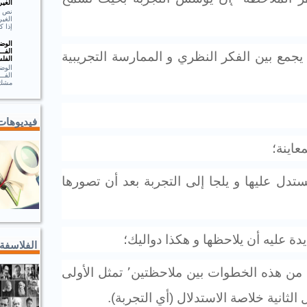
الغير
الغير
إذا ك
الوضـ
الفــ
 يجمع بين الفكر النظري و الممارسة التجريبية
الفلس
الوضـ
الف
مشك.
فيديوهات
عاينة؛
ستدل عليها و يلجا إلى التجربة بعد أن تصورها
دة عليه أن يلاحظها و هكذا دواليك؛
الفلاسفة
يشتغل ذهن العالم ٬إدن٬ انطلاقا من هذه الخطوات بين ملاحظتين٬ تمثل الأولى