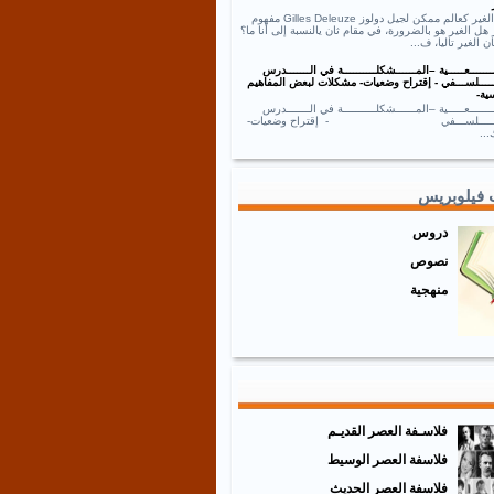
نص الغير كعالم ممكن لجيل دولوز Gilles Deleuze مفهوم
 هل الغير هو بالضرورة، في مقام ثان يالنسبة إلى أنا ما؟
ان الغير تاليا، ف...
ــــــعـــــية –المــــــشكلــــــــــة في الـــــــدرس
ـــــلســـفي - إقتراح وضعيات- مشكلات لبعض المفاهيم
ية-
ــــــعـــــية –المــــــشكلــــــــــة في الـــــــدرس
ـــــــلســـفي - إقتراح وضعيات-
..
 فيلوبريس
دروس
نصوص
منهجية
فلاسـفة العصر القديـم
فلاسفة العصر الوسيط
فلاسفة العصر الحديث