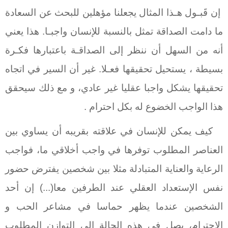
إن قَبـول هـذا المثال يجعلنا مؤهلين للبحث عن السعادة
ما دامت الصداقة تمثل بالنسبة للإنسان واجبـا. هذا يعني
أنه من السهل أن ننظر إلى الصداقـة باعتبارها فكـرة
بسيطة ، يستحيل تحقيقها فعـلا. غير أن السير في اتجاه
تحقيقها يشكل واجبا عقليا غير عادي، و مع ذلك سيحقق
هذا الواجب الخضوع له بكل احترام .
كيف يمكن للإنسان في علاقته بقريبه أن يساوي بين
العناصر المطلوب توفرها في واجب أخلاقي ما، فواجب
الرعاية والعناية المتبادلة مثلا بين شخصين يفترض حضور
نفس الإستعداد العقلي عند الطرفين معا(...) إن أحد
الشخصين عندما يظهر حماسا في مشاعر الحب و
الإحترام، يصل في هذه الحالة إلى التوازن المطلوب