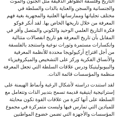
التاريخ وفلسفة الظواهر الدقيقة مثل الجنون والموت
والجنسانية والسجن والعناية بالذات والسلطة في
مختلف تجلياتها وممارساتها العلنية والمجهرية بغية فهم
المعرفة من خلال تاريخها الخاص بها. لقد أنكر فوكو
فكرة التاريخ العلمي الوحيد والكوني والمتصل وأقر في
المقابل بأن تاريخ المعرفة هو تاريخ انفصالات متتالية
وانكسارات مستمرة وثورات نوعية واستنجد بالفلسفة
من أجل اقتراح أركيولويجا محددة للأنظمة المعرفية
والأنساق الفكرية وركز على التشخيص والميكروفيزياء
والبيوبوليتيكا ودرس علاقات السلطة التي تجعل المعرفة
منظمة والمؤسسات قائمة الذات.
لقد استندت دراسته لأشكال الرغبة وأنماط الهيمنة على
إستراتيجية ايتيقية قديمة تسمح بتدبير الذات وتتعامل مع
السلطة على أنها كثرة من علاقات القوة تكون محايثة
للميادين التي تمارس فيها وليست متمركزة في مجموع
المؤسسات والأجهزة التي تضمن خضوع المواطنين