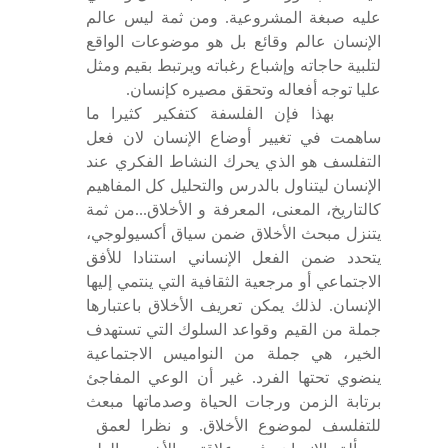
عليه صبغة المشروعية. ومن ثمة ليس عالم
الإنسان عالم وقائع بل هو موضوعات الواقع
لتلبية حاجاته وإشباع رغباته ويرتبط بقيم ومثل
عليا توجه أفعاله وتحقق مصيره كإنسان.
بهذا فإن الفلسفة كتفكير كثيرا ما
ساهمت في تغيير أوضاع الإنسان لان فعل
التفلسف هو الذي يحرك النشاط الفكري عند
الإنسان ليتناول بالدرس والتحليل كل المفاهيم
كالتاريخ، المعنى، المعرفة و الأخلاق...من ثمة
يتنزل مبحث الأخلاق ضمن سياق أكسيولوجي،
يتحدد ضمن الفعل الإنساني استنادا للأفق
الاجتماعي أو مرجعية الثقافية التي ينتمي إليها
الإنسان. لذلك يمكن تعريف الأخلاق باعتبارها
جملة من القيم وقواعد السلوك التي تستهدف
الخير، هي جملة من النواميس الاجتماعية
ينضوي تحتها الفرد. غير أن الوعي المفاجئ
برتابة الزمن ورجات الحياة وصدماتها مبعث
للتفلسف لموضوع الأخلاق. و نظرا لعمق