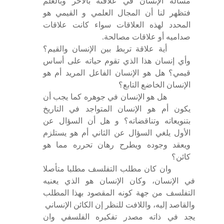
مسألة الإنسان في علاقته بالأخر وبالعلم
فتظهر لنا أن المجال العلمي و
القيمي هو
المحدد لهذه العلاقات سواء كانت علاقات
صداميه أو علاقات مصالحة.
أية علاقة تربط بين الإنسان والقيم؟
وأي إنسان هذا الذي تقوم حياته على أساس
قيمي؟ هل هو الإنسان الفاعل المريد أم هو
الإنسان الخاضع التابع؟
هل هو الإنسان في جوهره كما يجب أن
يكون أم هو الإنسان المتواجد في التاريخ
بتنويعاته وتناقضاته؟ و هل أن السؤال عن
الأول يلغي السؤال عن الثاني أم هو يستلزم
ويعقد وجوده ويطرح رهان تحرره مما هو
كائن؟
وان كان مطلب التفلسف مطلبا متأصلا
في الإنسان، وكان الإنسان هو الذي يعنيه
التفلسف من جهة كونه المقصود بهذا المطلب
والقاصد إليه، واللافت للنظر إن الكائن الإنساني
يجد في ذاته مصدر تفكيره الفلسفي وان