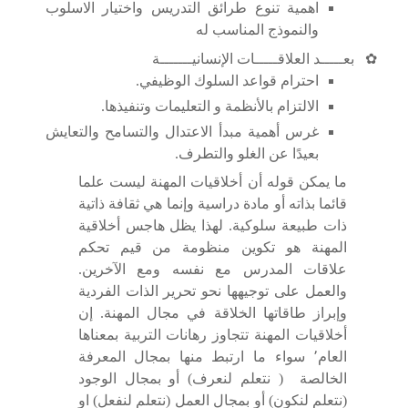
اهمية تنوع طرائق التدريس واختيار الاسلوب
والنموذج المناسب له
✿
بعـــــد العلاقـــــات الإنسانيـــــــة
احترام قواعد السلوك الوظيفي.
الالتزام بالأنظمة و التعليمات وتنفيذها.
غرس أهمية مبدأ الاعتدال والتسامح والتعايش
بعيدًا عن الغلو والتطرف.
ما يمكن قوله أن أخلاقيات المهنة ليست علما
قائما بذاته أو مادة دراسية وإنما هي ثقافة ذاتية
ذات طبيعة سلوكية. لهذا يظل هاجس أخلاقية
المهنة هو تكوين منظومة من قيم تحكم
علاقات المدرس مع نفسه ومع الآخرين.
والعمل على توجيهها نحو تحرير الذات الفردية
وإبراز طاقاتها الخلاقة في مجال المهنة. إن
أخلاقيات المهنة تتجاوز رهانات التربية بمعناها
العام٬ سواء ما ارتبط منها بمجال المعرفة
الخالصة ( نتعلم لنعرف) أو بمجال الوجود
(نتعلم لنكون) أو بمجال العمل (نتعلم لنفعل) او