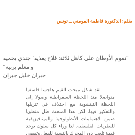
بقلم
:
الدكتو
رة فا
طمة المومني ــ تونس
"تقوم الأوطان على كاهل ثلاثة: فلاح يغذيه
جندي يحميه
٬
و معلم يربيه"
جبران خليل جبران
لقد شكل مبحث القيم هاجسا فلسفيا
متواصلا منذ اللحظة السقراطية وصولا إلى
اللحظة النيتشوية مع اختلاف في تنزيلها
والتفكير فيها. لكن هذا المبحث ظل منظويا
ضمن الاهتمامات الأنطولوجية والميتافيزيقية
للنظريات الفلسفية. لذا وراء كل سلوك توجد
قيمة تلعب دور المحرك بالنسبة للفعل وتفضي