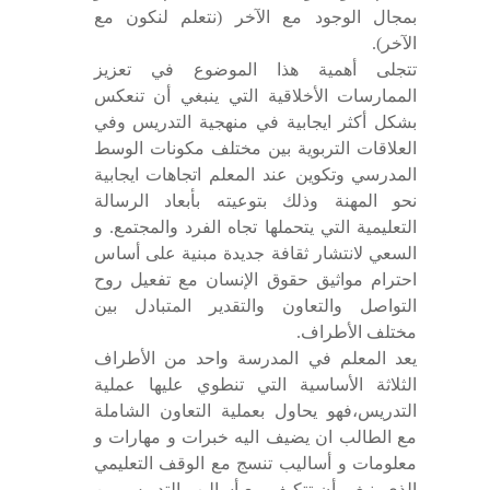
بمجال الوجود مع الآخر (نتعلم لنكون مع
الآخر).
تتجلى أهمية هذا الموضوع في تعزيز
الممارسات الأخلاقية التي ينبغي أن تنعكس
بشكل أكثر ايجابية في منهجية التدريس وفي
العلاقات التربوية بين مختلف مكونات الوسط
المدرسي وتكوين عند المعلم اتجاهات ايجابية
نحو المهنة وذلك بتوعيته بأبعاد الرسالة
التعليمية التي يتحملها تجاه الفرد والمجتمع. و
السعي لانتشار ثقافة جديدة مبنية على أساس
احترام مواثيق حقوق الإنسان مع تفعيل روح
التواصل والتعاون والتقدير المتبادل بين
مختلف الأطراف.
يعد المعلم في المدرسة واحد من الأطراف
الثلاثة الأساسية التي تنطوي عليها عملية
التدريس،فهو يحاول بعملية التعاون الشاملة
مع الطالب ان يضيف اليه خبرات و مهارات و
معلومات و أساليب تنسج مع الوقف التعليمي
الذي ينبغي أن تتكيف مع أساليب التدريس من