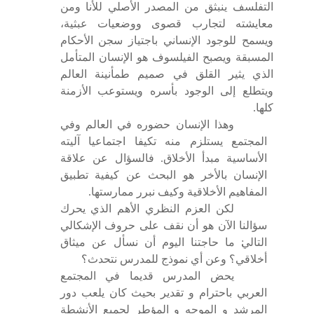
التفلسف ينبثق من المصدر الأصلي للأنا ومن
معايشته لتجارب قصوى ووضعيات عبثية،
ويسمح للوجود الإنساني باجتياز سجن الأحكام
المسبقة ويصبح الفيلسوف هو الإنسان المتأمل
الذي يثير القلق في صميم طمأنينة العالم
ويتطلع إلى الوجود بأسره ويستوعب الأزمنة
كلها.
وهذا الإنسان حضوره في العالم وفي
المجتمع يستلزم منه تكيفا اجتماعيا آليته
الأساسية مبدأ الأخلاق. فالسؤال عن علاقة
الإنسان بالأخر هو البحث عن كيفية تطبيق
المفاهيم الأخلاقية وكيف نبرر ممارستها.
لكن العزم النظري الأهم الذي يحرك
سؤالنا الآن هو أن نقف على حروف الإشكالي
التالي
׃
ما حاجتنا اليوم أن نسأل عن ميثاق
أخلاقي؟ وعن أي نموذج للمدرس نتحدث؟
يحض المدرس قديما في المجتمع
العربي باحترام و تقدير بحيث كان يلعب دور
المرشد و الموجه و المؤطر لجميع الأنشطة