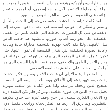
من داخلها، دون أن يكون هدفه من ذلك التعصب البغيض للمذهب أو
الملة، أو محاولة الانتصار لكل ما هو إسلامي، أو لمجرد الانتصار
الزائف على الخصوم، أو حتى التظاهر بالعبقرية و التنوير.
لقد كانت دراسات الخشت دعوة صريحة إلى البحث والتأمل
والتدبر والتفكر في جوانب أساسية في الحياة، دعوة صريحة إلى
الانقضاض على كل التصورات الخاطئة التي علقت بكثير من القضايا
الفلسفية على نحو ربما أصاب صورتها بالتشوه عند خاصة الناس
قبل عامتهم، ولذا فقد كانت جهوده الفلسفية محاولة جادة وهادفة
لإعادة الصورة الحقيقية التي ينبغي للفلسفة أن تكون عليها، حتى
تكون عامل بناء في المجتمع الذي يرنو بعد ثورته إلى الارتقاء في
مدارج التقدم العلمي والأخلاقي، وربما فسر لنا هذا السبب الذي من
أجله كان الخشت على صلة وثيقة بالفقه الإسلامي.
ربما تشعر للوهلة الأولى أن هناك علاقة وثيقة بين فكر الخشت
وشخصيته، فهو يدعو إلى الأخلاق ويتمسك بها، يهفو إلى التمسك
بصحيح الدين ويجعله نبراسه، ولذا تعبر كتاباته عن سلفية تنويرية
تحمل مبادئ الدين في صورة عقلانية، ومن ثم فلم يكن التشدد دربه
ولا الانغلاق الفكري سبيله، في حين وقف غيره عند حدود فكرهم
التنظيري، ولم يرتق إلى ربط هذا الفكر بحياته وواقعه، ففصل دون
أن يدري بين النظرية والتطبيق، أو بين القول والفعل. ومن ثم حمل