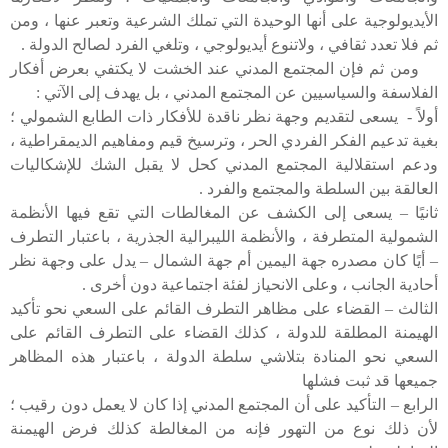
الأيديولوجية على أنها الوحيدة التي تملك الشرعية وتعبر عنها ، ومن
ثم فلا تعدد ثقافي ، ولاتنوع أيديولوجي ، وتلغي الفرد لصالح الدولة .
ومن ثم فإن المجتمع المدني عند الخشت لا يكتفي بعرض أفكار
الفلاسفة والسياسيين عن المجتمع المدني ، بل يهدف إلى الآتي :
أولاً - يسعى لتقديم وجهة نظر ناقدة للأفكار ذات الطابع الشمولي ؛
بغية تدعيم الفكر الفردي الحر ، وترسيخ قيم ومفاهيم الديمقراطية ،
ودعم استقلالية المجتمع المدني كحل لا يقبل الشك للإشكاليات
العالقة بين السلطة والمجتمع والفرد .
ثانيًا – يسعى إلى الكشف عن المغالطات التي تقع فيها الأنظمة
الشمولية المتطرفة ، والأنظمة الليبرالية الجذرية ، باعتبار التطرف
– أيًا كان مصدره جهة اليمين أم جهة الشمال – يدل على وجهة نظر
أحادية الجانب ، وعلى الانحياز لفئة اجتماعية دون أخرى .
الثالث – القضاء على مظاهر التطرف القائم على السعي نحو تأكيد
الهيمنة المطلقة للدولة ، كذلك القضاء على التطرف القائم على
السعي نحو المنادة بتلاشي سلطة الدولة ، باعتبار هذه المظاهر
جميعها قد ثبت فشلها
الرابع – التأكيد على أن المجتمع المدني إذا كان لا يعمل دون رقيب ؛
لأن ذلك نوع من التهور فإنه من المغالطة كذلك فرض الهيمنة