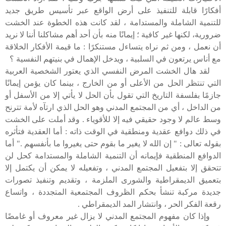
أفكارًا قابلة للتنفيذ على أرض الواقع عبر تأسيس طريق جديد
للتنمية الشاملة والمستدامة ، لقد كانت هذه الخطوة عند الخشت
ضرورية، لكنها غير كافية ؛ إيمانًا منه بأن أحد أهم مشاكلنا أننا لا نريد
أن نعمل ، ومن ثم نراه يتساءل مستنكرًا : ما قيمة الأفكار الخلاقة
مع أناس يرتعون في السلبية ، ويدخل الإهمال في بنيتهم النفسية ؟
لقد هال الخشت المرض النفسي الذي يعتور الشخصية العربية
التي تنتظر الحل من الأعلى أو من الخارج ، بينما كان يؤمن إيمانًا
جازمًا بفلسفة التاريخ التي تقول بأن الحل لا يأتي إلا من الأسفل أو
من الداخل ، أي من المجتمع المدني وهو الحل الذي ارتآه لأمة تترنح
وسط عالم لا وجود حقيقي فيه إلا للأقوياء . وقد أملت على الخشت
في ذلك دوافع عقدية ومنطقية في الوقت ذاته : أما العقدية فتأثره
بقوله تعالى : " إن الله لا يغير ما بقوم حتى يغيروا ما بأنفسهم ." أما
الدوافع المنطقية فإيمانه أن التنمية الشاملة والمستدامة كحل لن
تتحقق إلا بتفعيل المجتمع المدني ، وتفعيله لا يمكن أن يكتمل إلا
بتعميق الديمقراطية والشورى الملزمة ، وتقديم وتنفيذ تصورات
جديدة مركبة تنشأ بحكم الظروف المجتمعية المتجددة ، واتساع
رقعة الفكر الحر ، وانتشار المد الديمقراطي .
وإذا كان مفهوم المجتمع المدني لا يزال غير معروف أو غامضًا