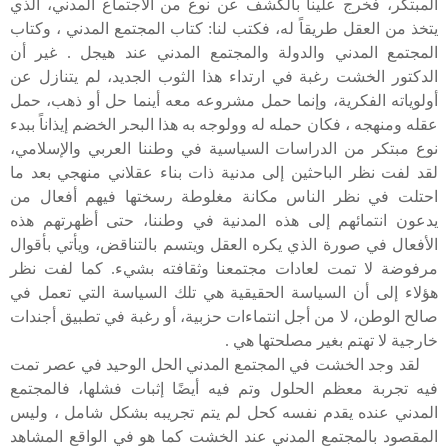
المبتكر، فخرج علينا بالكشف عن نوع من الاجتماع المدني، الذي
يتخذ من العقل طريقاً له، فكتب لنا: كتاب المجتمع المدني ، وكتاب
المجتمع المدني والدولة والمجتمع المدني عند هيجل . غير أن
الدكتور الخشت رغبة في ارتداء هذا الثوب الجديد، لم يتنازل عن
أولوياته الفكرية، وإنما حمل مشروعه معه أينما حل أو ذهب، حمل
عقله ومنهجه ، فكان حمله له وولوجه به هذا البحر الخضم إيذاناً ببدء
نوع مبتكر من الدراسات السياسية في وطننا العربي والإسلامي،
لقد لفت نظر الباحثين إلى مدنية ذات بناء عقلاني منهجي بعد ما
احتلت في نظر الناس مكانة مغلوطة رسختها فيهم أفعال من
يدعون انتمائهم إلى هذه المدنية في وطننا، حتى أظهرتهم هذه
الأفعال في صورة الذي يكره العقل ويتسم بالتناقض، ويأتي بأقوال
مرفوضة لا تمت لعادات مجتمعنا وثقافته بشيء. كما لفت نظر
هؤلاء إلى أن السياسة الحقيقية هي تلك السياسة التي تعمل في
صالح الوطن، لا من أجل انتماءات حزبية، أو رغبة في تطبيق أجندات
خارجية لا تهتم بغير مصلحتها هي .
لقد وجد الخشت في المجتمع المدني
الحل الوحيد
في عصر تمت
فيه تجربة معظم الحلول وتم فيه أيضًا إثبات فشلها، فالمجتمع
المدني عنده يقدم نفسه كحل لم يتم تجريبه بشكل شامل ، وليس
المقصود بالمجتمع المدني عند الخشت كما هو في الواقع المشاهد