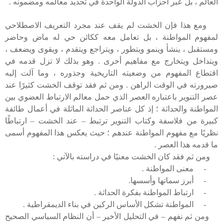
العالم ، بل عبر أحزاب الدولة الواحدة في تحديد معالمه ومضمونه .
ومع هذا فإن الخشت لم يقف عند مجرد التعريف الاصطلاحي
لمفهوم المواطنة ، بل تعامل معه ككائن حي له ماض وحاضر
ومستقبل ، ينشأ وينمو ويتطور ، ويتراجع ويتقدم ، ويقوى ويضعف ،
ويتداخل ويتخارج مع مفاهيم أخرى . وهو بذلك لا تزل قدمه في
اقتطاع المفهوم من وضعيته التاريخية وجذوره ، وما آلت إليه
صيرورته في الوقت الراهن . ومن ثم فقد توقف الخشت كثيرًا عند
عصر التنوير باعتباره العصر الذي حمل معالم الارتباط العضوي بين
المواطنة والحداثة ؛ إذ كل عناصر الحداثة الماثلة في أعمال طائفة
كبيرة من فلاسفة وكتاب التنوير ترتبط – عند الخشت – ارتباطًا
نظريًا مع مفهوم المواطنة عندهم ؛ حيث يعكس هذا المفهوم أسمى
ما قدمه هذا العصر .
ومن ثم فقد كان الخشت معنيًا في دراسته بالآتي :
-
معنى المواطنة .
-
أبرز سماتها وأسسها.
-
ارتباط المواطنة بفكرة الحداثة .
-
المواطنة تشكل الأساس الركين في بناء الديمقراطية .
ومن ثم نفهم – في التحليل الأخير – أن النظام السياسي الصحيح