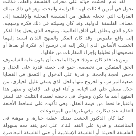
لقد قدم الخشت حياته على محراب الفلسفة والعلم، فكانت
تجول في أمرين لا ثالث لهما: الدراسة والبحث، وهو في ذلك يمتلك
القدرات التي تجعله ينطلق من الفلسفة المحلية والإقليمية إلى
مصاف الفلسفة الدولية، وقد كان وسيلته في ذلك فكره ومنهجه،
فكره الذي ينطلق إلى آفاق العالمية، ومنهجه الذي يحيل هذا الفكر
إلى واقع ملموس. وقد كان الفكر والمنهج اللذان استند إليهما
الخشت الأساس الذي ارتكز إليه في ترسيخ أي فكرة أو نقدها أو
تصحيحها أو تحليلها وإجراء المقارنات من خلالها .
ومن هنا فقد كان نموذجًا فريدًا لما يجب أن يكون عليه الفيلسوف
الحق المتمكن من تخصصه، جمع فى جعبته قدرة على الجدل و
دحض الحجة بالحجة، و قدرة على الدخول و التعمق فى القضايا
صعبة المراس، و الخروج منها بالحل الذي يشفي غليل الحيارى، من
خلال منطق جلي فى الإبانة، و أداء قوي فى الإقناع، و يظهر هذا
المنهج أشد ما يكون وضوحًا فى دحضه لعقيدة التثليث عند ليبنتز
باعتبارها تحط من قيمة العقل، وفي تأكيده على تساقط الأقنعة
العقلية عند ديكارت، وفي غيرها من الموضوعات.
كما كان الدكتور الخشت يمتلك عقلية جبارة، و موهبة فى
المناقشة، و قدرة على النقد البناء، على نحو ينقد معه بسهولة
الفلسفة الحديثة أو الفلسفة الإسلامية أو حتى الفلسفة المعاصرة