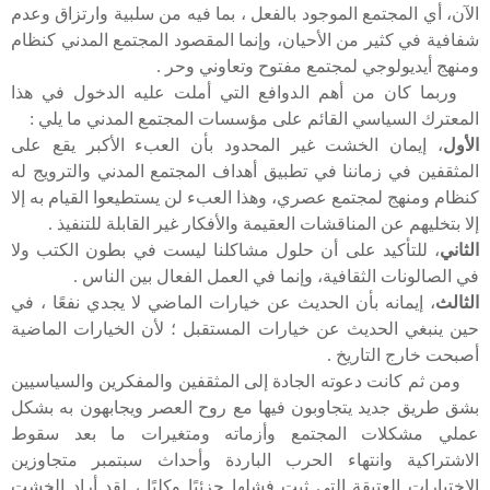
الآن، أي المجتمع الموجود بالفعل ، بما فيه من سلبية وارتزاق وعدم
شفافية في كثير من الأحيان، وإنما المقصود المجتمع المدني كنظام
ومنهج أيديولوجي لمجتمع مفتوح وتعاوني وحر .
وربما كان من أهم الدوافع التي أملت عليه الدخول في هذا
المعترك السياسي القائم على مؤسسات المجتمع المدني ما يلي :
الأول
، إيمان الخشت غير المحدود بأن العبء الأكبر يقع على
المثقفين في زماننا في تطبيق أهداف المجتمع المدني والترويج له
كنظام ومنهج لمجتمع عصري، وهذا العبء لن يستطيعوا القيام به إلا
إلا بتخليهم عن المناقشات العقيمة والأفكار غير القابلة للتنفيذ .
الثاني
، للتأكيد على أن حلول مشاكلنا ليست في بطون الكتب ولا
في الصالونات الثقافية، وإنما في العمل الفعال بين الناس .
الثالث
، إيمانه بأن الحديث عن خيارات الماضي لا يجدي نفعًا ، في
حين ينبغي الحديث عن خيارات المستقبل ؛ لأن الخيارات الماضية
أصبحت خارج التاريخ .
ومن ثم كانت دعوته الجادة إلى المثقفين والمفكرين والسياسيين
بشق طريق جديد يتجاوبون فيها مع روح العصر ويجابهون به بشكل
عملي مشكلات المجتمع وأزماته ومتغيرات ما بعد سقوط
الاشتراكية وانتهاء الحرب الباردة وأحداث سبتمبر متجاوزين
الاختيارات العتيقة التي ثبت فشلها جزئيًا وكليًا ، لقد أراد الخشت