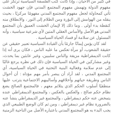
في كثير من الأحيان ، وإذا كانت كتب الفلسفة السياسية ترتكز على
مفهوم الدولة وتهمش مفهوم المجتمع المدني فإن جهود الخشت
تأتي كمحاولة لجعل مفهوم المجتمع المدني مفهومًا مركزيًا ، بحيث
ينقله من الهوامش إلى البؤرة ومن الظلام إلى النور ، والانطلاق منه
كنقطة بدء أولى . وما ذلك إلا لإيمان الخشت العميق بأن المجتمع
المدني هو الأصل والأساس العقلي المتين لأي شرعية سياسية ، وأنه
المسئول عن سلامة أو فساد الحياة السياسية .
لقد كان يؤمن إيمانًا جازمًا بأن القيادة السياسية تعبير حقيقي عن
حقيقة الشعوب، أو مرآة تعكس ما عليه الناس ، فكان يرى أنه إذا
كانت الديمقراطية مزيفة والناس سلبيين، وغير عابئين بما يحدث،
وغير مشاركين في الحياة السياسية فإن ذلك في نظره يرجع غالبًا
إلى عدم سلامة وفعالية البنية التحتية في الحياة السياسية، أي
المجتمع المدني ، لقد أراد أن يبصر بأمر مهم مؤداه : أن أحوال
الناس وطريقة حياتهم وأخلاقهم وأساليبهم الاجتماعية يترتب عليها
منطقيًا أسلوب الحكم الذي يتلائم معهم ، فالمجتمع الصالح يضع
نظام حكم صالح ، والعكس بالعكس ، والمجتمع الديمقراطي عنده
يتمخض عنه حكم ديمقراطي ، والمجتمع غير الديمقراطي ينشأ عنه
بالضرورة نظام غير ديمقراطي ، ومن ثم كان الوضع الطبيعي الذي
يجب البدء به هو المجتمع المدني باعتباره الأصل من الناحية الزمنية