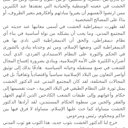
الخشت في جعبته الوسطية والحيادية التي نفتقدها عند الكثيرين
ممن ارتضوا لأنفسهم أن يغيروا مبادئهم وأفكارهم بتغير الظروف، أو
بناءً على المصالح الشخصية .
لقد ظهرت ديمقراطية الخشت في أسمى معانيها عند حديثه عن
المجتمع المدني، وما يجب أن يشكله من نواة أساسية في بناء أي
نظام ديمقراطي، والحق أن الديمقراطية التي نادى بها هي
الديمقراطية التي وضعها الإسلام، ومن ثم وجدناه ينادي بالشورى
في الحكم والثورة على النظام الاستبدادي الفردي، الذي أثبت
أضراره الكثيرة على الأمة الإسلامية، وينادي بضرورة إفساح المجال
للشعب في صنع مستقبله وحياته السياسية هادفًا بذلك إلى توثيق
أواصر التعاون بين البلاد الإسلامية سياسياً واقتصادياً وثقافياً؛ بل في
المجالات المختلفة، لقد كان المجتمع المدني عند الدكتور الخشت
يمثل ثورة على النظام الطبقي في البلاد العربية ، حيث تقسيمها إلى
حكام وأعوانهم وإلى طبقات الشعب الكادحين الذين أذلهم الجهل
والفقر والجبن من سطوة الحكام المستبدين، لقد أرادها الدكتور
الخشت مساواة كما حث عليها الإسلام، مساواة لا فرق فيها بين
حاكم ومحكوم، رئيس ومرءوس.
خرج لنا الدكتور الخشت بثوب جديد، هذا الثوب هو ثوب المدني