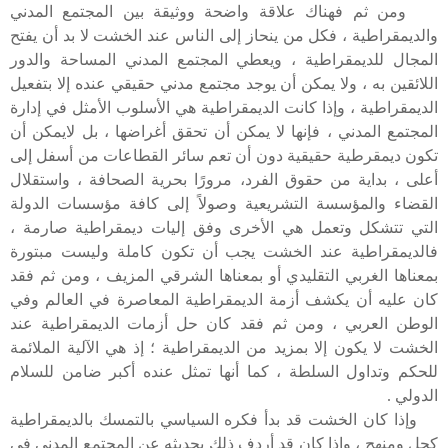
ومن ثم فهناك علاقة واضحة ووثيقة بين المجتمع المدني
والديمقراطية ، فكل من ينحاز إلى الناس عند الخشت لا بد أن يفتح
المجال للديمقراطية ، ويعطي المجتمع المدني المساحة والدور
اللائقين به ، ولا يمكن أن يوجد مجتمع مدني حقيقي عنده إلا بتفعيل
الديمقراطية ، وإذا كانت الديمقراطية هي الأسلوب الأمثل في إدارة
المجتمع المدني ، فإنها لا يمكن أن تحقق أغراضها ، بل لايمكن أن
تكون ديمقرطية حقيقية دون أن تعم سائر القطاعات من أسفل إلى
أعلى ، بداية من حقوق الفرد، مرورًا بحرية الصحافة ، واستقلال
القضاء والمؤسسة التشريعية وصولاً إلى كافة مؤسسات الدولة
التي تتشكل وتعمل هي الأخرى وفق إليات ديمقراطية صارمة ،
فالديمقراطية عند الخشت يجب أن تكون كاملة وليست مبتورة
بمعناها الغربي التقليدي أو بمعناها الشرقي المزيف ، ومن ثم فقد
كان عليه أن يكشف أزمة الديمقراطية المعاصرة في العالم وفي
الوطن العربي ، ومن ثم فقد كان حل أزمات الديمقراطية عند
الخشت لا يكون إلا بمزيد من الديمقراطية ؛ إذ هي الآلية الملائمة
للحكم وتداول السلطة ، كما أنها تمثل عنده أكبر ضامن للسلام
الدولي .
وإذا كان الخشت قد بدأ فكره السياسي بالتمسك بالديمقراطية
كحل ومنهح ، وإذا كان قد أردف ذلك بحديثه عن المجتمع المدني في