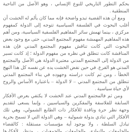
بحكم التطور التاريخي للنوع الإنساني ، وهو الأصل من الناحية
المنطقية .
ومع أن هذه القضية تبدو واضحة فإنه مما كان يألم له الخشت أن
أغلب البحوث في الفلسفة السياسية تتوجه إلى الدولة كمفهوم
مركزي ، بينما تهمش سائر المفاهيم الفلسفية السياسية، ومن أهم
هذه المفاهيم المهمشة مفهوم المجتمع المدني، حتى مع وجود بعض
البحوث التي كانت تناقش مفهوم المجتمع المدني فإن هذه
المناقشة كانت تنطلق في نظره من مفهوم الدولة ؛ إذ كانت تسير
من الدولة إلى المجتمع المدني معتبرة الدولة هي الأصل والمجتمع
المدني هو الفرع. في حين نفض الخشت يده عن نفسه كل هذا النهج
الخطأ ، ومن ثم كانت دراسته وجهوده في بناء المجتمع المدني
تنطلق من المجتمع المدني – لا الدولة – باعتباره الأساس والروح
لأي حياة سياسية .
ومن ثم فالمجتمع المدني عند الخشت لا يكتفي بعرض الأفكار
السابقة للفلاسفة والمفكرين والسياسيين ، وإنما يسعى لتقديم
وجهة نظر حرة وناقدة للأفكار ذات الطابع الشمولي، وهي تلك
الأفكار التي تنادي بدولة شمولية – وهي الدولة التي لا تسمح بحرية
تبادل السلطة ، ولا بوجود أية مؤسسات مستقلة : كالقضاء
والجامعات والنوادي والجامعات والجمعيات ، وتنظر لأفكارها