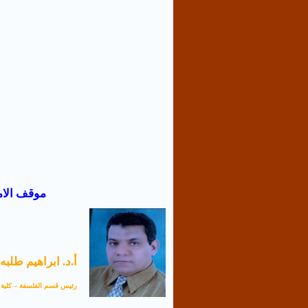
موقف الاما
أ.د. ابراهيم طلبه
رئيس قسم الفلسفة – كلية ا