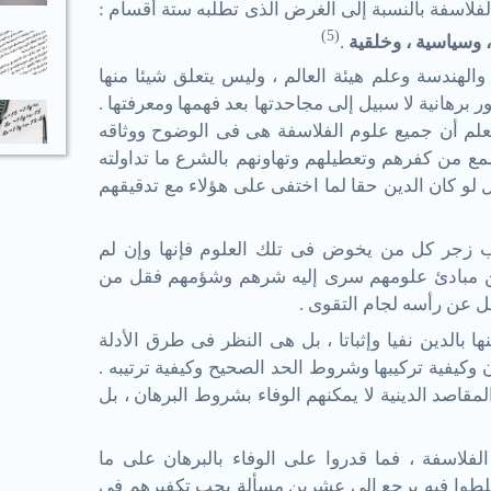
لفلاسفة بالنسبة إلى الغرض الذى تطلبه ستة أقسام :
)
5
(
 ، وسياسية ، وخلقية
.
الهندسة وعلم هيئة العالم ، وليس يتعلق شيئا منها
أمور برهانية لا سبيل إلى مجاحدتها بعد فهمها ومعرفتها .
متعلم أن جميع علوم الفلاسفة هى فى الوضوح ووثاقه
مع من كفرهم وتعطيلهم وتهاونهم بالشرع ما تداولته
 لو كان الدين حقا لما اختفى على هؤلاء مع تدقيقهم
ب زجر كل من يخوض فى تلك العلوم فإنها وإن لم
 من مبادئ علومهم سرى إليه شرهم وشؤمهم فقل من
ل عن رأسه لجام التقوى .
ا بالدين نفيا وإثباتا ، بل هى النظر فى طرق الأدلة
كيفية تركيبها وشروط الحد الصحيح وكيفية ترتيبه .
المقاصد الدينية لا يمكنهم الوفاء بشروط البرهان ، بل
 الفلاسفة ، فما قدروا على الوفاء بالبرهان على ما
طوا فيه يرجع إلى عشرين مسألة يجب تكفيرهم فى