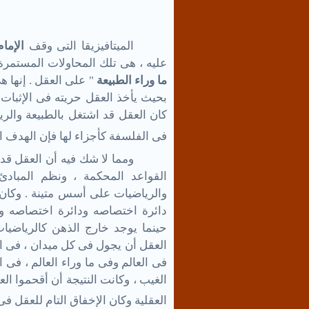
الميتافيزيقا التى وقف
الإما
عليه ، هى تلك المحاولات المستمرة ال
ما وراء الطبيعة
" على العقل . إنها ه
بحيث يأخذ العقل حريته فى الإثبات و
كان العقل قد اشتغل بالطبيعة والري
فى الفلسفة كأجزاء لها فإن الهدف ا
ومما لا شك فيه أن العقل قد أ
القواعد المحكمة ، ونظم المبادئ 
والرياضيات على أسس متينة . وكان 
دائرة اختصاصه ودائرة اختصاصه وإ
حينما يوجد خارج الذهن كالرياضيات
العقل أن يجول فى كل ميدان ، فى اس
فى العالم وفى ما وراء العالم ، فى 
الغيب ، وكانت النتيجة أن أقحموا الع
العقلية وكان الإخفاق التام للعقل فى