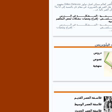
نص الغير كعالم ممكن لجيل دولوز Gilles Deleuze مفهوم
 هل الغير هو بالضرورة، في مقام ثان يالنسبة إلى أنا ما؟
ان الغير تاليا، ف...
ــــــعـــــية –المــــــشكلــــــــــة في الـــــــدرس
ـــــلســـفي - إقتراح وضعيات- مشكلات لبعض المفاهيم
ية-
ــــــعـــــية –المــــــشكلــــــــــة في الـــــــدرس
ـــــــلســـفي - إقتراح وضعيات-
..
 فيلوبريس
دروس
نصوص
منهجية
فلاسـفة العصر القديـم
فلاسفة العصر الوسيط
فلاسفة العصر الحديث