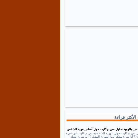
الأكثر قراءة
ص والهوية تحليل نص ديكارت حول أساس هوية الشخص
ل نص ديكارت حول الهوية الشخصية نص ديكارت أي شيء
إذن؟ أنا شيء مفكر وما الشيء المفكر؟ إنه شيء يشك