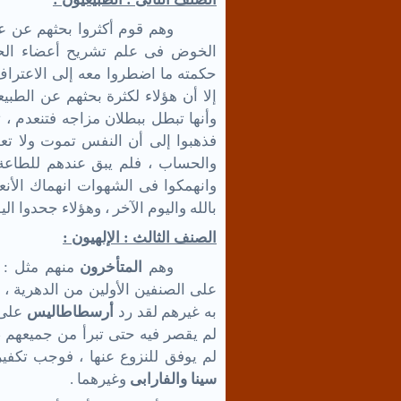
وهم قوم أكثروا بحثهم عن عال
الخوض فى علم تشريح أعضاء الحيو
حكمته ما اضطروا معه إلى الاعتراف
إلا أن هؤلاء لكثرة بحثهم عن الطبيع
وأنها تبطل ببطلان مزاجه فتنعدم ، ث
فذهبوا إلى أن النفس تموت ولا تعود 
والحساب ، فلم يبق عندهم للطاعة 
وانهمكوا فى الشهوات انهماك الأنعام
بالله واليوم الآخر ، وهؤلاء جحدوا الي
الصنف الثالث : الإلهيون :
وهم
المتأخرون
منهم مثل :
على الصنفين الأولين من الدهرية ،
به غيرهم لقد رد
أرسطاطاليس
على
لم يقصر فيه حتى تبرأ من جميعهم ، 
لم يوفق للنزوع عنها ، فوجب تكفي
سينا والفارابى
وغيرهما .