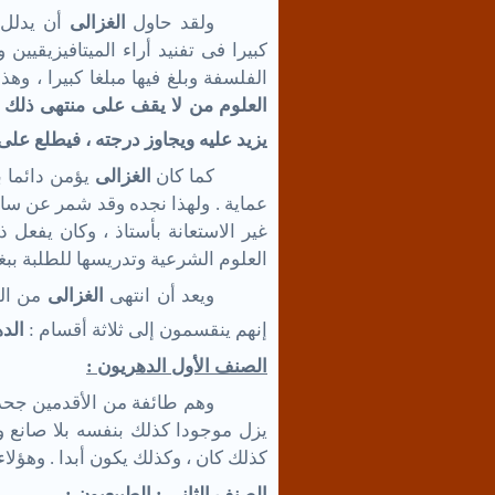
ولقد حاول
الغزالى
أن يدلل 
كبيرا فى تفنيد أراء الميتافيزيقيين
الفلسفة وبلغ فيها مبلغا كبيرا ، وه
العلوم من لا يقف على منتهى ذلك ا
يزيد عليه ويجاوز درجته ، فيطلع عل
كما كان
الغزالى
يؤمن دائما 
عماية . ولهذا نجده وقد شمر عن سا
غير الاستعانة بأستاذ ، وكان يفعل 
العلوم الشرعية وتدريسها للطلبة ببغد
ويعد أن انتهى
الغزالى
من ال
إنهم ينقسمون إلى ثلاثة أقسام :
الده
الصنف الأول الدهريون :
وهم طائفة من الأقدمين جحدوا 
يزل موجودا كذلك بنفسه بلا صانع و
كذلك كان ، وكذلك يكون أبدا . وهؤلا
الصنف الثانى : الطبيعيون :