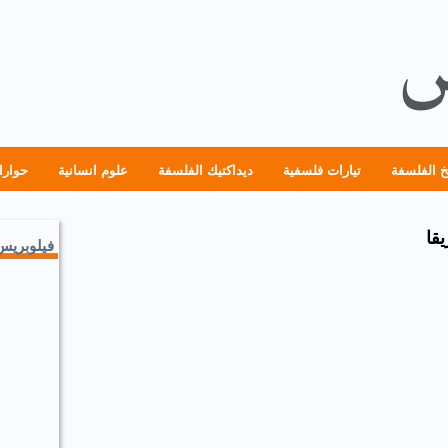
خ الفلسفة
تيارات فلسفية
ديداكتيك الفلسفة
علوم انسانية
حوارا
قا
فيلوبريس