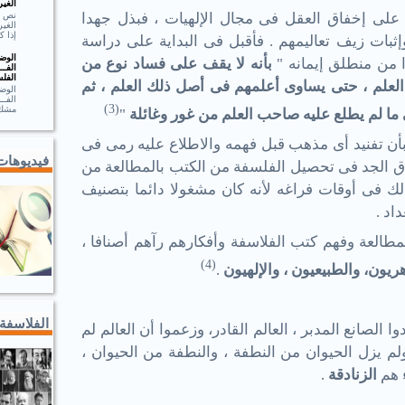
الغير
على إخفاق العقل فى مجال الإلهيات ، فبذل جهدا
الغير
إذا ك
 وإثبات زيف تعاليمهم . فأقبل فى البداية على دراسة
الوضـ
ذا من منطلق إيمانه "
بأنه لا يقف على فساد نوع من
الفــ
الفلس
لعلم ، حتى يساوى أعلمهم فى أصل ذلك العلم ، ثم
الوضـ
الف
)
3
(
مشك.
ى ما لم يطلع عليه صاحب العلم من غور وغائلة
"
بأن تفنيد أى مذهب قبل فهمه والاطلاع عليه رمى فى
فيديوهات
ق الجد فى تحصيل الفلسفة من الكتب بالمطالعة من
ذلك فى أوقات فراغه لأنه كان مشغولا دائما بتصنيف
اد .
مطالعة وفهم كتب الفلاسفة وأفكارهم رآهم أصنافا ،
(4)
ريون، والطبيعيون ، والإلهيون
.
الفلاسفة
الصانع المدبر ، العالم القادر، وزعموا أن العالم لم
لم يزل الحيوان من النطفة ، والنطفة من الحيوان ،
ء هم
الزنادقة
.