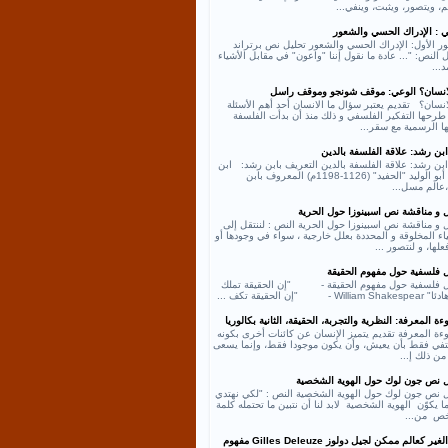
، ويتصور، ويثبت، وينفي...
ي : الإدراك الحسي والشعور
ر الأول: الإدراك الحسي والشعور تحليل نص برتراند
النص: "... عادة ما نقول إننا "واعون" في مقابل الأشياء
د...
لانسان؟ الوعي: موقف شونجو وموقف راسل
انسان؟ تقديم يعتبر سؤال ما الانسان أحد أهم الأسئلة
طرحها التفكير الفلسفي و ذلك منذ أن بدأت الفلسفة
ها الرسمية مع سقر...
بن رشد: علاقة الفلسفة بالدين
بن رشد: علاقة الفلسفة بالدين التعريف بابن رشد: ابن
رشد أبو الوليد "الحفيد" (1126-1198م) المعروف بابن
عالم مسل...
ل و مناقشة نص اسبينوزا حول الحرية
 و مناقشة نص اسبينوزا حول الحرية النص : لننتقل إلى
اء المخلوقة و المحددة بعلل خارجية ، سواء في وجودها أو
لها، و لنتصور ...
ل فلسفية حول مفهوم الحقيقة
ل فلسفية حول مفهوم الحقيقة - "إن الحقيقة تملك
William - "إن الحقيقة تكف ...
ة المعرفة: النظرية والتجربة، الحقيقة، الثانية بكالوريا
ءة المعرفة تقديم يتميز الإنسان عن كائنات أخرى بكونه
كتفي فقط بأن يعيش، وأن يكون موجودا فقط، وإنما يسعى
من ذلك إ...
ل نص جون لوك حول الهوية الشخصية
ل نص جون لوك حول الهوية الشخصية النص : "لكي نهتدي
ا يكوّن الهوية الشخصية لابد لنا أن نتبين ما تحتمله كلمة
ص من...
نص الغير كعالم ممكن لجيل دولوز Gilles Deleuze مفهوم