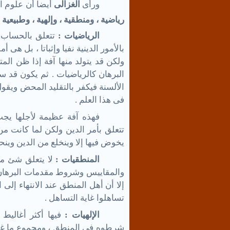
ورأى
الغزالى
أيضا أن علوم ا
رياضية ، ومنطقية ، وإلهية ، وطبيعية
الرياضيات :
تتعلق بالحساب و
بالأمور الدينية نفيا وإثباتا ، بل هى 
ولكن قد يتولد منها آفة إذا ظن ال
البرهان كالرياضيات . ثم يكون قد س
الألسنة فيكفر بالتقليد المحض ويقول
فى هذا العلم .
فهذه آفة عظيمة لأجلها يج
تتعلق بأمر الدين ولكن لما كانت
يخوض فيها إلا وينخلع من الدين وينح
المنطقيات :
لا يتعلق شئ منه
والمقاييس وشروط مقدمات البرهان و
إلا أن أهل المنطق عند الانتهاء إلى 
تساهلوا غاية التساهل .
الإلهيات :
فيها أكثر أغاليط
شرطوه فى المنطق ، ومجموع ما غل