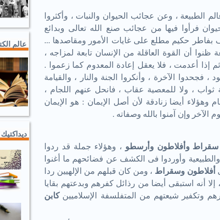
م الطبيعة ، وعن عجائب الحيوان والنبات ، وأكثروا
ان فرأوا فيها من عجائب صنع الله تعالى وبدائع
 بفاطر حكيم مطلع على غايات الأمور ومقاصدها ...
عالم الك
ة ظنوا أن القوة العاقلة من الإنسان تابعة لمزاجه ،
م إذا أعدمت ، فلا يعقل إعادة المعدوم كما زعموا .
، فجحدوا الآخرة ، وأنكروا الجنة والنار ، والقيامة
ثواب ، ولا للمعصية عقاب ، فانحل عنهم اللجام ،
 وهؤلاء أيضا زنادقة لأن أصل الإيمان : هو الإيمان
وم الآخر وإن آمنوا بالله وصفاته .
ديداكتيك 
سقراط وأفلاطون وأرسطو
، وهؤلاء جملة قد ردوا
 والطبيعية وأوردوا فى الكشف عن فضائحهم ما أغنوا
أفلاطون وسقراط
، ومن كان قبلهم من الإلهيين ردا
إلا أنه استبقى أيضا من رذائل كفرهم وبدعتهم بقايا
رهم وتكفير شيعتهم من المتفلسفة الإسلاميين
كابن