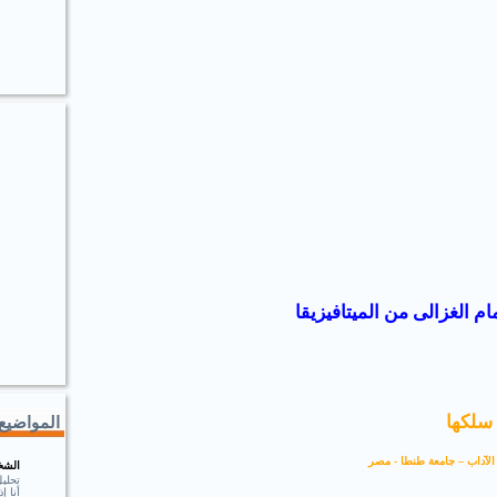
م الغزالى من الميتافيزيقا
 سلكها
المواضيع 
لآداب – جامعة طنطا -
مصر
الشخ
تحلي
أنا 