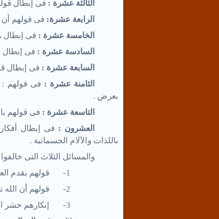
الثالثة عشرة :
فى إبطال قولهم
الرابعة عشرة:
فى قولهم أن ا
الخامسة عشرة :
فى إبطال م
السادسة عشرة :
فى إبطال ق
السابعة عشرة :
فى إبطال قو
الثامنة عشرة :
فى قولهم : 
بعرض .
التاسعة عشرة :
فى قولهم باس
العشرون :
فى إبطال أفكارهم
باللذات والآلام الجسمانية .
والمسائل الثلاث التى خالفوا
1-
قولهم بقدم العال
2-
قولهم أن الله ت
3-
إنكارهم حشر ال