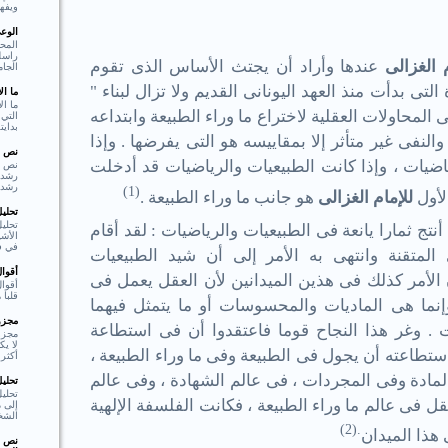
ويفهم
الوع
المحو
راسل 
م الغزالى
عندها وأراد أن يجتث الأساس الذى تقوم
الجام
تى بدأت منذ العهد اليونانى القديم ولا تزال لبناء "
ما ا
ما ال
ى المحاولات العقلية لاختراع ما وراء الطبيعة وابتداعه
التي 
بدايت
النفى غير متأثر إلا بمقاييسه هو التى يفرضها . وإذا
نص ا
اضيات ، وإذا كانت الطبيعيات والرياضيات قد أدخلت
نص ا
رشد،
(1)
لأول
للإمام الغزالى
هو جانب ما وراء الطبيعة .
تحلي
تحليل
نتج ثمارا يانعة فى الطبيعيات والرياضيات : لقد أقام
الأشي
في فع
المتقنة وانتهى به الأمر إلى أن شيد الطبيعيات
أقوا
الأمر كذلك فى هذين الميدانين لأن العقل يعمل فى
أقوا
قلبا هادئا"  Shakespear
نما هى الماديات والمحسوسات أو ما يتمثل فيهما
مجزوء
 . وغر هذا النجاح قوما فاعتقدوا أن فى استطاعة
مجزو
لا ي
تطاعته أن يجول فى الطبيعة وفى ما وراء الطبيعة ،
أكثر 
المادة وفى المجردات ، فى عالم الشهادة ، وفى عالم
تحلي
تحلي
قل فى عالم ما وراء الطبيعة ، فكانت الفلسفة الإلهية
إلى م
الشخ
.(2)
 هذا الميدان