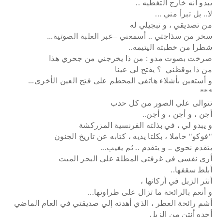
يبدو أنه خارج التغطيه ..
لا.. بل تبرأ مني ...
من تصديقي ، و تبجيلي له
سخر من سذاجتي .. أسمعني –عبر العلبة الصوتية...
شطرا من خطبته اليتيمه..
صرخت بصوت مدو : من ذا يخرجني من جحري هذا
من ذا يوقظني ؟ يفتح لي عينا
و أستعين بأشلاء هاتفي المحطم على فتح العين الأخرى...
***
تتوالى علي الصور من كل حدب
أجن ، و أجن ، و أجن..
و يبدو لي ، في بذلته الفرنسية المزركشة
"فوكو" حاملا ، بكلتا يديه ، كتابه عن تاريخ الجنون
يتقدم نحوي .. و يتقدم .. ثم يغيب...
أرى نفسي في غرفتي المطلة على البحر الميت
أبلط سقفها..
أنثر الزبل في أركانها ،
و أنعم بالرائحة ما تزال على طراوتها...
أشم رائحة العطر ، الذي أهدته إلي صديقتي في العام الماضي
أجده أنتن من الزبل