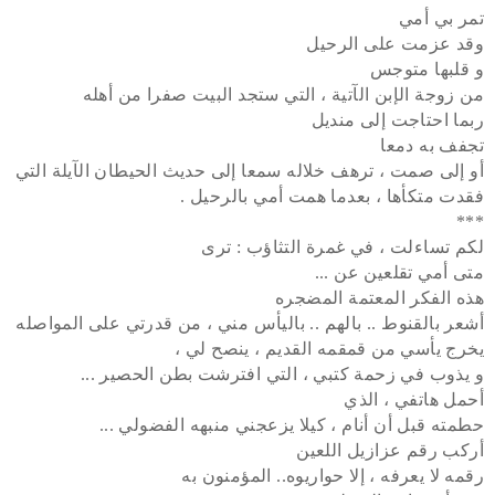
تمر بي أمي
وقد عزمت على الرحيل
و قلبها متوجس
من زوجة الإبن الآتية ، التي ستجد البيت صفرا من أهله
ربما احتاجت إلى منديل
تجفف به دمعا
أو إلى صمت ، ترهف خلاله سمعا إلى حديث الحيطان الآيلة التي
فقدت متكأها ، بعدما همت أمي بالرحيل .
***
لكم تساءلت ، في غمرة التثاؤب : ترى
متى أمي تقلعين عن ...
هذه الفكر المعتمة المضجره
أشعر بالقنوط .. بالهم .. باليأس مني ، من قدرتي على المواصله
يخرج يأسي من قمقمه القديم ، ينصح لي ،
و يذوب في زحمة كتبي ، التي افترشت بطن الحصير ...
أحمل هاتفي ، الذي
حطمته قبل أن أنام ، كيلا يزعجني منبهه الفضولي ...
أركب رقم عزازيل اللعين
رقمه لا يعرفه ، إلا حواريوه.. المؤمنون به