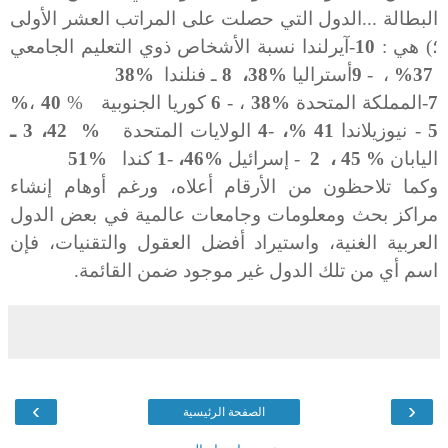
البطالة
...
الدول
التي
حصلت
على
المراتب
العشر
الأولى
؛
(
هي
:
10
-
آيرلندا
نسبة
الأشخاص
ذوي
التعليم
الجامعي
37
%
،
-
9
أستراليا
%
38
،
8
ـ فنلندا
%
38
7
-
المملكة
المتحدة
%
38
،
-
6
كوريا
الجنوبية
%
40
،
%
5
-
نيوزيلاندا
41
%
،
-
4
الولايات
المتحدة
%
42
،
3
ـ
اليابان
%
45
،
2
-
إسرائيل
%
46
،
-
1
كندا
%
51
وكما
تلاحظون
من
الأرقام
أعلاه،
ورغم
أوهام
إنشاء
مراكز
بحث
ومعلومات
وجامعات
عالمية
في
بعض
الدول
العربية
الغنية،
واستيراد
أفضل
العقول
والتقنيات،
فإن
اسم
أي
من
تلك
الدول
غير
موجود
ضمن
القائمة
.
›
‹
الصفحة الرئيسية