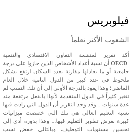
فيلوبريس
الشعوب الأكثر تعلماً
أكد
تقرير
لمنظمة
التعاون
الاقتصادي
والتنمية
OECD
أن
نسبة
أعداد
الأشخاص
الذين
حازوا
على
درجة
جامعية
أو
ما
يعادلها
مقارنة
بعدد
السكان
ارتفع
بشكل
ملحوظ
في
عدد
كبير
من
الدول
النامية
خلال
العام
الماضي؛
وهذا
يعود
بالدرجة
الأولى
إلى
أن
تلك
النسب
لم
تتغير
كثيراً
في
الدول
المتقدمة
لأ
نها
ا
بالفعل
مرتفعة
منذ
عدة
سنوات
...
وقد
وجد
التقرير
أن
الدول
التي
زادت
فيها
نسبة
التعليم
العالي
هي
تلك
التي
خصصت
ميزانيات
كبيرة
بغرض
تطوير
التعليم
فيها
...
وهذا
بدوره
أدى
إلى
تحسين
مستويات
التوظيف،
وبالتالي
خفض
نسب