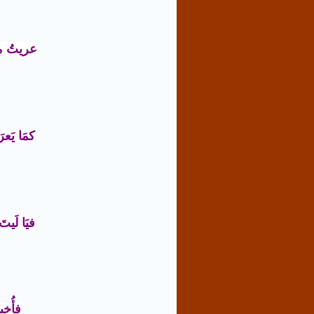
عريتُ من
كمَا يَعر
فيَا لَيتَ
فأُخبر