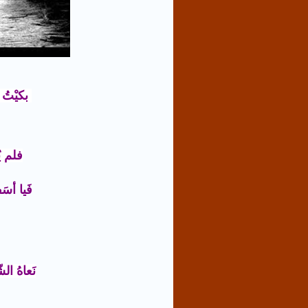
بكيْتُ
فلم يُ
فَيا أسَ
نَعاهُ ال