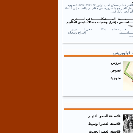
نص الغير كعالم ممكن لجيل دولوز Gilles Deleuze مفهوم
 هل الغير هو بالضرورة، في مقام ثان يالنسبة إلى أنا ما؟
ان الغير تاليا، ف...
ــــــعـــــية –المــــــشكلــــــــــة في الـــــــدرس
ـــــلســـفي - إقتراح وضعيات- مشكلات لبعض المفاهيم
ية-
ــــــعـــــية –المــــــشكلــــــــــة في الـــــــدرس
ـــــــلســـفي - إقتراح وضعيات-
..
 فيلوبريس
دروس
نصوص
منهجية
فلاسـفة العصر القديـم
فلاسفة العصر الوسيط
فلاسفة العصر الحديث