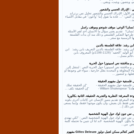
، ويتصور، ويثبت، وينفي...
ي : الإدراك الحسي والشعور
ر الأول: الإدراك الحسي والشعور تحليل نص برتراند
النص: "... عادة ما نقول إننا "واعون" في مقابل الأشياء
د...
لانسان؟ الوعي: موقف شونجو وموقف راسل
انسان؟ تقديم يعتبر سؤال ما الانسان أحد أهم الأسئلة
طرحها التفكير الفلسفي و ذلك منذ أن بدأت الفلسفة
ها الرسمية مع سقر...
بن رشد: علاقة الفلسفة بالدين
بن رشد: علاقة الفلسفة بالدين التعريف بابن رشد: ابن
رشد أبو الوليد "الحفيد" (1126-1198م) المعروف بابن
عالم مسل...
ل و مناقشة نص اسبينوزا حول الحرية
 و مناقشة نص اسبينوزا حول الحرية النص : لننتقل إلى
اء المخلوقة و المحددة بعلل خارجية ، سواء في وجودها أو
لها، و لنتصور ...
ل فلسفية حول مفهوم الحقيقة
ل فلسفية حول مفهوم الحقيقة - "إن الحقيقة تملك
William - "إن الحقيقة تكف ...
ة المعرفة: النظرية والتجربة، الحقيقة، الثانية بكالوريا
ءة المعرفة تقديم يتميز الإنسان عن كائنات أخرى بكونه
كتفي فقط بأن يعيش، وأن يكون موجودا فقط، وإنما يسعى
من ذلك إ...
ل نص جون لوك حول الهوية الشخصية
ل نص جون لوك حول الهوية الشخصية النص : "لكي نهتدي
ا يكوّن الهوية الشخصية لابد لنا أن نتبين ما تحتمله كلمة
ص من...
نص الغير كعالم ممكن لجيل دولوز Gilles Deleuze مفهوم