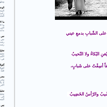
ويفهم
الوع
المحو
راسل 
الجام
ما ا
ما ال
التي 
بدايت
 على الشّبابِ بدمعِ عيني
نص ا
نص ا
رشد،
تحلي
غنِ البُكاءُ ولا النّحيبُ
تحليل
الأشي
في فع
أقوا
فاً أسِفْتُ على شَبابٍ،
أقوا
قلبا هادئا"  Shakespear
مجزوء
مجزو
لا ي
أكثر 
تحلي
شّيبُ والرّأسُ الخَضِيبُ
تحلي
إلى م
الشخ