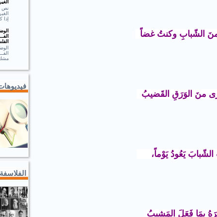
الغير
الغير
إذا ك
الوضـ
َ الشّبابِ وكنتُ غضاً
الفــ
الفلس
الوضـ
الف
مشك.
فيديوهات
َى منَ الوَرَقِ القَضيبُ
 الشّبابَ يَعُودُ يَوْماً،
الفلاسفة
َهُ بمَا فَعَلَ المَشيبُ