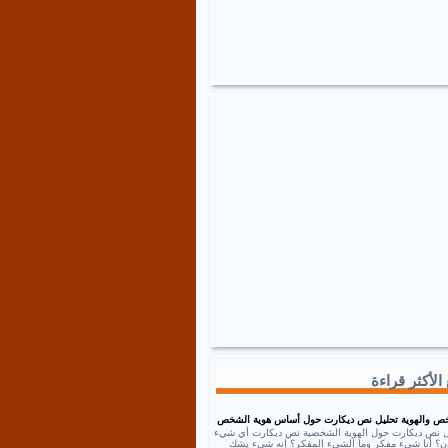
الأكثر قراءة
ص والهوية تحليل نص ديكارت حول أساس هوية الشخص
ل نص ديكارت حول الهوية الشخصية نص ديكارت أي شيء
إذن؟ أنا شيء مفكر وما الشيء المفكر؟ إنه شيء يشك