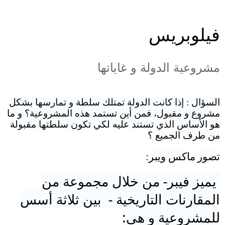
فيلوبريس
مشروعية الدولة و غاياتها
السؤال : إذا كانت
الدولة
تمتلك سلطة و تمارسها بشكل
مشروع و مقبول، فمن أين تستمد هذه ال
مشروعية
؟ و ما
هو الأساس الذي تستند عليه لكي تكون سلطتها مقبولة
من طرف الجميع ؟
تصور
ماكس ويبر:
يميز
فيبر
- من خلال مجموعة من
المقارنات التاريخية - بين ثلاثة أسس
لل
مشروعية
و هي: