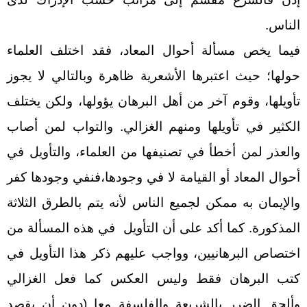
الناس.
فيما يخص مسألة أحوال المعاد، فقد اختلف العلماء
حولها؛ حيث اعتبرها الأشعرية ظاهرة وبالتالي لا يجوز
تأويلها، وقوم آخر من أهل البرهان يؤولها، ولكن يختلف
الكثير في تأويلها ومنهم الغزالي. والتواب لمن أصاب
والعذر لمن أخطأ في تصنيفها من العلماء، والتأويل في
أحوال المعاد أو القيامة لا في وجودها،فنفي وجودها كفر
والإيمان به ممكن لجميع الناس لأنه يتم بالطرق الثلاثة
المذكورة. كما أكد على أن التأويل في هذه المسألة من
اختصاص البرهانيين، وواجب عليهم ذكر هذا التأويل في
كتب البرهان فقط وليس العكس كما فعل الغزالي
وألحق الضرر بالشريعة والفلسفة معا (دون أن يقصد