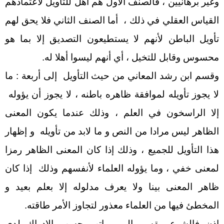
وغير برهانيين ، فالصنف الأول هم أهل للتأويل لاعتمادهم
القياس العقلي في ذلك ، أما الصنف الثاني فلا يحق لهم
تأويل الباطن لأنهم لا يستطيعون التصديق إلا بما هو
محسوس وقابل للتخيل ، أي أنهم ليسوا أهلا له.
وقسم ابن رشد المعاني من حيث التأويل إلى أربعة : ما
لا يجوز تأويله لموافقة ظاهره باطنه ، لا يجوز أن يؤوله
إلا الراسخون في العلم ، وذلك عندما يكون المعنى
الظاهر ليس مرادا من النص و ما لابد من تأويله و إظهار
هذا التأويل للجميع ، وذلك إذا كان المعنى الظاهر رمزا
لمعنى خفي ، وما يؤوله العلماء لأنفسهم وذلك إذا كان
ظاهر المعنى بينا ولا يعرف مدلوله إلا بعلم بعيد و
المخطئ فيها من العلماء معذور لتجاوز الأمر طاقته.
إذن فالشرع مقسم إلى مراتب حسب الإدراك لدى