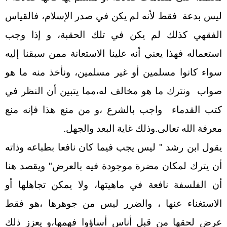
ليس بدعة فقط لأنه لم يكن في صدر الإسلام، فالقياس
الفقهي كذلك لم يكن في تلك الحقبة، و إذا وجب
استعماله فهذا يعني أنه علينا الاستعانة ممن سبقنا إليه
سواء كانوا مسلمين أو غير مسلمين، ونأخذ منه ما هو
صواب ونترك ما هو مخالف له،مما يتبين أن النظر في
كتب القدماء واجب بالشرع ،و من منع هذا فإنه منع
معرفة الله تعالى.وذلك غاية البعد والجهل.
يقول ابن رشد " ليس يجب فيما كان نافعا بطباعه وذاته
أن يترك لمكان مضرة موجودة فيه بالعرض" ويقصد هنا
أن الفلسفة نافعة في ماهيتها، ولا يمكن تجاهلها أو
الاستغناء عنها ، والضرر ليس من جوهرها ،هو فقط
عرض لحقها من قبل أناس أساؤوا فهمها،و يعزز ذلك