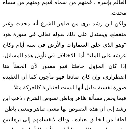
العالم بإسره ، فمنهم من سماه قديم ومنهم من سماه
محدث.
ولكن ابن رشد يرى من ظاهر الشرع أنه محدث وغير
منقطع، ويستدل على ذلك بقوله تعالى في سورة هود
"وهو الذي خلق السماوات والأرض في ستة أيام وكان
عرشه على الماء". أما الاختلاف في تأويل هذه المسائل،
إذا كان المؤول خاطئا فهو معذور لأن الخطأ هنا
اضطراري، وإن كان صادقا فهو مأجور، كما أن العقيدة
صورة نفسية بدليل أنها ليست اختيارية كالحركة مثلا.
فيما يخص مسألة ظاهر وباطن نصوص الشرع ، ذهب ابن
رشد إلى أن هذه النصوص لها معنى ظاهر ومعنى باطن
لطفا من الخالق بعباده ، وذلك لانقسامهم إلى برهانيين